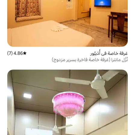
4.86 (7)
متوسط التقييم 4.86 من 5، 7 مراجعات
خرة بسرير مزدوج)