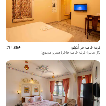
4.86 (7)
متوسط التقييم 4.86 من 5، 7 مراجعات
خرة بسرير مزدوج)