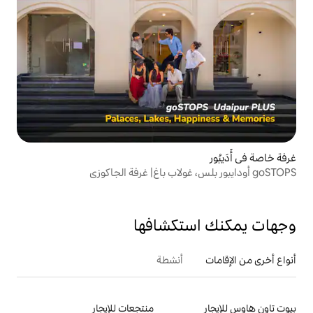
تكشافها
أنشطة
منتجعات للإيجار