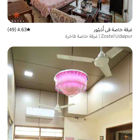
4.63 (49)
متوسط التقييم 4.63 من 5، 49 مراجعات