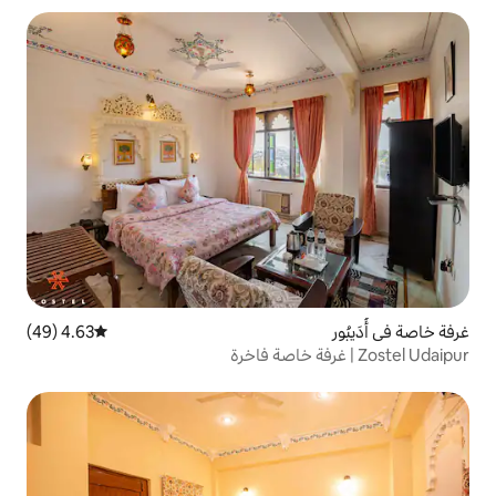
4.63 (49)
متوسط التقييم 4.63 من 5، 49 مراجعات