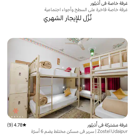
طح وأجواء اجتماعية
 للإيجار الشهري
4.78 (9)
متوسط التقييم 4.78 من 5، 9 مراجعات