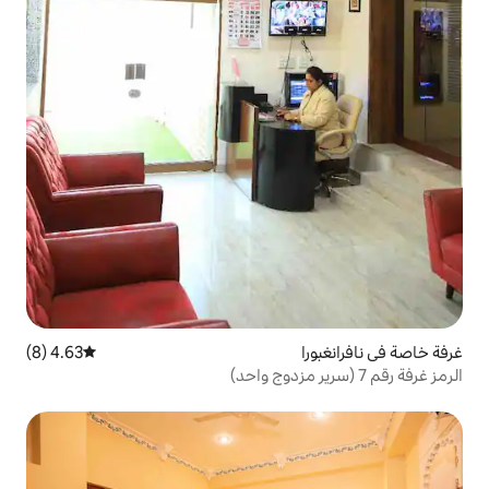
4.63 (8)
متوسط التقييم 4.63 من 5، 8 مراجعات