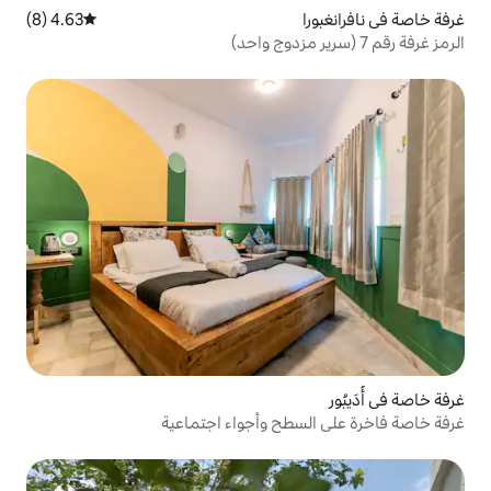
4.63 (8)
متوسط التقييم 4.63 من 5، 8 مراجعات
طح وأجواء اجتماعية