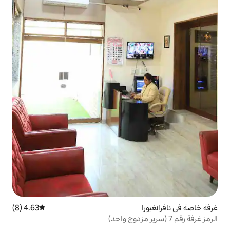
4.63 (8)
متوسط التقييم 4.63 من 5، 8 مراجعات