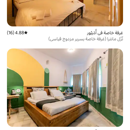
4.88 (16)
متوسط التقييم 4.88 من 5، 16 مراجعات
سرير مزدوج قياسي)