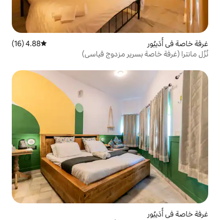
4.88 (16)
متوسط التقييم 4.88 من 5، 16 مراجعات
سرير مزدوج قياسي)