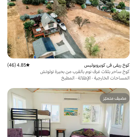
4.85 (46)
متوسط التقييم 4.85 من 5، 46 مراجعات
القرب من بحيرة تولوتش
الة
·
المطبخ