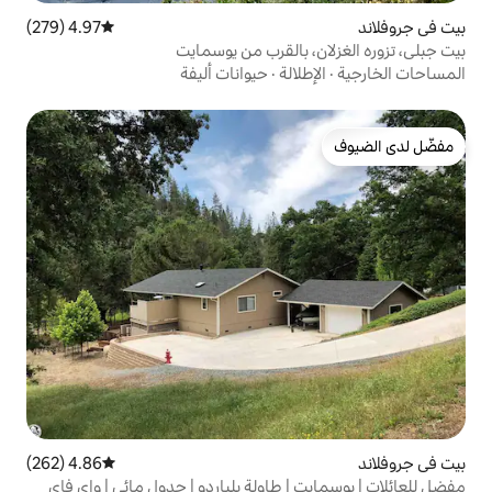
4.97 (279)
متوسط التقييم 4.97 من 5، 279 مراجعات
بالقرب من يوسمايت
الة
·
حيوانات أليفة
4.86 (262)
متوسط التقييم 4.86 من 5، 262 مراجعات
 طاولة بلياردو | جدول مائي | واي فاي