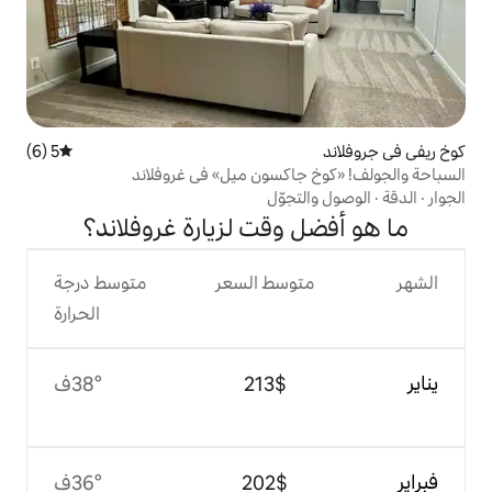
5 (6)
متوسط التقييم 5 من 5، 6 مراجعات
اكسون ميل» في غروفلاند
جوّل
وقت لزيارة غروفلاند؟
وسط السعر
متوسط درجة
الحرارة
$‏213
38°ف
$‏202
36°ف