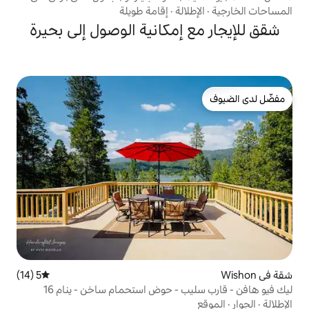
الة
·
إقامة طويلة
إمكانية الوصول إلى بحيرة
5 (14)
متوسط التقييم 5 من 5، 14 مراجعات
 - حوض استحمام ساخن - ينام 16