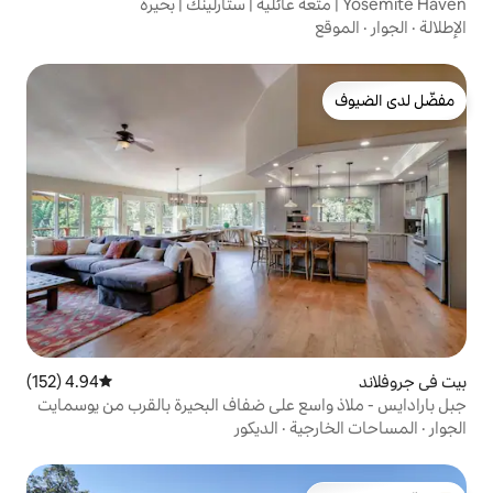
4.94 (152)
متوسط التقييم 4.94 من 5، 152 مراجعات
ع على ضفاف البحيرة بالقرب من يوسمايت
ة
·
الديكور