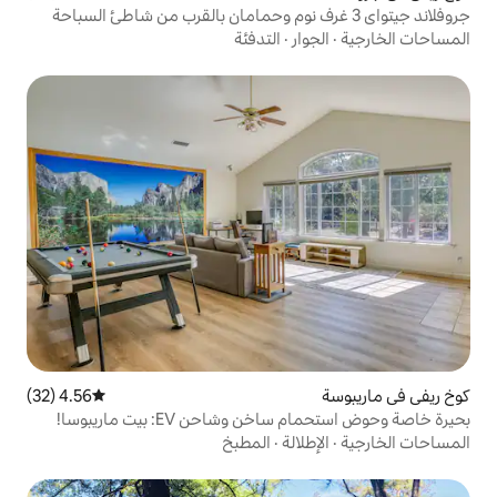
ر
·
التدفئة
4.56 (32)
متوسط التقييم 4.56 من 5، 32 مراجعات
شاحن EV: بيت ماريبوسا!
الة
·
المطبخ