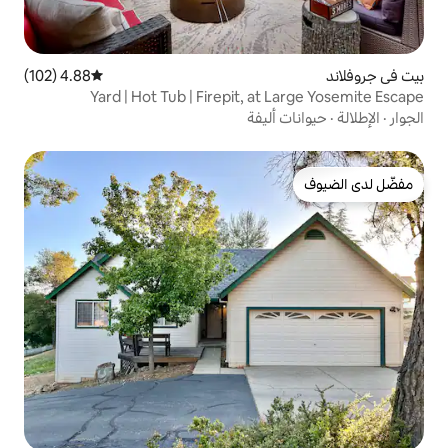
4.88 (102)
متوسط التقييم 4.88 من 5، 102 مراجعات
Yard | Hot Tub | Firepit, a
ليفة