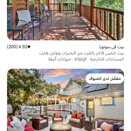
4.92 (200)
متوسط التقييم 4.92 من 5، 200 مراجعات
البحيرات وتواين هارت
الة
·
حيوانات أليفة