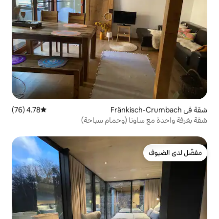
4.78 (76)
متوسط التقييم 4.78 من 5، 76 مراجعات
ا (وحمام سباحة)