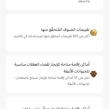
المُتحقَّق منها
حة للإيجار لقضاء العطلات مناسبة
ة
ى 10 أماكن إقامة متاحة للإيجار تسمح باصطحاب
حة للإيجار تتوفّر بها مساحات