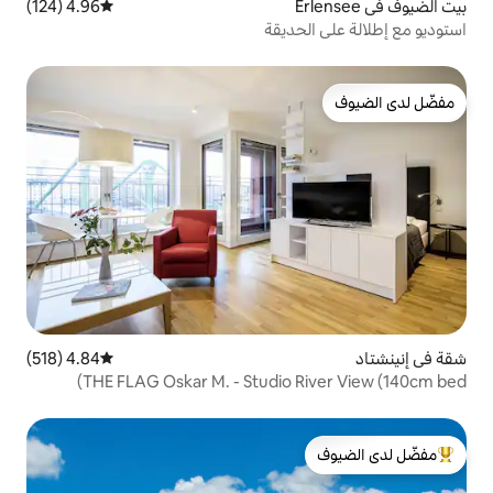
4.96 (124)
متوسط التقييم 4.96 من 5، 124 مراجعات
حديقة
4.84 (518)
متوسط التقييم 4.84 من 5، 518 مراجعات
THE FLAG Oskar M. - Studio 
لدى الضيوف