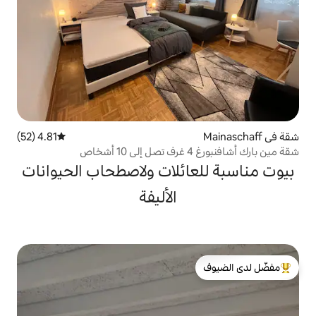
4.81 (52)
متوسط التقييم 4.81 من 5، 52 مراجعات
ائلات ولاصطحاب الحيوانات
الأليفة
لدى الضيوف