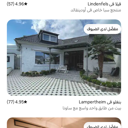
4.96 (57)
متوسط التقييم 4.96 من 5، 57 مراجعات
الد
4.95 (77)
متوسط التقييم 4.95 من 5، 77 مراجعات
ع ساونا