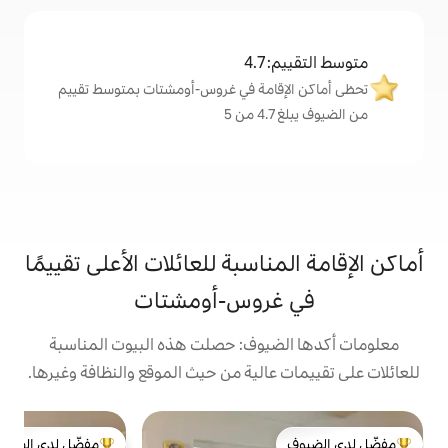
4
امة في غروس-أومشتات بمتوسط تقييم
اسبة للعائلات الأعلى تقييمًا
روس-أومشتات
يوف: حصلت هذه البيوت المناسبة
الية من حيث الموقع والنظافة وغيرها.
ب
مفضّل لدى الضيوف