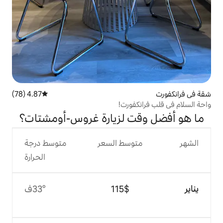
4.87 (78)
متوسط التقييم 4.87 من 5، 78 مراجعات
فورت!
ت لزيارة غروس-أومشتات؟
وسط السعر
متوسط درجة
الحرارة
$‏115
33°ف