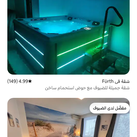
4.99 (149)
متوسط التقييم 4.99 من 5، 149 مراجعات
حوض استحمام ساخن