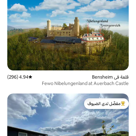
4.94 (296)
متوسط التقييم 4.94 من 5، 296 مراجعات
Fewo Nibelungenla
لدى الضيوف