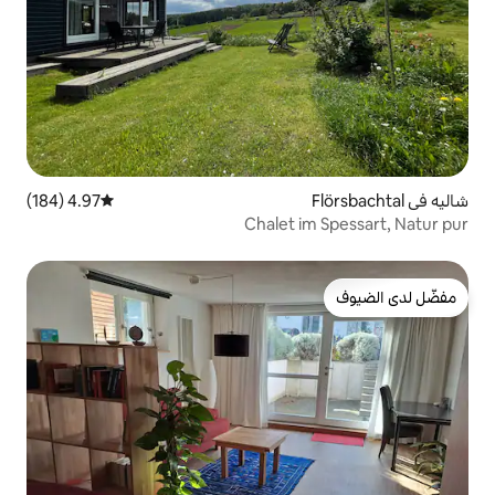
4.97 (184)
متوسط التقييم 4.97 من 5، 184 مراجعات
Chalet 