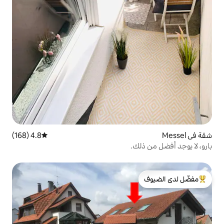
4.8 (168)
متوسط التقييم 4.8 من 5، 168 مراجعات
.
لدى الضيوف