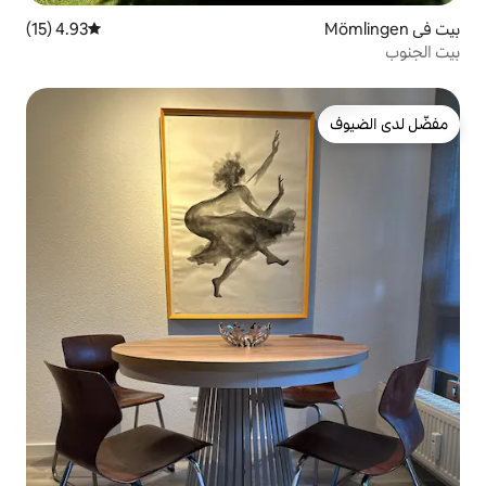
4.93 (15)
متوسط التقييم 4.93 من 5، 15 مراجعات