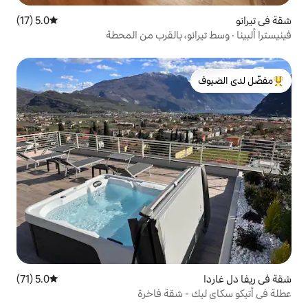
5.0 (17)
متوسط التقييم 5.0 من 5، 17 مراجعات
نو، بالقرب من المحطة
لدى الضيوف
5.0 (71)
متوسط التقييم 5.0 من 5، 71 مراجعات
 شقة فاخرة