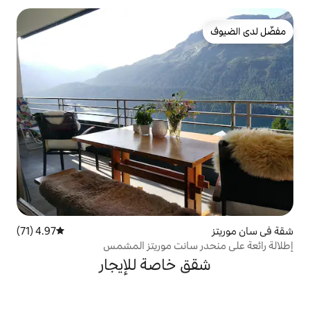
4.97 (71)
متوسط التقييم 4.97 من 5، 71 مراجعات
سانت موريتز المشمس
خاصة للإيجار