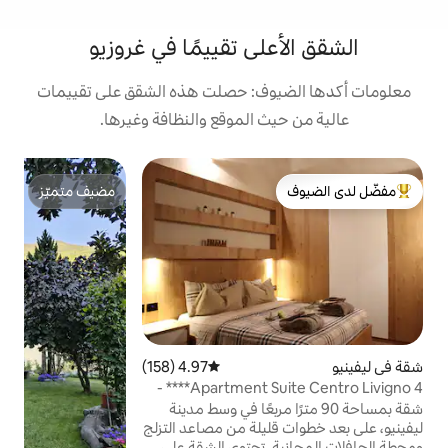
لى تقييمًا في غروزيو
وف: حصلت هذه الشقق على تقييمات
 الموقع والنظافة وغيرها.
ش
مضيف متميّز
ك
لدى الضيوف
مضيف متميّز
ت
ف
م
و
ج
د
ا
4.97 (158)
متوسط التقييم 4.97 من 5، 158 مراجعات
و
Apartment Suite Centro Livigno 4**** -
م
 مترًا مربعًا في وسط مدينة
ليلة من مصاعد التزلج
 تحتوي الشقة على