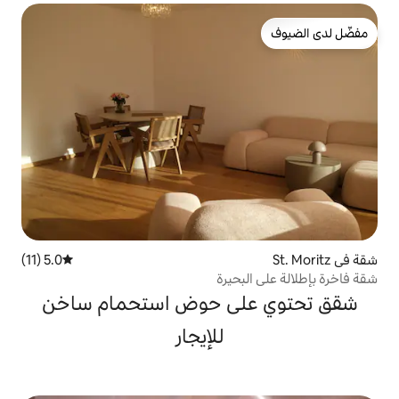
5.0 (11)
متوسط التقييم 5.0 من 5، 11 مراجعات
حيرة
لى حوض استحمام ساخن
للإيجار