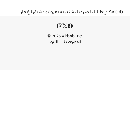
ا
سُندِرية
غروزيو
شقق للإيجار
© 2026 Airbnb, I
خصوصية
البنود