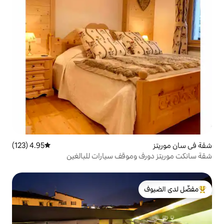
4.95 (123)
متوسط التقييم 4.95 من 5، 123 مراجعات
موقف سيارات للبالغين
لدى الضيوف