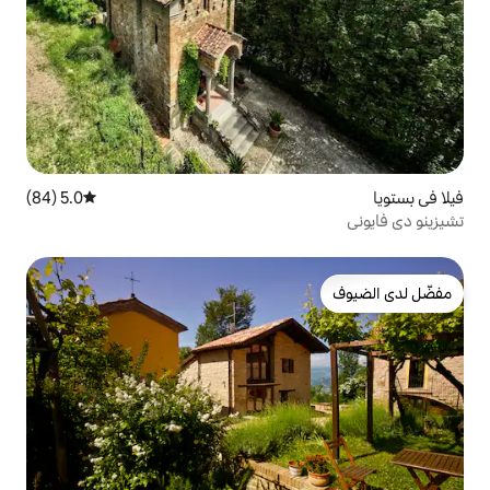
5.0 (84)
متوسط التقييم 5.0 من 5، 84 مراجعات