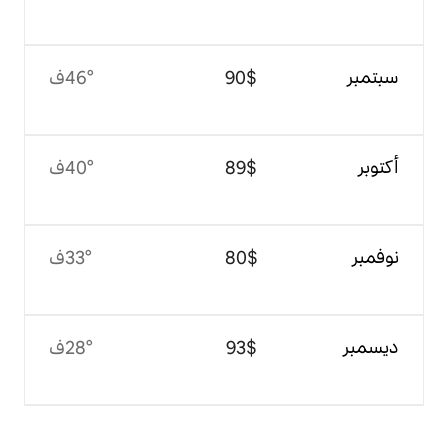
$‏90
46°ف
$‏89
40°ف
$‏80
33°ف
$‏93
28°ف