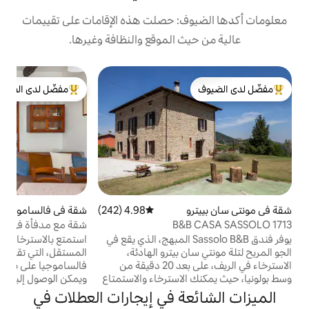
: حصلت هذه الإقامات على تقييمات
 الموقع والنظافة وغيرها.
ش
مفضّل لدى الضيوف
ف
لدى الضيوف
من أبرز البيوت المفضّلة لدى الضيوف
ا
غ
خ
ا
د
ت
خ
ا
ا
4.98 (242)
متوسط التقييم 4.98 من 5، 242 مراجعات
شقة في فالساموجيا
4.99 (347)
متوسط التقييم 4.99 من 5، 347 مراجعات
ا
B&
شقة مع مدفأة في تلال بولونيا
ا
ر فندق Sassolo B&B المبهج، الذي يقع في
استمتع بالاسترخاء في هذه الشقة ذات المدخل
 بيترو الهادئة،
المستقل، التي تقع في تلال بولونيا، في منطقة
الاسترخاء في الريف، على بعد 20 دقيقة من
فالساموجيا على بعد حوالي 20 كم من بولونيا،
لاسترخاء والاستمتاع
ويمكن الوصول إليها بالسيارة. الشقة هي جزء
لثقافية. على بعد
من بيت ريفي من أواخر القرن التاسع عشر تم
ة في إيجارات العطلات في
ولف، أو رحلات كاي أو
تجديده مع الحفاظ على الهيكل الأصلي: سقف