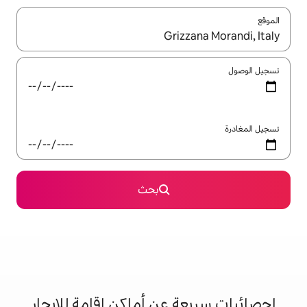
ل باستخدام السهمين لأعلى ولأسفل أو استكشف عن طريق اللمس أو السحب.
بحث
 عن أماكن إقامة للإيجار