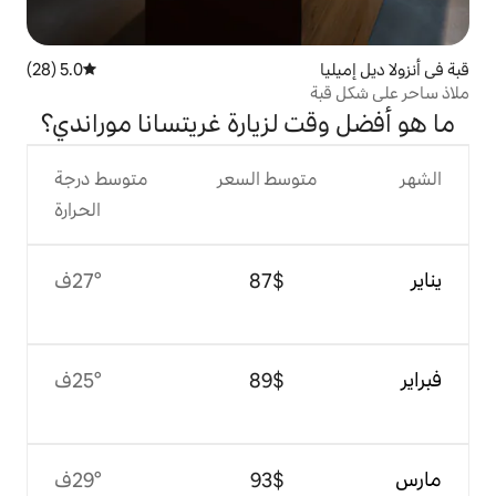
5.0 (28)
متوسط التقييم 5.0 من 5، 28 مراجعات
لزيارة غريتسانا موراندي؟
وسط السعر
متوسط درجة
الحرارة
$‏87
27°ف
$‏89
25°ف
$‏93
29°ف