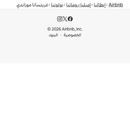
رومانيا
بولونيا
غريتسانا موراندي
© 2026 Airbnb, I
خصوصية
البنود