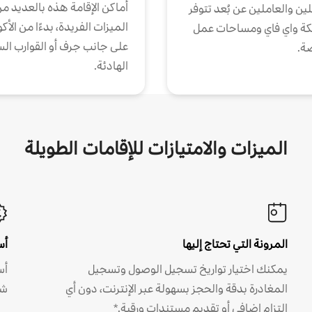
أماكن الإقامة هذه بالعديد م
ين والعاملين عن بُعد تتوفر
الميزات الفريدة، بدءًا من الأك
كة واي فاي ومساحات عمل
على جانب جرف أو القوارب الس
ة.
الهادئة.
الميزات والامتيازات للإقامات الطويلة
المرونة التي تحتاج إليها
أس
يمكنك اختيار تواريخ تسجيل الوصول وتسجيل
أس
المغادرة بدقة والحجز بسهولة عبر الإنترنت، دون أي
شه
التزام إضافي أو تقديم مستندات ورقية.*