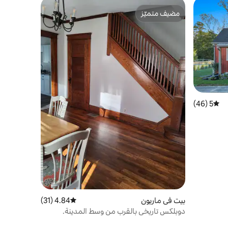
مضيف متميّز
مضيف متميّز
5 (46)
متوسط التقييم 5 من 5، 46 مراجعات
بيت في ماريون
4.84 (31)
متوسط التقييم 4.84 من 5، 31 مراجعات
دوبلكس تاريخي بالقرب من وسط المدينة.