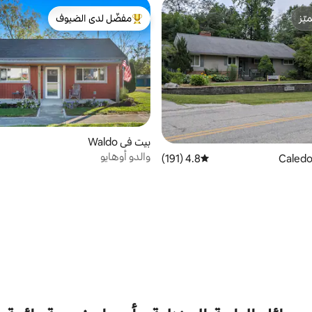
ّز
مفضّل لدى الضيوف
ّز
من أبرز البيوت المفضّلة لدى الضيوف
بيت في Waldo
والدو أوهايو
4.8 (191)
متوسط التقييم 4.8 من 5، 191 مراجعات