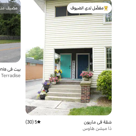
مفضّل لدى الضيوف
مضيف متمي
من أبرز البيوت المفضّلة لدى الضيوف
مضيف متمي
بيت في Caledonia
Terradise
شقة في ماريون
5 (30)
متوسط التقييم 5 من 5، 30 مراجعات
ذا ميشن هاوس