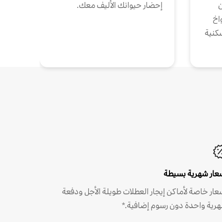
ن
إحضار حيوانك الأليف معك.
واخ
كنية
عار شهرية بسيطة
عار خاصة لأماكن إيجار العطلات طويلة الأجل ودفعة
رية واحدة دون رسوم إضافية.*