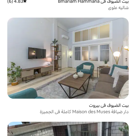
4.83 (6)
متوسط التقييم 4.83 من 5، 6 مراجعات