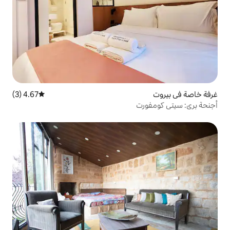
4.67 (3)
متوسط التقييم 4.67 من 5، 3 مراجعات
ت