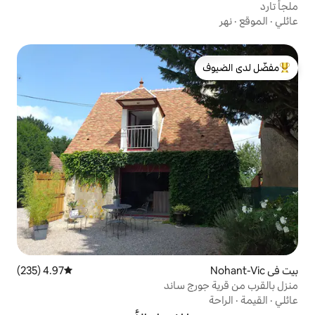
لدى الضيوف
4.97 (235)
متوسط التقييم 4.97 من 5، 235 مراجعات
 ساند