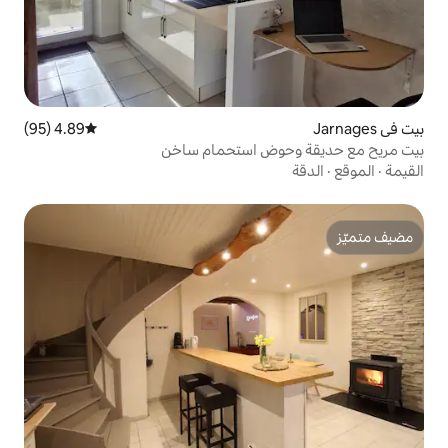
4.89 (95)
متوسط التقييم 4.89 من 5، 95 مراجعات
ض استحمام ساخن