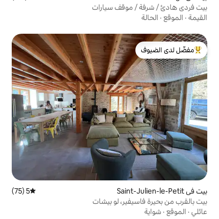
 موقف سيارات
لدى الضيوف
5 (75)
متوسط التقييم 5 من 5، 75 مراجعات
فير، لو بيشات