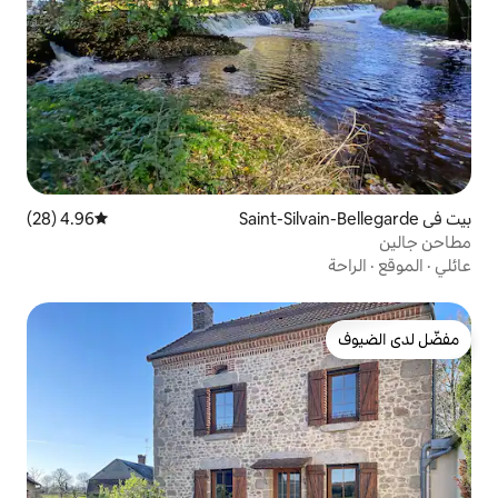
4.96 (28)
متوسط التقييم 4.96 من 5، 28 مراجعات