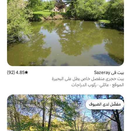
4.85 (92)
متوسط التقييم 4.85 من 5، 92 مراجعات
ل على البحيرة
اجات