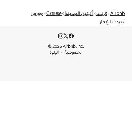
الجديدة
Creuse
جوزون
© 2026 Airbnb, I
خصوصية
البنود