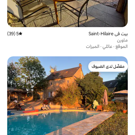
5 (39)
متوسط التقييم 5 من 5، 39 مراجعات