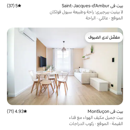
5 (37)
متوسط التقييم 5 من 5، 37 مراجعات
بيعة سيول فولكان
4.93 (71)
متوسط التقييم 4.93 من 5، 71 مراجعات
 فناء
راجات