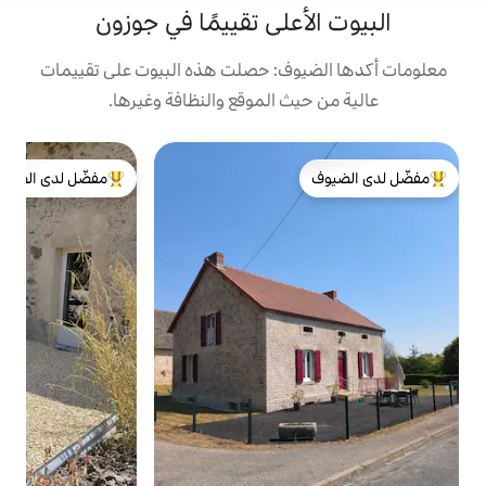
على تقييمًا في جوزون
ف: حصلت هذه البيوت على تقييمات
 الموقع والنظافة وغيرها.
بي
مفضّل لدى الضيوف
ل
لدى الضيوف
من أبرز البيوت المفضّلة لدى الضيوف
ا
ا
م
ا
ا
ا
م
و
ا
ا
و
مس