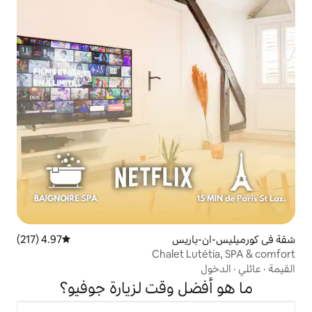
ريس
4.97 (217)
متوسط التقييم 4.97 من 5، 217 مراجعات
Chalet 
 وقت لزيارة جوفيو؟