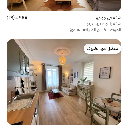
4.96 (28)
متوسط التقييم 4.96 من 5، 28 مراجعات
ادئ