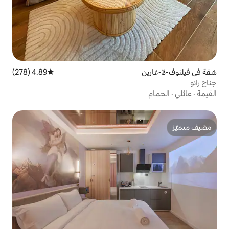
4.89 (278)
متوسط التقييم 4.89 من 5، 278 مراجعات