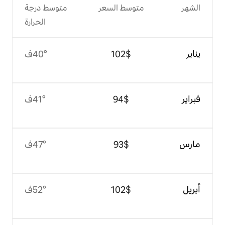
وسط السعر
متوسط درجة
الحرارة
$‏102
40°ف
$‏94
41°ف
$‏93
47°ف
$‏102
52°ف