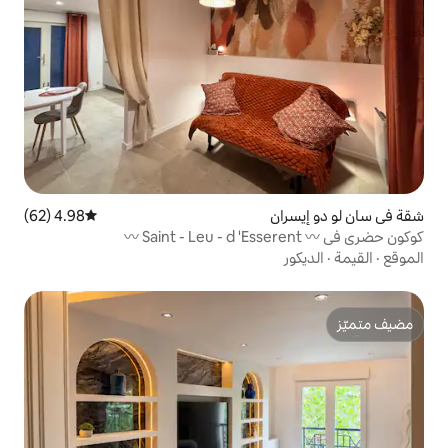
4.98 (62)
متوسط التقييم 4.98 من 5، 62 مراجعات