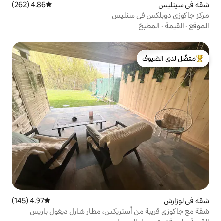
4.86 (262)
متوسط التقييم 4.86 من 5، 262 مراجعات
 سنليس
لدى الضيوف
4.97 (145)
متوسط التقييم 4.97 من 5، 145 مراجعات
أستريكس، مطار شارل ديغول باريس