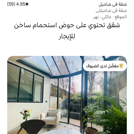
4.95 (59)
متوسط التقييم 4.95 من 5، 59 مراجعات
لى حوض استحمام ساخن
للإيجار
لدى الضيوف