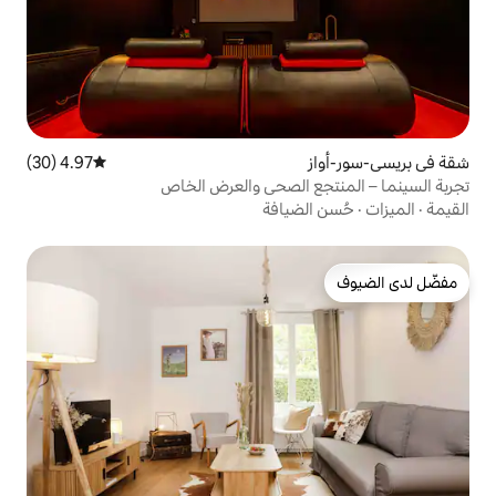
4.97 (30)
متوسط التقييم 4.97 من 5، 30 مراجعات
 الصحي والعرض الخاص
ضيافة