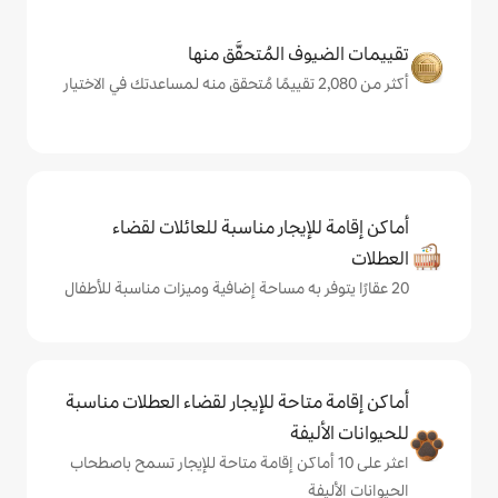
المُتحقَّق منها
يجار مناسبة للعائلات لقضاء
حة للإيجار لقضاء العطلات مناسبة
ة
ى 10 أماكن إقامة متاحة للإيجار تسمح باصطحاب