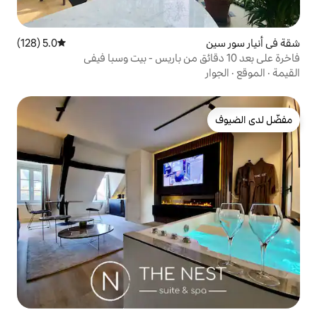
5.0 (128)
متوسط التقييم 5.0 من 5، 128 مراجعات