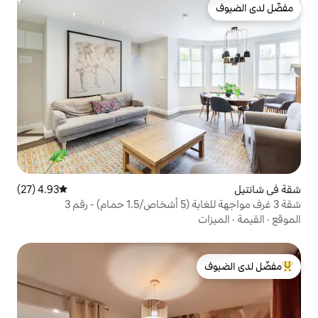
4.93 (27)
متوسط التقييم 4.93 من 5، 27 مراجعات
لدى الضيوف