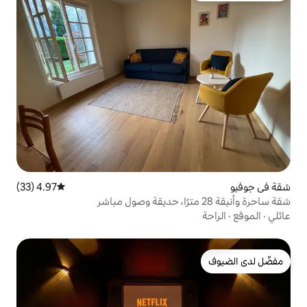
4.97 (33)
متوسط التقييم 4.97 من 5، 33 مراجعات