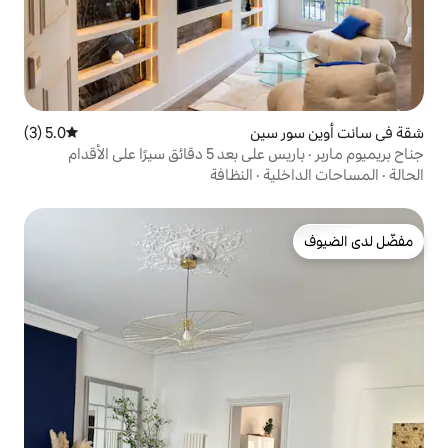
سين
5.0 (3)
متوسط التقييم 5.0 من 5، 3 مراجعات
يرًا على الأقدام
ة
·
النظافة