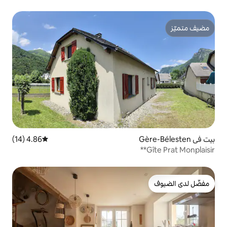
4.86 (14)
متوسط التقييم 4.86 من 5، 14 مراجعات