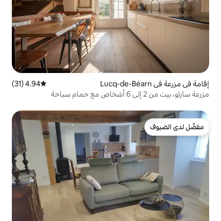
4.94 (31)
متوسط التقييم 4.94 من 5، 31 مراجعات