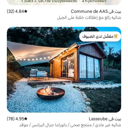
4.84 (32)
متوسط التقييم 4.84 من 5، 32 مراجعات
ة على الجبل
لدى الضيوف
4.95 (78)
متوسط التقييم 4.95 من 5، 78 مراجعات
ي / بانوراما جبال البرانس / موقد