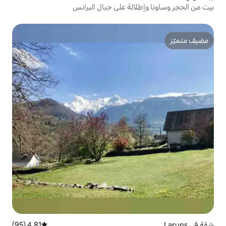
الة على جبال البرانس
4.81 (95)
متوسط التقييم 4.81 من 5، 95 مراجعات