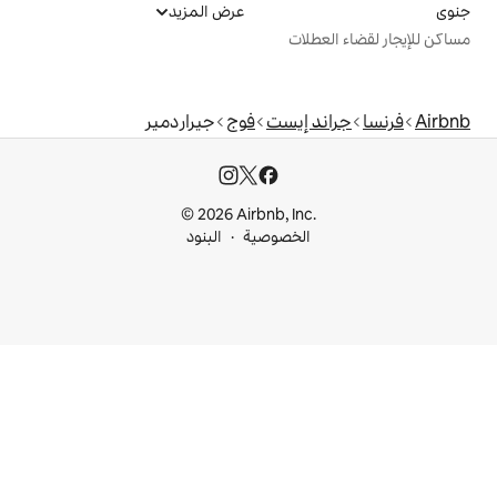
عرض المزيد
ت
إيست
فوج
جيراردمير
© 2026 Airbnb, I
خصوصية
البنود