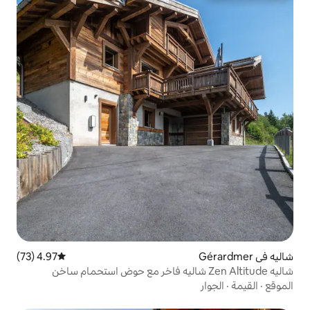
4.97 (73)
متوسط التقييم 4.97 من 5، 73 مراجعات