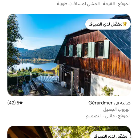
سافات طويلة
لدى الضيوف
5 (42)
متوسط التقييم 5 من 5، 42 مراجعات