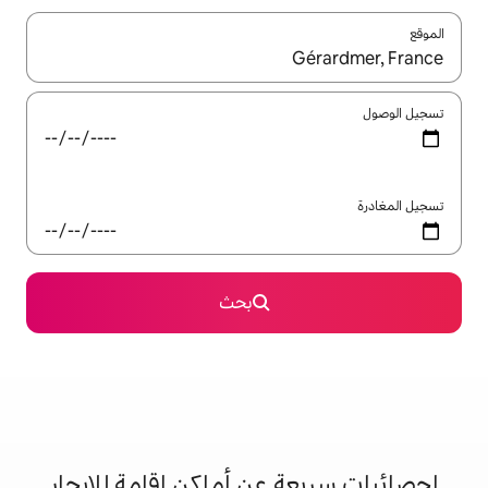
ل باستخدام السهمين لأعلى ولأسفل أو استكشف عن طريق اللمس أو السحب.
بحث
 عن أماكن إقامة للإيجار