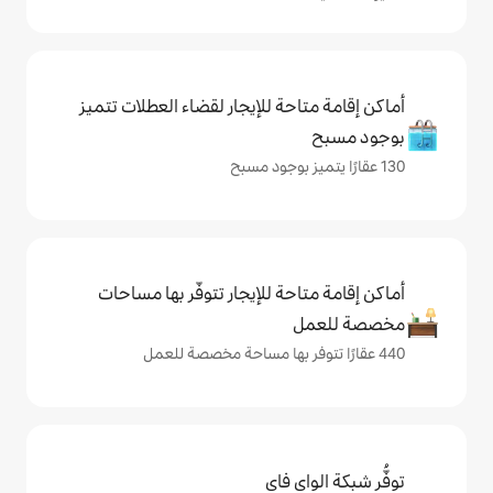
حة للإيجار لقضاء العطلات تتميز
حة للإيجار تتوفّر بها مساحات
ي فاي