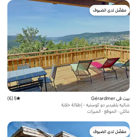
5 (6)
متوسط التقييم 5 من 5، 6 مراجعات
إطلالة خلابة