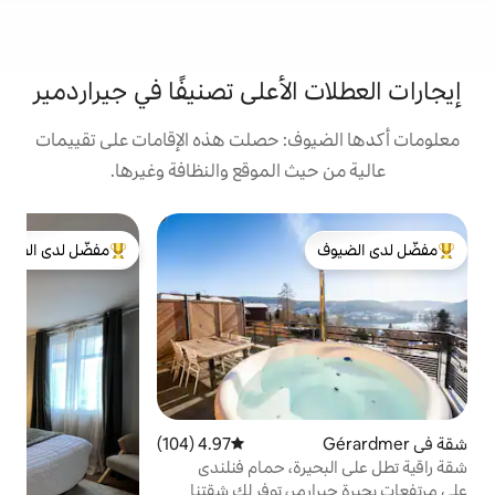
لأعلى تصنيفًا في جيراردمير
: حصلت هذه الإقامات على تقييمات
 الموقع والنظافة وغيرها.
ب
مفضّل لدى الضيوف
ش
لدى الضيوف
من أبرز البيوت المفضّلة لدى الضيوف
ف
ا
4.97 (104)
متوسط التقييم 4.97 من 5، 104 مراجعات
ة، حمام فنلندي
إ
، توفر لك شقتنا