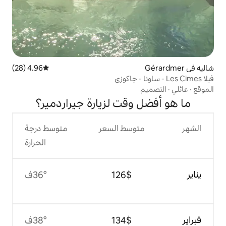
4.96 (28)
متوسط التقييم 4.96 من 5، 28 مراجعات
وقت لزيارة جيراردمير؟
وسط السعر
متوسط درجة
الحرارة
$‏126
36°ف
$‏134
38°ف