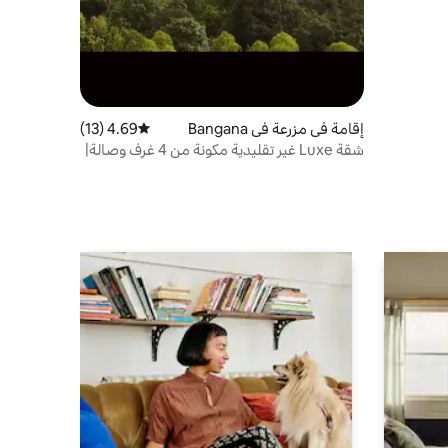
إقامة في مزرعة في Bangana
4.69 (13)
متوسط التقييم 4.69 من 5، 13 مراجعات
شقة Luxe غير تقليدية مكونة من 4 غرف وصالة|
مسرح منزلي - حمام سباحة - منطقة ألعاب -
إفطار في السرير - شواء