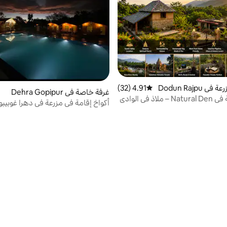
إقامة في مزرعة في Dodun Rajpu
4.91 (32)
متوسط التقييم 4.91 من 5، 32 مراجعات
غرفة خاصة في Dehra Gopipur
اذ في الوادي
أكواخ إقامة في مزرعة في دهرا غوبيبور