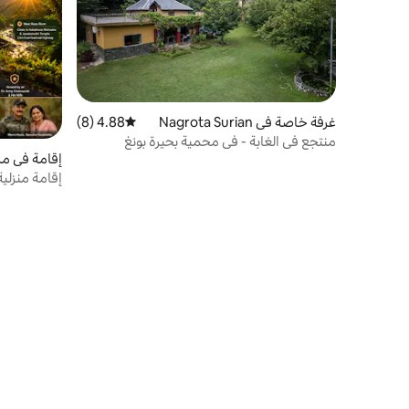
غرفة خاصة في Nagrota Surian
4.88 (8)
متوسط التقييم 4.88 من 5، 8 مراجعات
منتجع في الغابة - في محمية بحيرة بونغ
tan
إقامة منزلية في Natural Den – مل