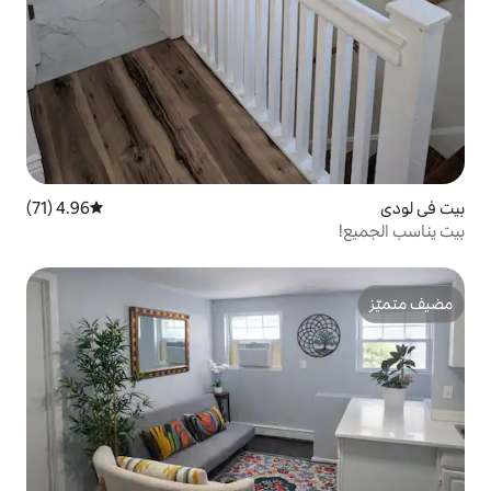
4.96 (71)
متوسط التقييم 4.96 من 5، 71 مراجعات