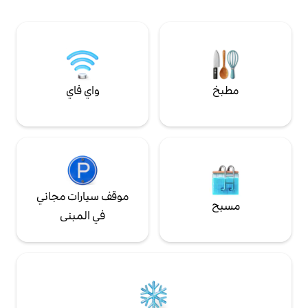
بأناقة - مثالي للمسافرين المنفردين أو
المحترفين أو الأزواج. - واي فاي - تلفزيون بشاشة
مسطحة - مطبخ صغير - خيارات وقوف
السيارات)
واي فاي
موقف سيارات مجاني
في المبنى