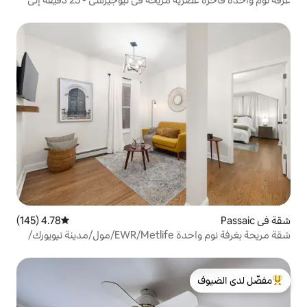
4.78 (145)
متوسط التقييم 4.78 من 5، 145 مراجعات
شقة مريحة بغرفة نوم واحدة EWR/Metlife/مول/مدينة نيويورك/
لدى الضيوف