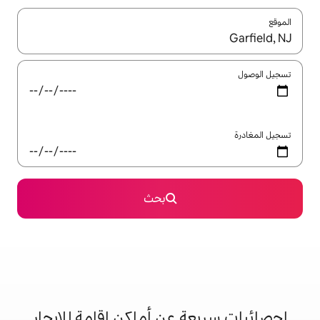
ل باستخدام السهمين لأعلى ولأسفل أو استكشف عن طريق اللمس أو السحب.
بحث
 عن أماكن إقامة للإيجار