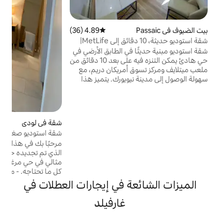
ه
ك
و
4.89 (36)
متوسط التقييم 4.89 من 5، 36 مراجعات
شقة استوديو حديثة، 10 دقائق إلى MetLife|
و
في الطابق الأرضي في
على
حي هادئ يمكن التنزه فيه على بعد 10 دقائق من
 أمريكان دريم، مع
يويورك. يتميز هذا
والمصمم بعناية
 ومطبخ حديث مجهز
مثالية للأزواج الذين
 مع إمكانية الوصول
شقة في لودي
4.97 (73)
متوسط التقييم 4.97 من 5، 73 مراجعات
دينة نيويورك وتناول
شقة استوديو صغيرة مريحة. بالقرب من مدينة
 التي لا تُنسى،
نيويورك
مرحبًا بك في هذا الاستوديو السفلي الهادئ
الحديثة والأجواء
الذي تم تجديده حديثًا، والذي يقع في موقع
مانسي الخاص اليوم!
مثالي في حي مرغوب فيه، على بعد دقائق من
كل ما تحتاجه. - مدخل خاص لمزيد من الراحة
والخصوصية - موقع مركزي، بالقرب من الطرق
ة في إيجارات العطلات في
السريعة الرئيسية (الطريق 46، 80، 17، 4) - على
بعد دقيقتين فقط - سهولة الوصول إلى مدينة
غارفيلد
نيويورك - 5 دقائق سيرًا على الأقدام إلى محطة
الحافلات - مساحة استوديو مريحة ومصممة