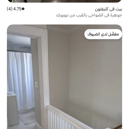
4.75 (4)
متوسط التقييم 4.75 من 5، 4 مراجعات
 من نيويورك