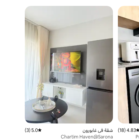
4.83 (18)
توسط التقييم 4.83 من 5، 18 مراجعات
شقة في غابورون
5.0 (3)
متوسط التقييم 5.0 من 5، 3 مراجعات
Chartim Haven@Sarona