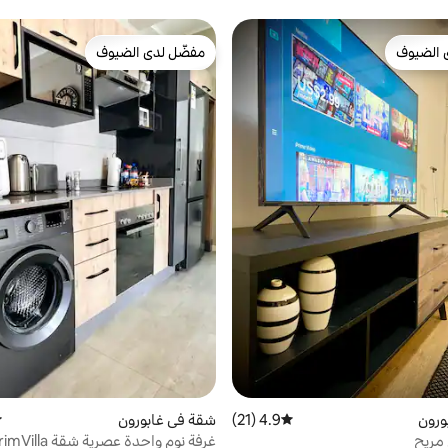
 الضيوف
مفضّل لدى الضيوف
 الضيوف
مفضّل لدى الضيوف
ورون
4.9 (21)
متوسط التقييم 4.9 من 5، 21 مراجعات
شقة في غابورون
م
 مريح
غرفة نوم واحدة عصرية شقة PrimVilla