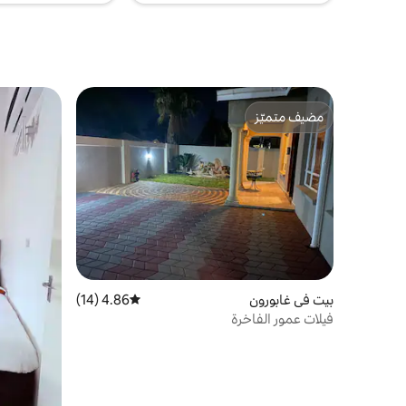
مضيف متميّز
مضيف متميّز
بيت في غابورون
4.86 (14)
متوسط التقييم 4.86 من 5، 14 مراجعات
فيلات عمور الفاخرة