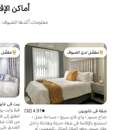
أماكن الإق
معلومات أكدها الضيوف: ح
مفضّل لدى الضيوف
مفضّل ل
من أبرز البيوت المفضّلة لدى الضيوف
من أبرز ال
بيت في غابو
فيلا وايت ر
شقة في غابورون
4.97 (32)
متوسط التقييم 4.97 من 5، 32 مراجعات
للاسترخاء
انطلق إلى ف
جناح مسور • واي فاي سريع • مساحة عمل •
من ثلاث غرف 
مول دقيقتين
استمتع بالإقامة في شقة حديثة وهادئة داخل
الفندق على 
عقار مسور، وهو الملاذ المثالي للمهنيين أو