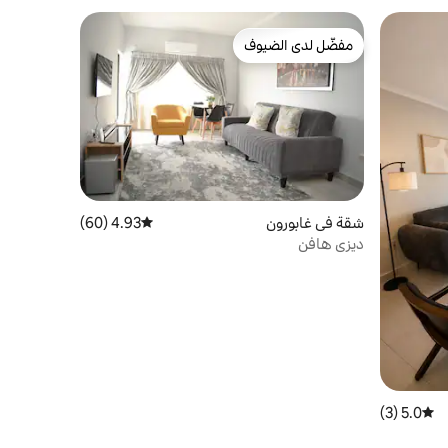
مفضّل لدى الضيوف
مفضّل لدى الضيوف
شقة في غابورون
4.93 (60)
متوسط التقييم 4.93 من 5، 60 مراجعات
ديزي هافن
5.0 (3)
متوسط التقييم 5.0 من 5، 3 مراجعات