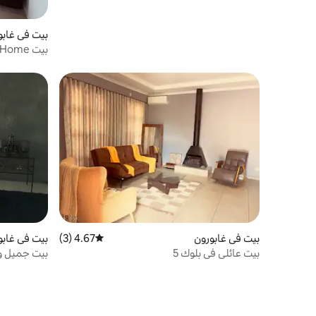
بيت في غابو
غابورون
بيت في غابورون
4.67 (3)
متوسط التقييم 4.67 من 5، 3 مراجعات
بيت في غابو
بيت عائلي في بلوك 5
بيت جميل و