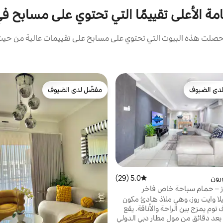
امة الأعلى تقييمًا التي تحتوي على مسابح ف
صلت هذه البيوت التي تحتوي على مسابح على تقييمات عالية من حيث ا
دى الضيوف
مفضّل لدى الضيوف
بيوت المفضّلة لدى الضيوف
مفضّل لدى الضيوف
رون
5.0 (29)
متوسط التقييم 5.0 من 5، 29 مراجعات
وز – حمام سباحة خاص فاخر
يلا وايت روز، وهي ملاذ هادئ مكون
نوم يمزج بين الراحة والأناقة. يقع
بعد دقائق من مول مطار دبي الدولي