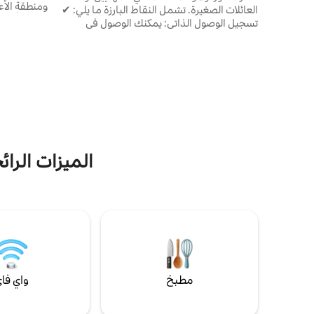
ومنطقة الأع
العائلات الصغيرة. تشمل النقاط البارزة ما يلي: ✔
تسجيل الوصول الذاتي: يمكنك الوصول في
المريحة مع 
الوقت الذي يناسبك مع تسجيل الوصول الذاتي
ستارلينك، أو
السهل. ✔ راحة البال: استمتع بالأمن على مدار
كاملاً
24 ساعة في مجتمع خاص مسور. ✔ موقع
مثالية لتن
رئيسي: يمكنك الوصول بسهولة إلى مراكز الأعمال
ومراكز التسوق وأماكن تناول الطعام الرائعة. ✔
الراحة والملاءمة: استمتع بإقامة سلسة مع
للإقامات الط
مدخل بدون مفتاح ومطبخ مجهز بالكامل
وخدمة واي فاي سريعة وموثوقة على مدار 24
ساعة طوال أيام الأسبوع.
الميزات الرا
مطبخ
واي فا