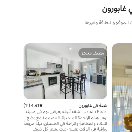
ي غابورون
لموقع والنظافة وغيرها.
بيت في غاب
مضيف متميّز
مضيف متم
فيلا مع حم
مضيف متميّز
مضيف متم
من المنطقة 
استمتع بمن
من 3 غ
جلوس خارج
للعائلات أ
يرغب في ال
للاسترخاء أ
سلسة
شقة في غابورون
4.91 (11)
متوسط التقييم 4.91 من 5، 11 مراجعات
منطقة الأعم
Urban Pearl - شقة أنيقة بغرفتي نوم في مدينة
والمطار. تت
سارونا
توفر هذه الوحدة المتميزة، المصممة مع وضع
الطلب. خاص وآمن ومُعد بعناية لكل ضيف
الدفء والفخامة والراحة في الحسبان، بيئة مريحة
وراقية في الوقت نفسه حيث يشعر كل ضيف