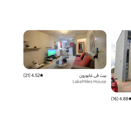
بيت في غابورون
4.52 (21)
متوسط التقييم 4.52 من 5، 21 مراجعات
LakeMiles House
4.88 (16)
وسط التقييم 4.88 من 5، 16 مراجعات