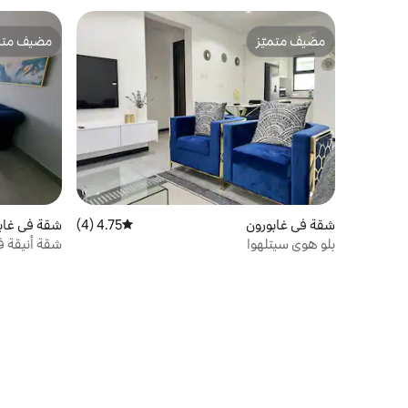
مضيف متميّز
مضيف متمي
مضيف متميّز
مضيف متمي
شقة في غابورون
4.75 (4)
متوسط التقييم 4.75 من 5، 4 مراجعات
شقة في غاب
بلو هوي سيتلهوا
شقة أنيقة في 