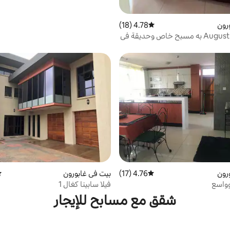
رون
4.78 (18)
متوسط التقييم 4.78 من 5، 18 مراجعات
بيت AugustHome به مسبح خاص وحديقة في
رون
4.76 (17)
متوسط التقييم 4.76 من 5، 17 مراجعات
بيت في غابورون
مت
واسع
فيلا سابينا كغال 1
شقق مع مسابح للإيجار