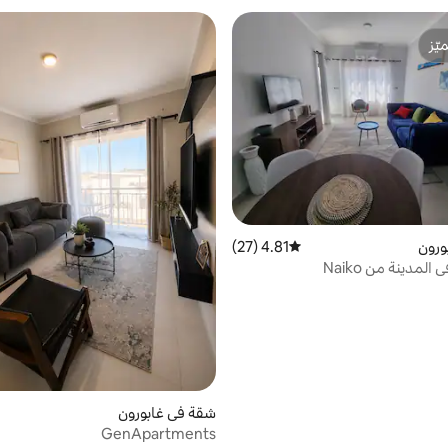
ّز
ّز
ورون
4.81 (27)
متوسط التقييم 4.81 من 5، 27 مراجعات
المدينة من Naiko
شقة في غابورون
GenApartments