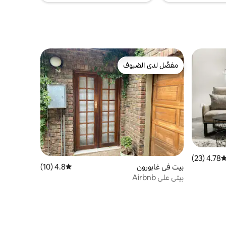
مفضّل لدى الضيوف
مفضّل لدى الضيوف
4.78 (23)
توسط التقييم 4.78 من 5، 23 مراجعات
بيت في غابورون
4.8 (10)
متوسط التقييم 4.8 من 5، 10 مراجعات
بيتي على Airbnb