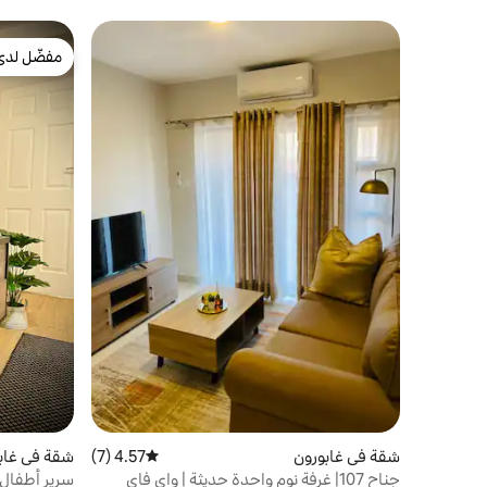
مفضّل لدى
مفضّل لدى
شقة في غابورون
4.57 (7)
متوسط التقييم 4.57 من 5، 7 مراجعات
شقة في غاب
جناح 107| غرفة نوم واحدة حديثة | واي فاي
سرير أطفال