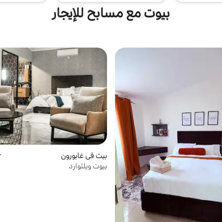
بيوت مع مسابح للإيجار
بيت في غابورون
م
بيوت ويلثوارد