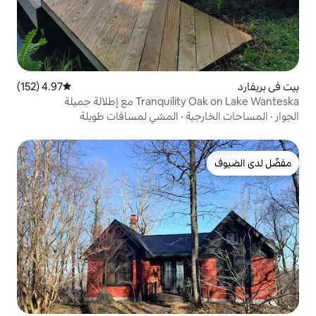
4.97 (152)
متوسط التقييم 4.97 من 5، 152 مراجعات
 مع إطلالة جميلة
ة
·
المشي لمسافات طويلة