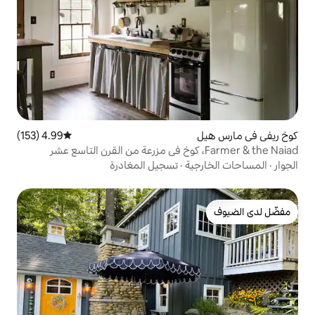
4.99 (153)
متوسط التقييم 4.99 من 5، 153 مراجعات
ة
·
تسجيل المغادرة