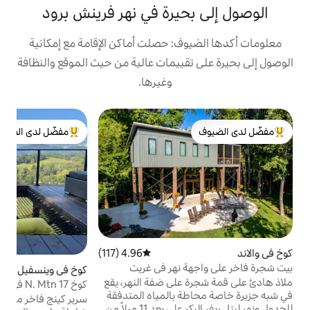
يرة في نهر فرينش برود
ف: حصلت أماكن الإقامة مع إمكانية
قييمات عالية من حيث الموقع والنظافة
وغيرها.
ك
مفضّل لدى الضيوف
ت
لدى الضيوف
من أبرز البيوت المفضّلة لدى الضيوف
ا
ا
أ
ب
ا
س
خ
ب
4.96 (117)
متوسط التقييم 4.96 من 5، 117 مراجعات
ل
 نهر في غريت
كوخ في وينسفيل
5.0 (274)
متوسط التقييم 5.0 من 5، 274 مراجعات
م
على ضفة النهر، يقع
كوخ 17 N. Mtn في مزرعة سموكي ماونتن ريفر
 بالمياه المتدفقة
ي
سرير كينج فاخر مع باب مرآب كبير لإطلالات
للجدول ونهر ليتل ريفر البكر على بعد 11 ميلاً من