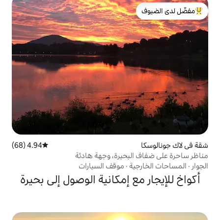
لدى الضيوف
4.94 (68)
متوسط التقييم 4.94 من 5، 68 مراجعات
بحيرة، وجهة هادئة
ة
·
موقف السيارات
 إمكانية الوصول إلى بحيرة