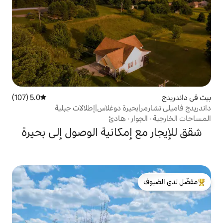
5.0 (107)
متوسط التقييم 5.0 من 5، 107 مراجعات
حيرة دوغلاس|إطلالات جبلية
ر
·
هادئ
إمكانية الوصول إلى بحيرة
لدى الضيوف