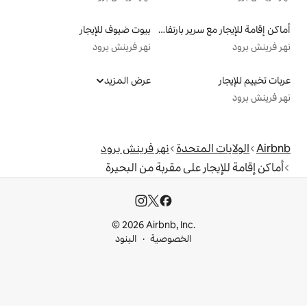
أماكن إقامة للإيجار مع سرير بارتفاع مناسب يراعي سهولة الوصول
بيوت ضيوف للإيجار
نهر فرينش برود
عرض المزيد
دة
نهر فرينش برود
ى مقربة من البحيرة
© 2026 Airbnb, I
خصوصية
البنود