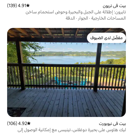
4.91 (139)
متوسط التقييم 4.91 من 5، 139 مراجعات
ل والبحيرة وحوض استحمام ساخن
ر
·
الدقة
4.92 (106)
متوسط التقييم 4.92 من 5، 106 مراجعات
اس، تينيسي مع إمكانية الوصول إلى