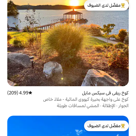
لدى الضيوف
4.99 (209)
متوسط التقييم 4.99 من 5، 209 مراجعات
ي المائية - ملاذ خاص
سافات طويلة
لدى الضيوف