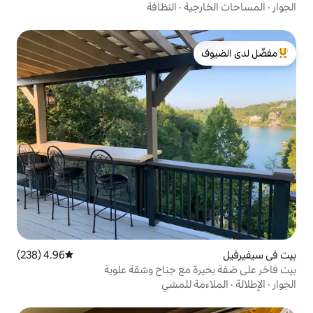
ة
·
النظافة
لدى الضيوف
4.96 (238)
متوسط التقييم 4.96 من 5، 238 مراجعات
مع جناح وشقة علوية
للمشي