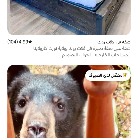
4.99 (104)
متوسط التقييم 4.99 من 5، 104 مراجعات
 روك بولاية نورث كارولاينا
ر
·
التصميم
لدى الضيوف