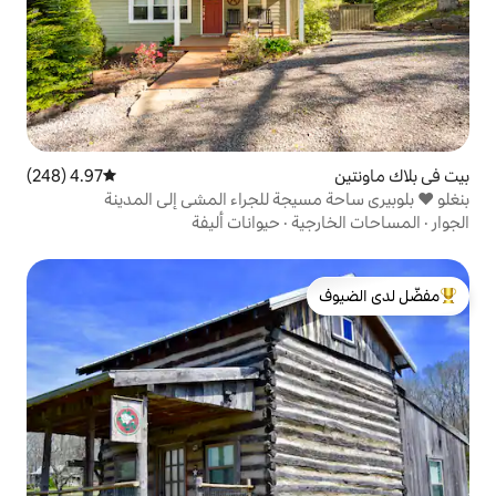
4.97 (248)
متوسط التقييم 4.97 من 5، 248 مراجعات
ة
·
حيوانات أليفة
لدى الضيوف