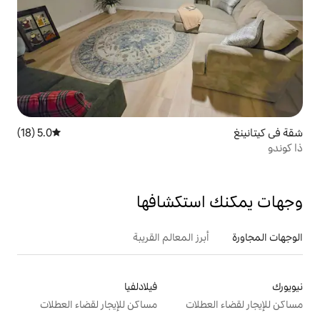
5.0 (18)
متوسط التقييم 5.0 من 5، 18 مراجعات
تكشافها
 المعالم القريبة
فيلادلفيا
ت
مساكن للإيجار لقضاء العطلات