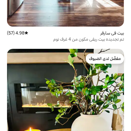
4.98 (57)
متوسط التقييم 4.98 من 5، 57 مراجعات