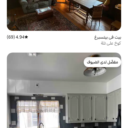
4.94 (69)
متوسط التقييم 4.94 من 5، 69 مراجعات