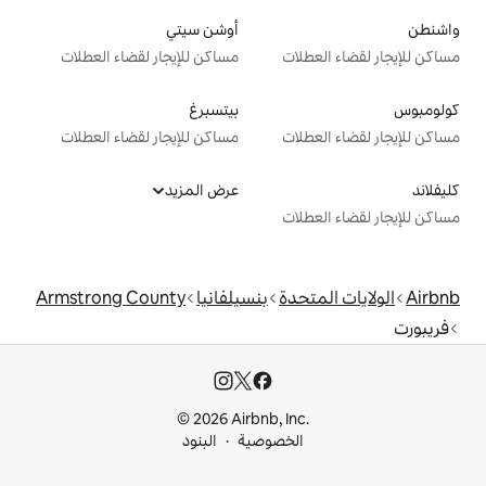
أوشن سيتي
ت
مساكن للإيجار لقضاء العطلات
بيتسبرغ
ت
مساكن للإيجار لقضاء العطلات
عرض المزيد
ت
دة
بنسيلفانيا
Armstrong County
© 2026 Airbnb, I
خصوصية
البنود