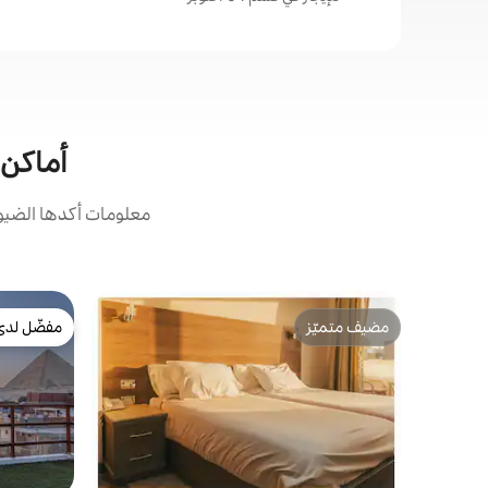
أماكن ال
معلومات أكدها الضيوف
مضيف متميّز
مفضّل لدى
مضيف متميّز
مفضّل لدى