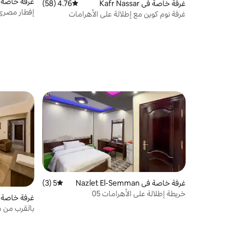
غرفة خاصة في  Al Arab
غرفة خاصة في Kafr Nassar
4.76 (58)
متوسط التقييم 4.76 من 5، 58 مراجعات
إفطار مصري
غرفة نوم كوين مع إطلالة على الأهرامات
غرفة خاصة في Nazlet El-Semman
5 (3)
متوسط التقييم 5 من 5، 3 مراجعات
خريطة إطلالة على الأهرامات 05
غرفة خاصة في tep
بالقرب من م
تسجيل الوصول ع