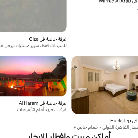
Warraq
غرفة خاصة في Giza
للسيدات فقط، سرير مشترك، يرجى عد
المزيد
غرفة خاصة في Al Haram
غرف سحرية أمام الأهرامات
Hucks
طار القاهرة الدولي - حمام خاص +
لى مدار 24 ساعة
أماكن مبيت وإفطار للإيجار