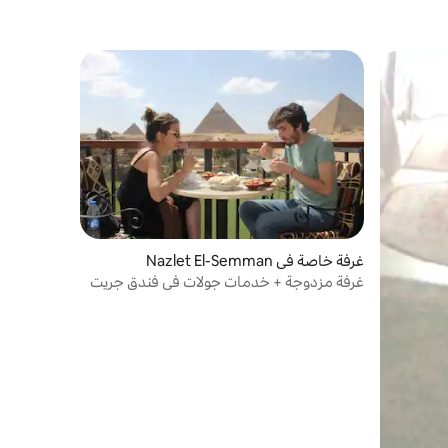
غرفة خاصة في Nazlet El-Semman
غرفة مزدوجة + خدمات جولات في فندق جريت
بيراميد