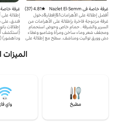
غرفة خاصة في Nazlet El-Semm
4.81 (37)
متوسط التقييم 4.81 من 5، 37 مراجعات
an
an
أفضل إطلالة على الأهرامات1&إفطار&دخول
إطلالة على أه
مجاني إلى السطح
غرفة مزدوجة فاخرة بإطلالة على الأهرامات من
فندق، على ب
السرير والشرفة . حمام خاص وحوض استحمام
إطلالات بان
ومجفف شعر وماء ساخن ومرآة وشامبو وغطاء
(استكشف أه
دش وورق تواليت ومناشف. سطح مع إطلالة على
وداهشور) (
الأهرامات، وجبة إفطار على السطح استقبال على
القاهرة وقاع
مدار 24 ساعة ، مصعد مكيف هواء ،تلفزيون،
(قم بزيارة ا
الميزات الر
ميني بار، تيلي ، خزنة آمنة، غلاية، نافذة عازلة
الموتى) (اس
للصوت، أسرّة مريحة، أثاث حديث عشر دقائق
الأقصر ومعا
سيرًا على الأقدام إلى أهرامات الجيزة، بالقرب من
السوداء وال
المطاعم والمتاجر ، وماكينات الصراف
الاحترافية 
الآلي،وسهولة الوصول إلى أي جزء من الجيزة
الجمال ومغا
والقاهرة.
- الهدايا الت
مطبخ
واي فا