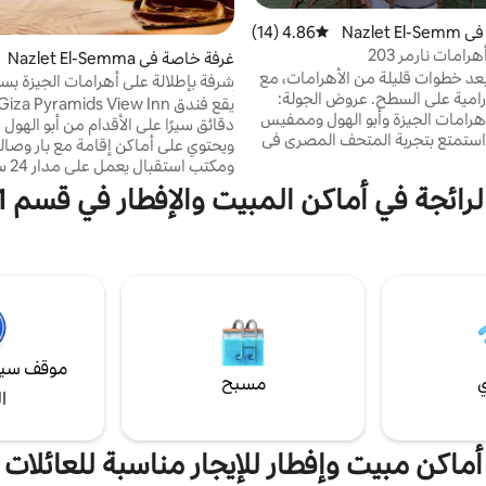
غرفة خاصة في Nazlet El-Semm
4.86 (14)
متوسط التقييم 4.86 من 5، 14 مراجعات
رامات نارمر 203
غرفة خاصة في Nazlet El-Semma
عد خطوات قليلة من الأهرامات، مع
n
شرفة بإطلالة على أهرامات الجيزة بس
ورامية على السطح. عروض الجولة:
أو سريرين
رامات الجيزة وأبو الهول وممفيس
دقائق سيرًا على الأقدام من أبو الهول 
استمتع بتجربة المتحف المصري في
ويحتوي على أماكن إقامة مع بار وصال
ة المومياوات والأحياء الإسلامية)
ومكتب است
لآثار الرومانية في الإسكندرية وسراديب
ائجة في أماكن المبيت والإفطار في قسم 1 6 أكتوبر
تمتع بمغامرة في وادي الملوك في
الوحدات مكيفة الهواء وتتضمن شرفة 
بد أسوان والبحر الأحمر والصحاري
منطقة جلوس بها تلفزيون بشاشة مس
بيضاء) - احجز جولاتك الخاصة
يمكن للنزلاء في المبيت والإفطار الاس
المصحوبة بمرشدين. - استمتع بركوب
بإفطار كونتين
مرات مركبات التضاريس الصحراوية.
للنزلاء في فندق mids View Inn
ذكارية والهدايا المصرية.
لاستخدامه. تعد الجيزة خيارًا رائعًا
المهتمين بالتاريخ.
موقف سيا
ي
مسبح
ا
أماكن مبيت وإفطار للإيجار مناسبة للعائلات