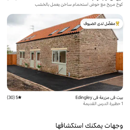
مام ساخن يعمل بالخشب
لدى الضيوف
5 (30)
متوسط التقييم 5 من 5، 30 مراجعات
تكشافها