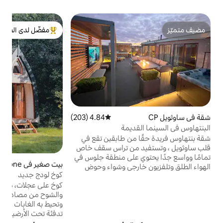
مفضّل لدى الضيوف
e
ت
من أبرز البيوت المفضّلة لدى الضيوف
ا
و
4.84 (203)
متوسط التقييم 4.84 من 5، 203 مراجعات
ا
ديمة
ق
من طابقين تقع في
م
 من تراس سقف خاص
ا
 على منطقة جلوس في
بيت صغير في Kings Clipstone
4.96 (135)
متوسط التقييم 4.96 من 5، 135 مراجعات
ارجي وشواء وحوض
كوخ لودج جديد
أثيث الشقة
كوخ على عجلات، مصنوع من خشب البلوط
 بالإضافة إلى كونها
والشوح من مصادر محلية. يقع داخل مرج،
 ، وتشغل الطابقين
وتحيط به الغابات في غابة شيروود. دش مع
خية السابقة. تم
تدفئة تحت الأرضية في كوخ الراعي. مراحيض
 للغاية ، أشبه بما
السماد. مرافق غسيل الأواني في الهواء الطلق