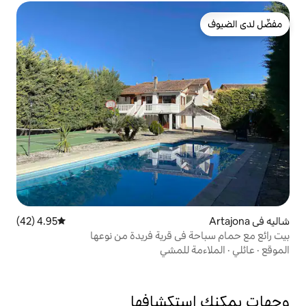
4.95 (42)
متوسط التقييم 4.95 من 5، 42 مراجعات
ي قرية فريدة من نوعها
للمشي
تكشافها