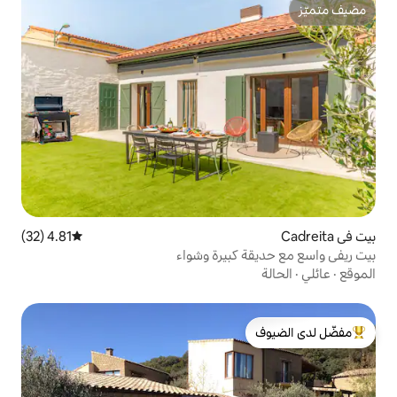
4.81 (32)
متوسط التقييم 4.81 من 5، 32 مراجعات
كبيرة وشواء
لدى الضيوف