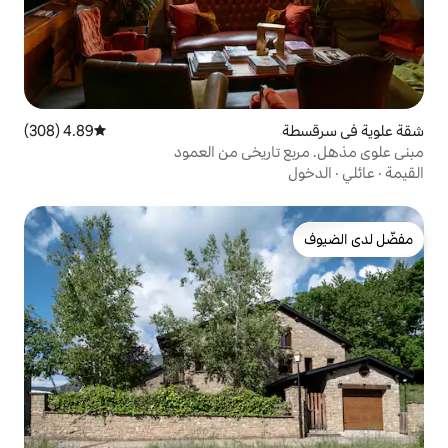
4.89 (308)
متوسط التقييم 4.89 من 5، 308 مراجعات
ريخي من العمود