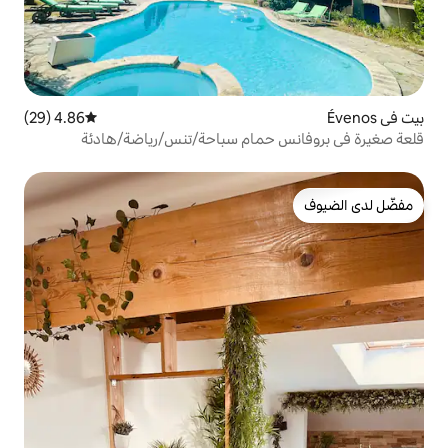
4.86 (29)
متوسط التقييم 4.86 من 5، 29 مراجعات
حمام سباحة/تنس/رياضة/هادئة