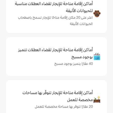
حة للإيجار لقضاء العطلات مناسبة
ة
ى 20 مكان إقامة متاحًا للإيجار تسمح باصطحاب
حة للإيجار لقضاء العطلات تتميز
حة للإيجار تتوفّر بها مساحات