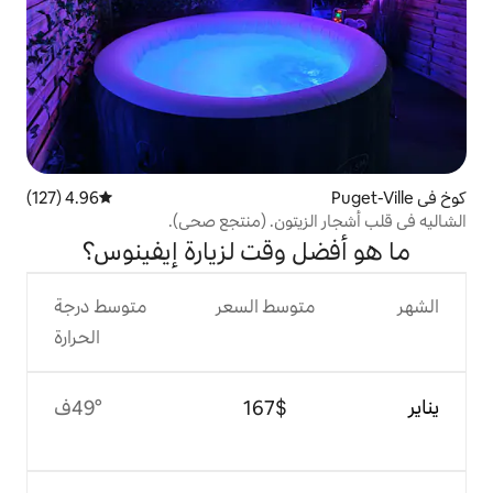
4.96 (127)
متوسط التقييم 4.96 من 5، 127 مراجعات
يتون. (منتجع صحي).
وقت لزيارة إيفينوس؟
وسط السعر
متوسط درجة
الحرارة
$‏167
49°ف