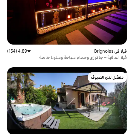
4.89 (154)
متوسط التقييم 4.89 من 5، 154 مراجعات
مام سباحة وساونا خاصة