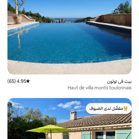
4.95 (65)
متوسط التقييم 4.95 من 5، 65 مراجعات
Haut de
لدى الضيوف