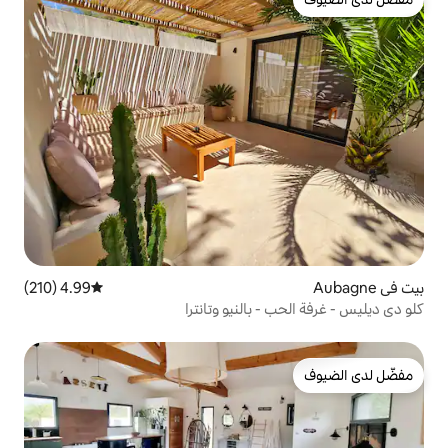
4.99 (210)
متوسط التقييم 4.99 من 5، 210 مراجعات
بالنيو وتانترا