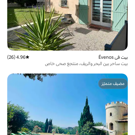
4.96 (26)
متوسط التقييم 4.96 من 5، 26 مراجعات
يف، منتجع صحي خاص