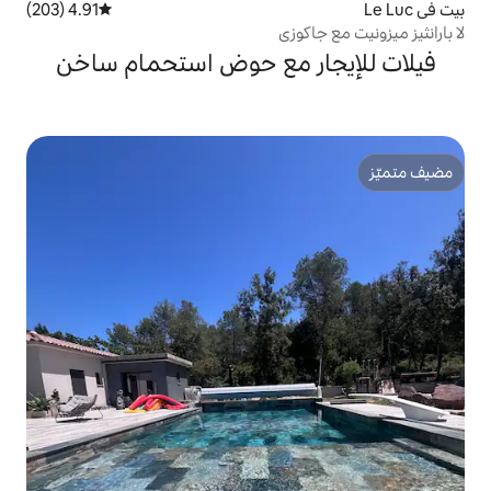
4.91 (203)
متوسط التقييم 4.91 من 5، 203 مراجعات
وزي
ر مع حوض استحمام ساخن