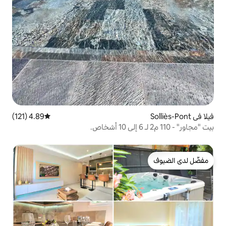
4.89 (121)
متوسط التقييم 4.89 من 5، 121 مراجعات