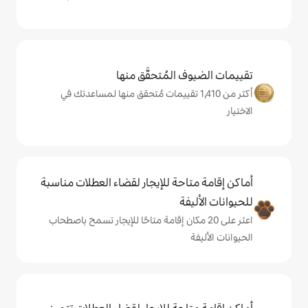
المُتحقَّق منها
من 1,410 تقييمات مُتحقق منها لمساعدتك في
حة للإيجار لقضاء العطلات مناسبة
ة
ى 20 مكان إقامة متاحًا للإيجار تسمح باصطحاب