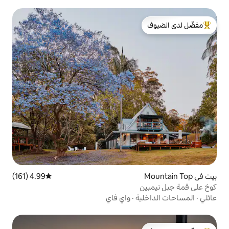
لدى الضيوف
4.99 (161)
متوسط التقييم 4.99 من 5، 161 مراجعات
ة
·
واي فاي