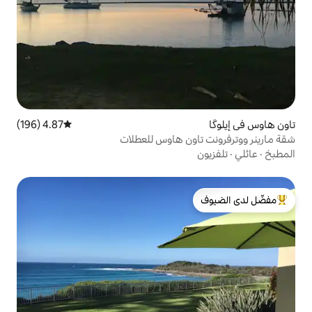
4.87 (196)
متوسط التقييم 4.87 من 5، 196 مراجعات
ون هاوس للعطلات
لدى الضيوف