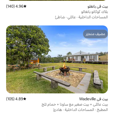
4.96 (140)
متوسط التقييم 4.96 من 5، 140 مراجعات
ي
·
شاطئ
4.89 (105)
متوسط التقييم 4.89 من 5، 105 مراجعات
ساونا + حمام ثلج
ية
·
هادئ