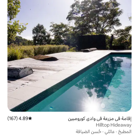
كورومبين
4.89 (167)
متوسط التقييم 4.89 من 5، 167 مراجعات
يافة