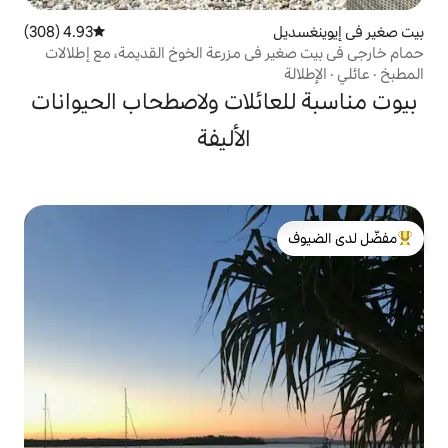
4.93 (308)
متوسط التقييم 4.93 من 5، 308 مراجعات
في مزرعة الخوخ القديمة، مع إطلالات
ائلات ولاصطحاب الحيوانات
الأليفة
لدى الضيوف