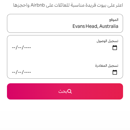
ئلات على Airbnb واحجزها
ل باستخدام السهمين لأعلى ولأسفل أو استكشف عن طريق اللمس أو السحب.
بحث