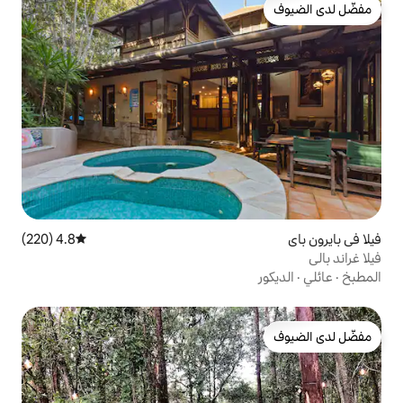
4.8 (220)
متوسط التقييم 4.8 من 5، 220 مراجعات