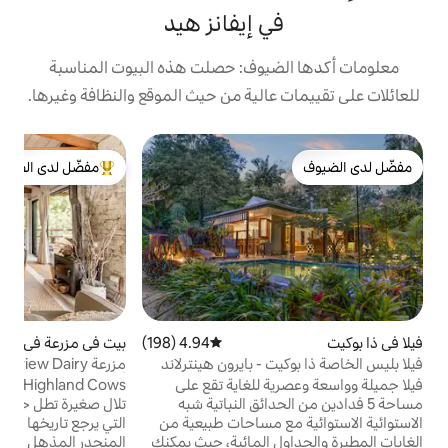
 إيفانز هيد
يوف: حصلت هذه البيوت المناسبة
الية من حيث الموقع والنظافة وغيرها.
ك
مفضّل لدى الضيوف
ب
من أبرز البيوت المفضّلة لدى الضيوف
ي
ي
خ
أ
ع
أ
4.94 (198)
متوسط التقييم 4.94 من 5، 198 مراجعات
بيت في مزرعة في وادي كورومبي
4.98 (464)
متوسط التقييم 4.98 من 5، 464 مراجعات
ن
- بايرون هينترلاند
مزرعة Hillview Dairy - نرحب بكم ترحيبًا حارًا!
د
أبقار مزرعة المرتفعات
 للغاية تقع على
Hillview Highland Cows - تقع في سلسلة
ي
حدائق النباتية شبه
تلال صغيرة تطل حظيرة Hillview Dairy Barn
م
 مساحات طبيعية من
التي يرجع تاريخها إلى عام 1887 تقريبًا على
 المائية، حيث يمكنك
المنحدر المذهل لجبل تاليبودجيرا وخور