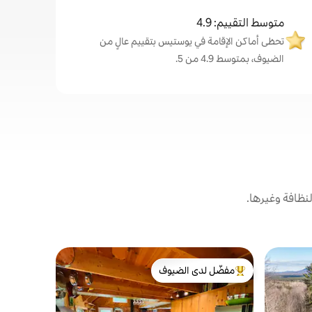
متوسط التقييم: 4.9
تحظى أماكن الإقامة في يوستيس بتقييم عالٍ من
الضيوف، بمتوسط 4.9 من 5.
نظافة وغيرها.
كوخ في كوب
مفضّل لدى الضيوف
مفضّل 
مخيم كوبلين
من أبرز البيوت المفضّلة لدى الضيوف
من أبرز ا
والكاياك وا
مرحبًا بكم 
الذي يتميز 