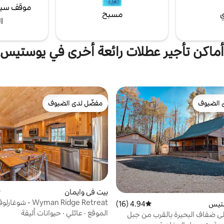
موقف سيا
ي
مسبح
ا
أماكن تأجير عطلات رائعة أخرى في يوستيس
 الضيوف
مفضّل لدى الضيوف
 الضيوف
مفضّل لدى الضيوف
بيت في وايمان
م
Wyman Ridge Retreat - شوغارلوف
ستيس
4.94 (16)
متوسط التقييم 4.94 من 5، 16 مراجعات
الموقع
·
عائلي
·
حيوانات أليفة
ى ضفاف البحيرة بالقرب من جبل