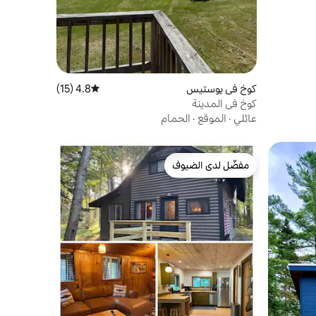
كوخ في يوستيس
4.8 (15)
متوسط التقييم 4.8 من 5، 15 مراجعات
كوخ في المدينة
عائلي
·
الموقع
·
الحمام
مفضّل لدى الضيوف
مفضّل لدى الضيوف