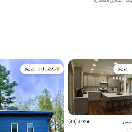
يمة
·
تسجيل المغادرة
 الضيوف
مفضّل لدى الضيوف
 الضيوف
من أبرز البيوت المفضّلة لدى الضيوف
ستيس
4.92 (49)
متوسط التقييم 4.92 من 5، 49 مراجعات
لبي