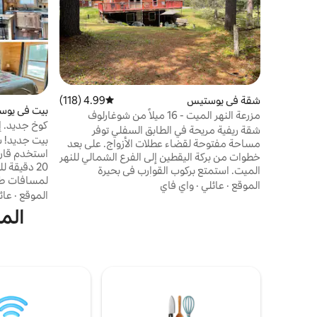
شقة في يوستيس
4.99 (118)
متوسط التقييم 4.99 من 5، 118 مراجعات
بيت في يو
مزرعة النهر الميت - 16 ميلاً من شوغارلوف
كوخ جديد. إ
شقة ريفية مريحة في الطابق السفلي توفر
قوارب الكايا
بيت جديد! شا
مساحة مفتوحة لقضاء عطلات الأزواج. على بعد
خطوات من بركة اليقطين إلى الفرع الشمالي للنهر
20 دقيقة 
الميت. استمتع بركوب القوارب في بحيرة
فلاغستاف القريبة، وصيد الأسماك، والصيد،
الموقع
·
عائلي
·
واي فاي
الثلج مباش
الموقع
·
عائ
وركوب الدراجة النارية/التزلج على الجليد لأميال
جاكوزي، مدف
في النهاية! على بعد مسافة قصيرة سيرًا على
الم
إنترنت عالي
الأقدام من مطعم Trails End Steak House
and Tavern. يقع التزلج أو الجولف في جبل
تلفزيونات). 
شوغر لوف على بعد أقل من 25 دقيقة! تعال
التاريخي وال
واستمتع بالقهوة المقدمة في الهواء الطلق في
خطوات فقط 
الشمال العظيم، وعندما يكون متاحًا بيض الدجاج
بالأصوات الم
الطازج عندما تضع دجاجاتنا!
بعد خطوات!