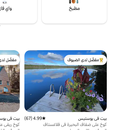
مطبخ
واي فا
مفضّل لدى الضيوف
مفضّل لدى
من أبرز البيوت المفضّلة لدى الضيوف
مفضّل لدى
بيت في يوستيس
4.99 (67)
متوسط التقييم 4.99 من 5، 67 مراجعات
بيت في يو
كوخ على ضفاف البحيرة في فلاغستاف
كوخ ريفي عل
شوغارلوف!