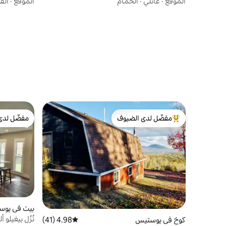
الموقع
·
عائلي
·
الحمام
الموقع
·
الق
مفضّل لدى الضيوف
مفضّل لدى
من أبرز البيوت المفضّلة لدى الضيوف
مفضّل لدى
بيت في يو
نُزُل بيغيلو أ
كوخ في يوستيس
4.98 (41)
متوسط التقييم 4.98 من 5، 41 مراجعات