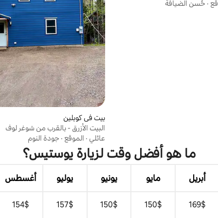
قع
·
حُسن الضيافة
بيت في كوبلين
البيت الأزرق - بالقرب من شوغر لوف
عائلي
·
الموقع
·
جودة النوم
ما هو أفضل وقت لزيارة يوستيس؟
أبريل
مايو
يونيو
يوليو
أغسطس
$‏169
$‏150
$‏150
$‏157
$‏154