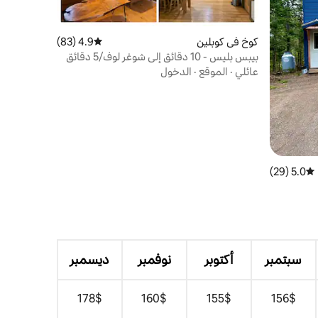
كوخ في كوبلين
4.9 (83)
متوسط التقييم 4.9 من 5، 83 مراجعات
بيبس بليس - 10 دقائق إلى شوغر لوف/5 دقائق
إلى فلاغستاف
عائلي
·
الموقع
·
الدخول
5.0 (29)
متوسط التقييم 5.0 من 5، 29 مراجعات
سبتمبر
أكتوبر
نوفمبر
ديسمبر
$‏156
$‏155
$‏160
$‏178