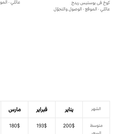
عائلي
·
المو
كوخ في يوستيس ريدج
عائلي
·
الموقع
·
الوصول والتجوّل
الشهر
يناير
فبراير
مارس
متوسط
$‏200
$‏193
$‏180
السعر