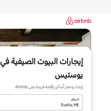
خطى
لى
لمحتوى
إيجارات البيوت الصيفية في
يوستيس
إيجاد وحجز أماكن إقامة فريدة على Airbnb
الموقع
عند توفر النتائج، انتقل باستخدام السهمين لأعلى ولأسف