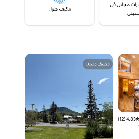
رات مجاني في
مكيف هواء
لمبنى
مضيف متميّز
مضيف متميّز
4.83 (12)
توسط التقييم 4.83 من 5، 12 مراجعات