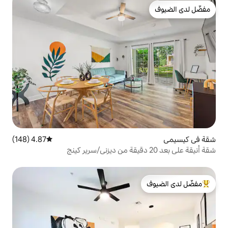
4.87 (148)
متوسط التقييم 4.87 من 5، 148 مراجعات
لدى الضيوف