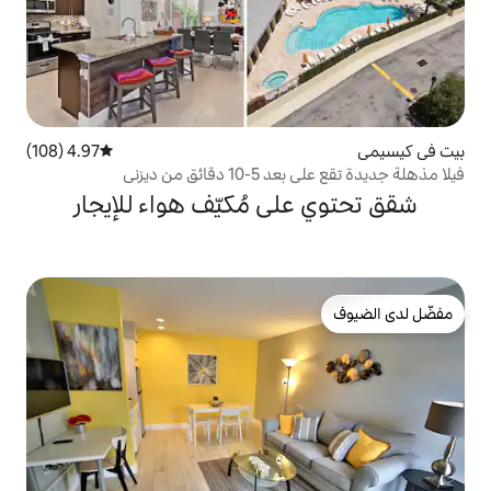
4.97 (108)
متوسط التقييم 4.97 من 5، 108 مراجعات
من ديزني
ى مُكيّف هواء للإيجار