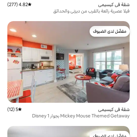
4.82 (277)
متوسط التقييم 4.82 من 5، 277 مراجعات
ن ديزني والحدائق
5 (12)
متوسط التقييم 5 من 5، 12 مراجعات
جوار Disney 1