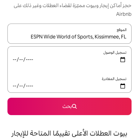
مميّزة لقضاء العطلات وغير ذلك على
ل باستخدام السهمين لأعلى ولأسفل أو استكشف عن طريق اللمس أو السحب.
بحث
على تقييمًا المتاحة للإيجار