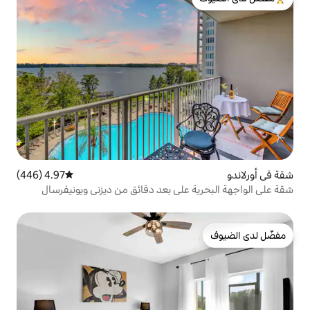
لدى الضيوف
4.97 (446)
متوسط التقييم 4.97 من 5، 446 مراجعات
على بعد دقائق من ديزني ويونيفرسال