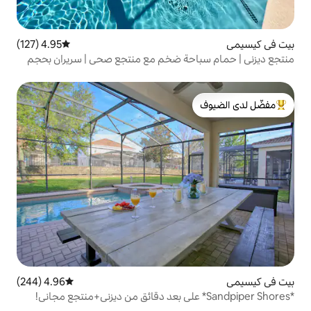
4.95 (127)
متوسط التقييم 4.95 من 5، 127 مراجعات
حة ضخم مع منتجع صحي | سريران بحجم
لدى الضيوف
4.96 (244)
متوسط التقييم 4.96 من 5، 244 مراجعات