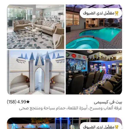
لدى الضيوف
4.99 (158)
متوسط التقييم 4.99 من 5، 158 مراجعات
ة القلعة، حمام سباحة ومنتجع صحي