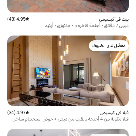
4.95 (43)
متوسط التقييم 4.95 من 5، 43 مراجعات
4.97 (34)
متوسط التقييم 4.97 من 5، 34 مراجعات
ن 4 أجنحة بالقرب من ديزني + حوض استحمام ساخن