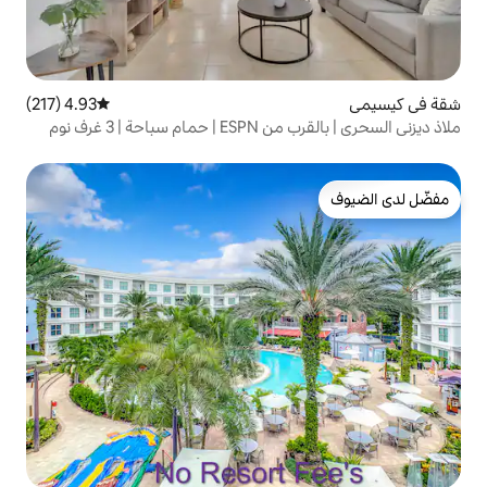
4.93 (217)
متوسط التقييم 4.93 من 5، 217 مراجعات
 3 غرف نوم