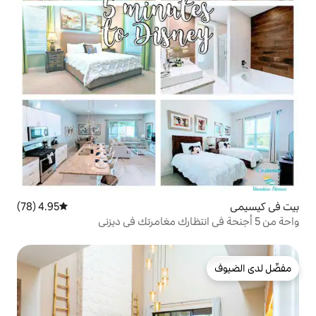
4.95 (78)
متوسط التقييم 4.95 من 5، 78 مراجعات