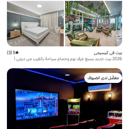
5 (3)
متوسط التقييم 5 من 5، 3 مراجعات
رف نوم وحمام سباحة بالقرب من ديزني |