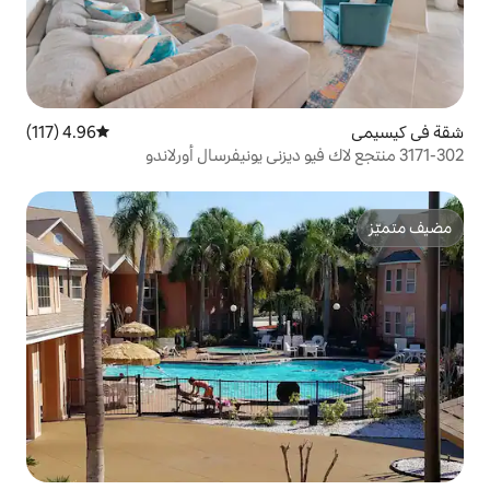
4.96 (117)
متوسط التقييم 4.96 من 5، 117 مراجعات