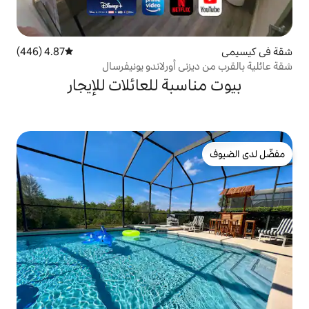
4.87 (446)
متوسط التقييم 4.87 من 5، 446 مراجعات
ي أورلاندو يونيفرسال
بة للعائلات للإيجار