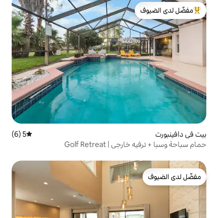
لدى الضيوف
5 (6)
متوسط التقييم 5 من 5، 6 مراجعات
Golf Retrea