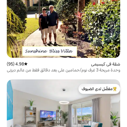
4.98 (95)
متوسط التقييم 4.98 من 5، 95 مراجعات
لدى الضيوف