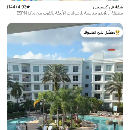
4.93 (144)
متوسط التقييم 4.93 من 5، 144 مراجعات
نات الأليفة بالقرب من مركز ESPN
لدى الضيوف