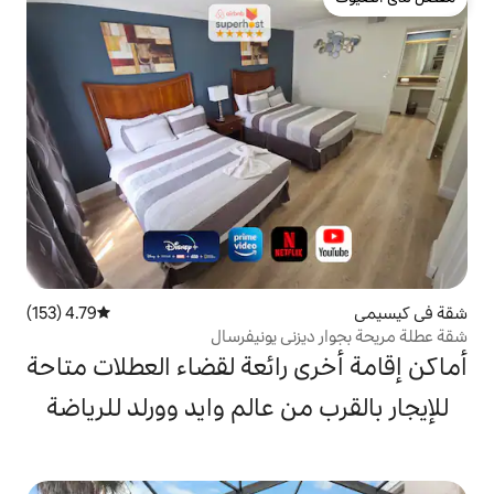
4.79 (153)
متوسط التقييم 4.79 من 5، 153 مراجعات
ني يونيفرسال
 رائعة لقضاء العطلات متاحة
ن عالم وايد وورلد للرياضة