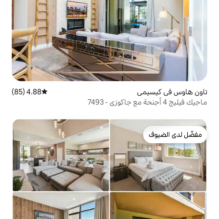
4.88 (85)
متوسط التقييم 4.88 من 5، 85 مراجعات