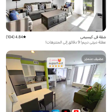
4.84 (104)
متوسط التقييم 4.84 من 5، 104 مراجعات