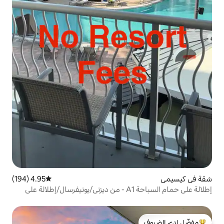
4.95 (194)
متوسط التقييم 4.95 من 5، 194 مراجعات
إطلالة على حمام السباحة A1 - من ديزني/يونيفرسال/إطلالة على