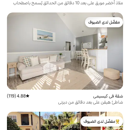
ملاذ أخضر مورق على بعد 10 دقائق من الحدائق يُسمح باصطحاب
4.88 (119)
متوسط التقييم 4.88 من 5، 119 مراجعات
ق من ديزني
لدى الضيوف