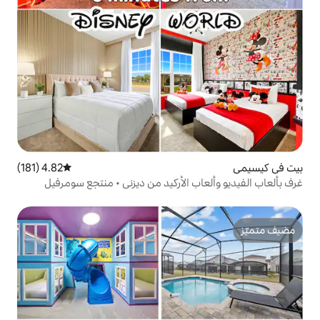
4.82 (181)
متوسط التقييم 4.82 من 5، 181 مراجعات
 الأركيد من ديزني • منتجع سومرفيل