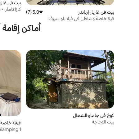
بيت في غازبار
كازا تامارا
بيت في غازبار إرناندز
5.0 (7)
متوسط التقييم 5.0 من 5، 7 مراجعات
السطح
فيلا خاصة وشاطئ في فيلا بلو سيرف!
أماكن إقامة 
كوخ في جاماو الشمال
بيت الزجاجة
غرفة خاصة في razos
مشمولة