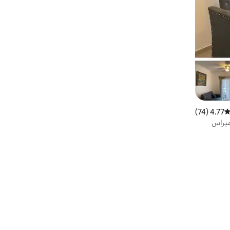
4.77 (74)
توسط التقييم 4.77 من 5، 74 مراجعات
ميراس