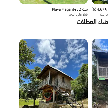
4.67 (6)
متوسط التقييم 4.67 من 5، 6 مراجعات
بيت في Playa Magante
باريت
فيلا على البحر
ضاء العطلات