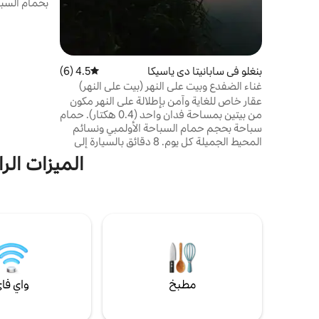
بحمام السب
مع إطلالات 
على حمام ج
خاصة كبيرة.
الذكريات بجو
الأمواج وركو
بنغلو في سابانيتا دي ياسيكا
4.5 (6)
متوسط التقييم 4.5 من 5، 6 مراجعات
والمطاعم الق
غناء الضفدع وبيت على النهر (بيت على النهر)
وعلى بعد 25 دقيقة فقط من كابرتي
عقار خاص للغاية وآمن بإطلالة على النهر مكون
من بيتين بمساحة فدان واحد (0.4 هكتار). حمام
سباحة بحجم حمام السباحة الأولمبي ونسائم
المحيط الجميلة كل يوم. 8 دقائق بالسيارة إلى
المحيط. 3 دقائق إلى سابانيتا/فاوغوا. 8 دقائق
الميزات الرا
إلى كابيريت. دقيقتان سيرًا على الأقدام إلى
وسائل النقل العام. حي ودود/مفيد/متنوع
الجنسيات. الاسترخاء في أفضل حالاته. منطقة
معيشة بتصميم مفتوح، وطاولة طعام بـ 4
كراسي ومطبخ، ومساحة إضافية للألعاب، وطاولة
صغيرة مع مقاعد بار. تتوفر كراسي إضافية.
منطقة كرة سلة في الحي. عوّامات للنهر وحمام
السباحة. سُترتان للنجاة
مطبخ
واي فا