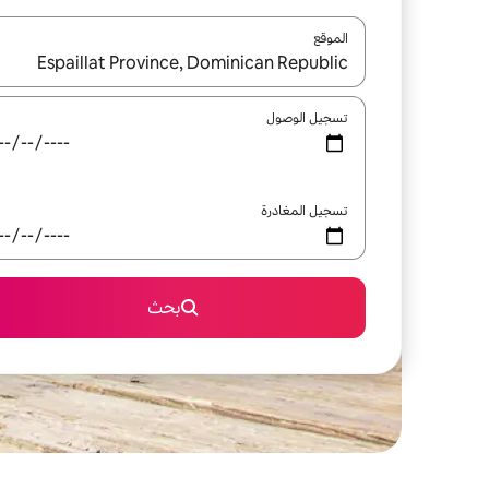
الموقع
عند توفر النتائج، انتقل باستخدام السهمين لأعلى ولأسف
تسجيل الوصول
تسجيل المغادرة
بحث