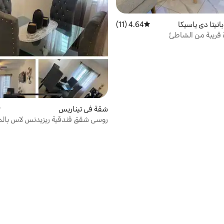
نيتا دي ياسيكا
4.64 (11)
متوسط التقييم 4.64 من 5، 11 مراجعات
قريبة من الشاطئ
شقة في تيناريس
م
روسى شقق فندقية ريزيدنس لاس بال