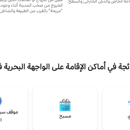
احة الخاص والدش الخارجي والسطح
الخروج من صخب المدينة أثناء وجوده
على المحيط. يحتوي الجناح الرئيسي
"مريحة" بالقرب من الطبيعة والشاطئ 
ميل من الحجر المرجاني وشرفة
فقدان الطراز الحديث. تم تجهيز بيت ا
 مصممة للراحة والاسترخاء وصنع
المكون من ثلاثة طوابق بالكامل بثلاث
ار البحر. تشتهر المنطقة بركوب
كوين/كينج وسرير كامل وسرير مزدوج
ب الأمواج بالطائرة الورقية. التسوق
مطبخ وميكروويف وثلاجة وأواني) وغر
ريبة في فيراجوا وجاسبار هيرنانديز.
مع تلفزيون ومكيف هواء وس
طوال الأسبوع
ئجة في أماكن الإقامة على الواجهة البحرية 
موقف سيا
ي
مسبح
ا