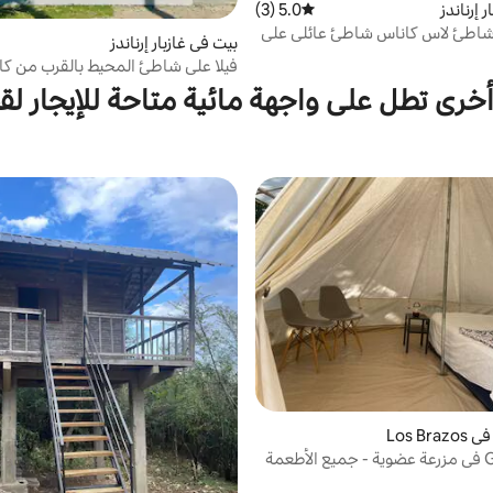
 إرناندز
5.0 (3)
متوسط التقييم 5.0 من 5، 3 مراجعات
 - شاطئ لاس كاناس شاطئ عائلي على
بيت في غازبار إرناندز
فيلا على شاطئ المحيط بالقرب من كا
أخرى تطل على واجهة مائية متاحة للإيجار لق
Los B
Glamping 1 في مزرعة عضوية - جميع الأطعمة