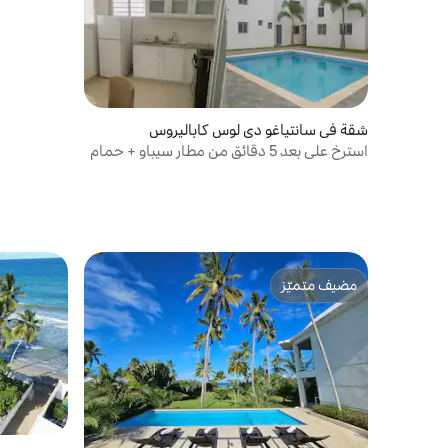
شقة في سانتياغو دي لوس كاباليروس
استرخِ على بعد 5 دقائق من مطار سيباو + حمام
سباحة
مضيف متميّز
مضيف متميّز