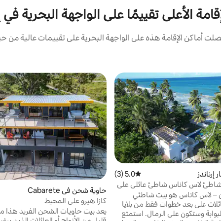
قامة الأعلى تقييمًا على الواجهة البحرية في 
ت أماكن الإقامة هذه على الواجهة البحرية على تقييمات عالية من حيث
 إرناندز
5.0 (3)
متوسط التقييم 5.0 من 5، 3 مراجعات
 - شاطئ لاس كاناس شاطئ عائلي على
حاوية شحن في Cabarete
جين – لاس كاناس هو بيت شاطئي
كازا هيرو على المحيط
لات على بعد خطوات فقط من بلايا
يعد بيت حاويات الشحن الفريد هذا مثا
لبوابة وستكون على الرمال. استمتع
قليل من الأزواج أو العائلات الذين يرغ