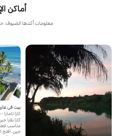
أماكن الإ
معلومات أكدها الضيوف: حصل
بيت في غازبار
كازا تامارا
السطح
كازا بلايا 
مناسب للعائ
جين. افتح ا