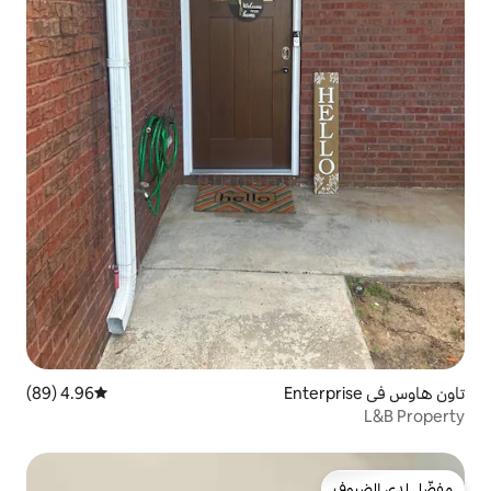
4.96 (89)
متوسط التقييم 4.96 من 5، 89 مراجعات