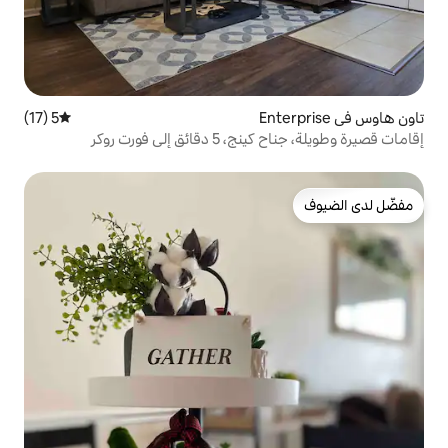
5 (17)
متوسط التقييم 5 من 5، 17 مراجعات
إلى فورت روكر