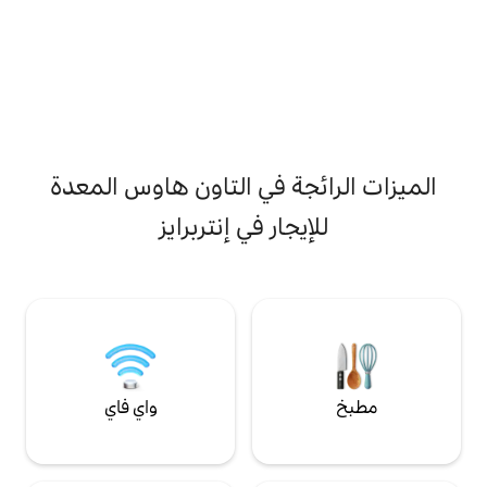
 طاولة مطبخنا أو في
طعام ومطبخ ومنطقة فناء خاصة ومرآب. غرفة
لقهوة في زاوية
غسيل مع غسالة ومجفف ونصف حمام. يحتوي
ت ملابس كاملة الحجم
المعلم على سرير بحجم كوين وخزانة ملابس
سفلي. يوجد في
وخزانة ملابس. تحتوي غرفة النوم الإضافية على
وحمامان كاملان مع
سريرين مزدوجين وخزانة ملابس. الأريكة تنسحب
تلفزيون في كل غرفة
مثل السرير. تعال وكن ضيفنا.
ة في التاون هاوس المعدة
جار في إنتربرايز
واي فاي