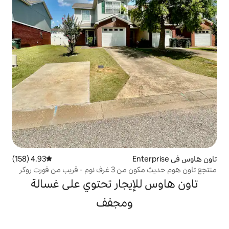
4.93 (158)
متوسط التقييم 4.93 من 5، 158 مراجعات
 من فورت روكر
إيجار تحتوي على غسالة
ومجفف