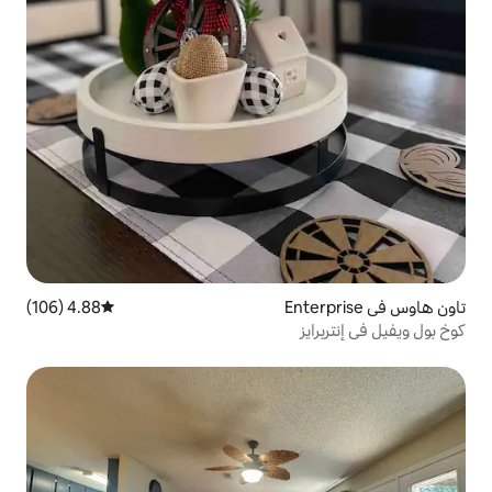
4.88 (106)
متوسط التقييم 4.88 من 5، 106 مراجعات