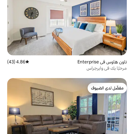
4.86 (43)
متوسط التقييم 4.86 من 5، 43 مراجعات