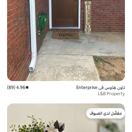
4.96 (89)
متوسط التقييم 4.96 من 5، 89 مراجعات