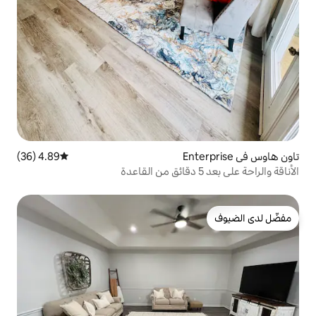
4.89 (36)
متوسط التقييم 4.89 من 5، 36 مراجعات