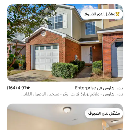
لدى الضيوف
4.97 (164)
متوسط التقييم 4.97 من 5، 164 مراجعات
فورت روكر - تسجيل الوصول الذاتي