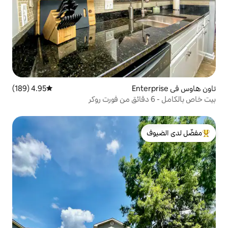
4.95 (189)
متوسط التقييم 4.95 من 5، 189 مراجعات
لدى الضيوف