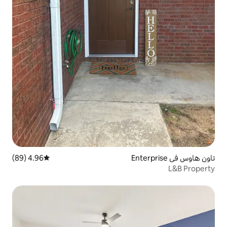
4.96 (89)
متوسط التقييم 4.96 من 5، 89 مراجعات