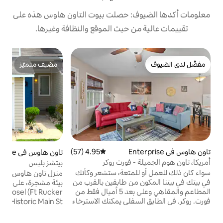
: حصلت بيوت التاون هاوس هذه على
 حيث الموقع والنظافة وغيرها.
تا
مضيف متميّز
مضيف متميّز
ا
ا
م
ق
م
4.95 (57)
متوسط التقييم 4.95 من 5، 57 مراجعات
تاون هاوس في Enterprise
4.79 (136)
متوسط التقييم 4.79 من 5، 136 مراجعات
ل
 فورت روكر
بيتشز بليس
ر
لمتعة، ستشعر وكأنك
منزل تاون هاوس جميل ونظيف بغرفتي نوم في
وعل
من طابقين بالقرب من
بيئة مشجرة، على بعد 3.7 أميال من Ft
المطاعم والمقاهي وعلى بعد 5 أميال فقط من
Novosel (Ft Rucker سابقًا)، و Enterprise
سفلي يمكنك الاسترخاء
Historic Main St، والمطاعم، والترفيه،
مات البث المفضلة
والبوتيكات. يوفر المنزل إنترنت واسع النطاق
 تلفزيون 65 بوصة، وإعداد وجبات
وواي فاي وتلفزيون ذكي وغرفة معيشة ومنطقة