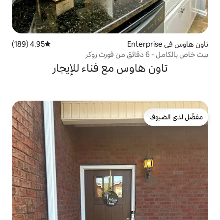
4.95 (189)
متوسط التقييم 4.95 من 5، 189 مراجعات
س مع فناء للإيجار