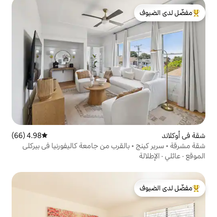
لدى الضيوف
4.98 (66)
متوسط التقييم 4.98 من 5، 66 مراجعات
القرب من جامعة كاليفورنيا في بيركلي
لدى الضيوف