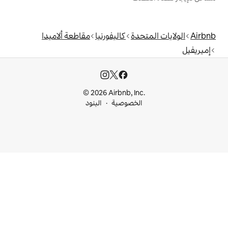
دة
كاليفورنيا
مقاطعة ألاميدا
© 2026 Airbnb, I
خصوصية
البنود