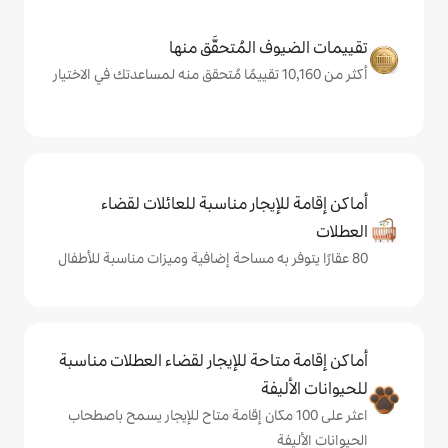
المُتحقَّق منها
يجار مناسبة للعائلات لقضاء
حة للإيجار لقضاء العطلات مناسبة
ة
لى 100 مكان إقامة متاح للإيجار يسمح باصطحاب