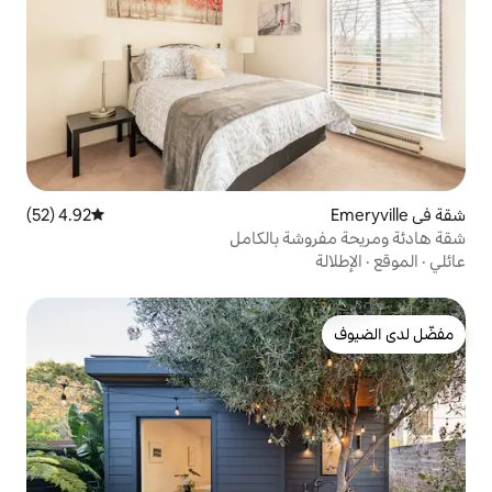
4.92 (52)
متوسط التقييم 4.92 من 5، 52 مراجعات
ة بالكامل