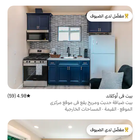
لدى الضيوف
4.98 (59)
متوسط التقييم 4.98 من 5، 59 مراجعات
قع في موقع مركزي
 الخارجية
لدى الضيوف