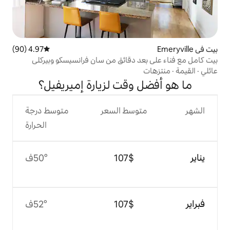
4.97 (90)
متوسط التقييم 4.97 من 5، 90 مراجعات
 دقائق من سان فرانسيسكو وبيركلي
وقت لزيارة إميريفيل؟
وسط السعر
متوسط درجة
الحرارة
$‏107
50°ف
$‏107
52°ف