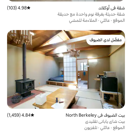
4.98 (103)
متوسط التقييم 4.98 من 5، 103 مراجعات
دة مع حديقة
للمشي
4.84 (1,459)
متوسط التقييم 4.84 من 5، 1,459 مراجعات