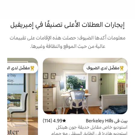
الأعلى تصنيفًا في إميريفيل
: حصلت هذه الإقامات على تقييمات
 الموقع والنظافة وغيرها.
شق
مفضّل لدى الضيوف
ذ
لدى الضيوف
من أبرز البيوت المفضّلة لدى الضيوف
|
ا
ا
ا
ع
ك
ا
ب
4.99 (114)
متوسط التقييم 4.99 من 5، 114 مراجعات
ج
ة جون هينكل
ا
السفلي مع حمام