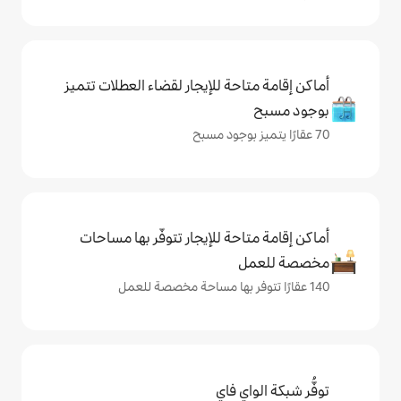
حة للإيجار لقضاء العطلات تتميز
حة للإيجار تتوفّر بها مساحات
ي فاي