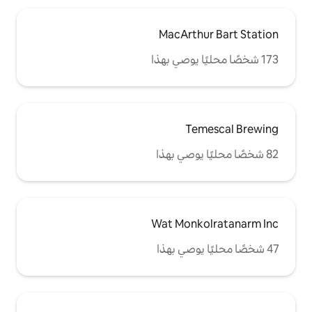
MacAr
Wat Mo