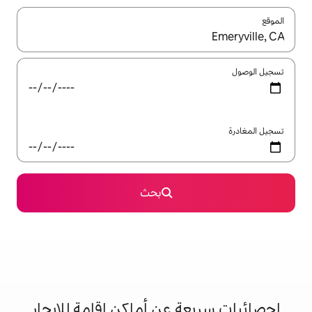
ل باستخدام السهمين لأعلى ولأسفل أو استكشف عن طريق اللمس أو السحب.
بحث
 عن أماكن إقامة للإيجار