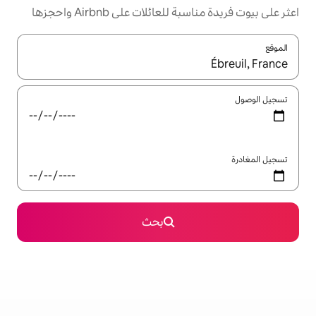
ئلات على Airbnb واحجزها
ل باستخدام السهمين لأعلى ولأسفل أو استكشف عن طريق اللمس أو السحب.
بحث