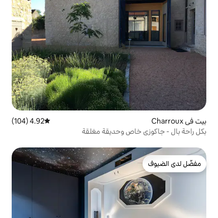
4.92 (104)
متوسط التقييم 4.92 من 5، 104 مراجعات
اص وحديقة مغلقة