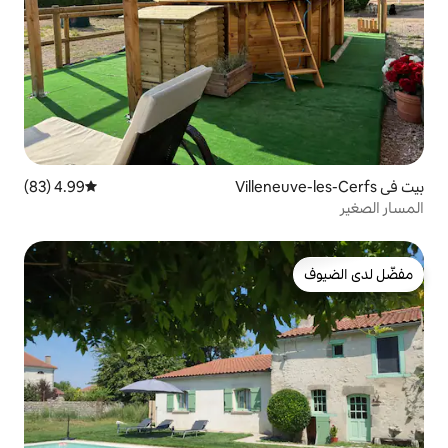
4.99 (83)
متوسط التقييم 4.99 من 5، 83 مراجعات