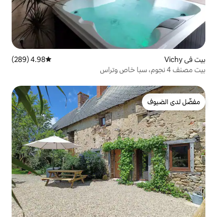
4.98 (289)
متوسط التقييم 4.98 من 5، 289 مراجعات