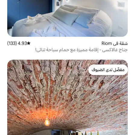
4.93 (133)
متوسط التقييم 4.93 من 5، 133 مراجعات
زة مع حمام سباحة ثنائي!