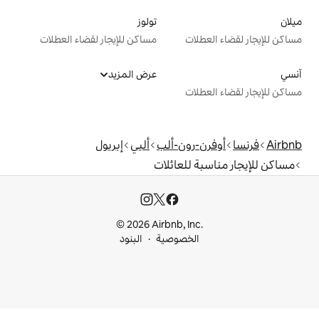
تولوز
ت
مساكن للإيجار لقضاء العطلات
عرض المزيد
ت
ون-ألب
أليي
إبريول
للعائلات
© 2026 Airbnb, I
خصوصية
البنود