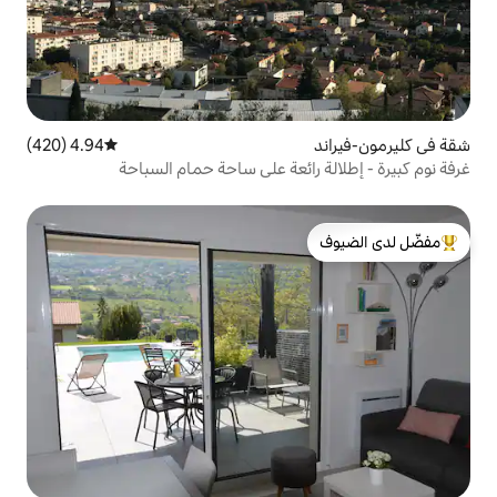
4.94 (420)
متوسط التقييم 4.94 من 5، 420 مراجعات
ائعة على ساحة حمام السباحة
لدى الضيوف