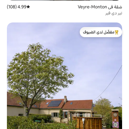
4.99 (108)
متوسط التقييم 4.99 من 5، 108 مراجعات
لدى الضيوف