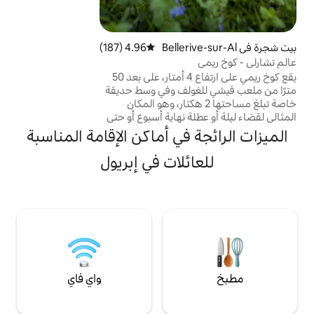
(فولكانيا، بركان ليمتيجي، باليوبوليس)، الرياضات
المائية، التنزه، البحيرات، الجبال ... متاجر
وخدمات على بعد أقل من 8 كم. موقف سيارات
Bellerive-
4.96 (187)
متوسط التقييم 4.96 من 5، 187 مراجعات
خاص، وملعب للأطفال.
يقع كوخ ريمي على ارتفاع 4 أمتار، على بعد 50
ولف وفي وسط حديقة
لغ مساحتها 2 هكتار، وهو المكان
 نهاية أسبوع أو حتى
أسبوع مع الشريك أو العائلة. كل هذا في أفضل
في أماكن الإقامة المناسبة
الظروف: سرير 160 و 2 سرير (90/200 سم)
مام مع مرحاض، مطبخ
ئلات في إبريول
صغير، تدفئة، واي فاي، تلفزيون. شرفة 20 متر
مربع. حمام تدليك شمالي لشخصين مقابل
تكلفة إضافية 50 يورو في اليوم الأول الإفطار 10
ة مشترك
واي فاي