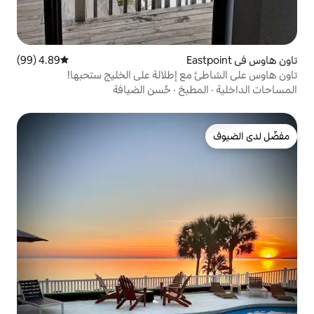
4.89 (99)
متوسط التقييم 4.89 من 5، 99 مراجعات
 إطلالة على الخليج ستحبها!
بخ
·
حُسن الضيافة