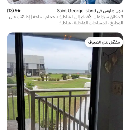
5 (13)
متوسط التقييم 5 من 5، 13 مراجعات
م إلى الشاطئ + حمام سباحة | إطلالات على
ية
·
شاطئ