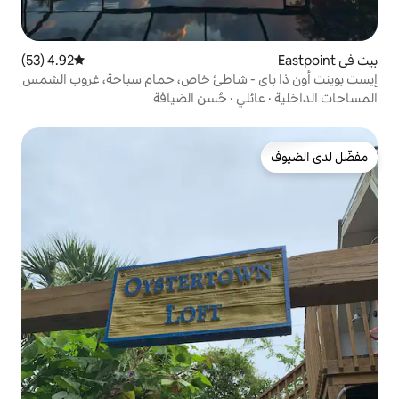
4.92 (53)
متوسط التقييم 4.92 من 5، 53 مراجعات
- شاطئ خاص، حمام سباحة، غروب الشمس
ي
·
حُسن الضيافة