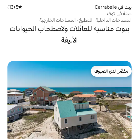
5 (13)
متوسط التقييم 5 من 5، 13 مراجعات
بخ
·
المساحات الخارجية
ائلات ولاصطحاب الحيوانات
الأليفة