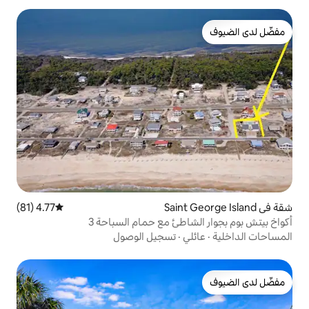
4.77 (81)
متوسط التقييم 4.77 من 5، 81 مراجعات
اطئ مع حمام السباحة 3
ي
·
تسجيل الوصول