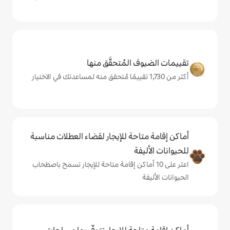
المُتحقَّق منها
حة للإيجار لقضاء العطلات مناسبة
ة
ى 10 أماكن إقامة متاحة للإيجار تسمح باصطحاب