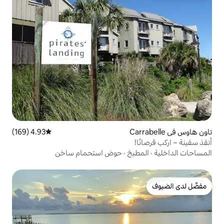
4.93 (169)
متوسط التقييم 4.93 من 5، 169 مراجعات
بخ
·
حوض استحمام ساخن