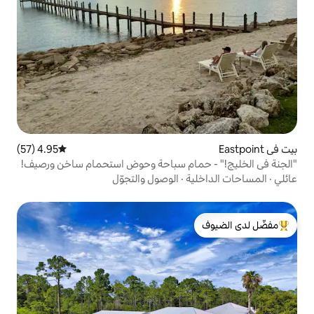
4.95 (57)
متوسط التقييم 4.95 من 5، 57 مراجعات
مام سباحة وحوض استحمام ساخن ورصيف!
ة
·
الوصول والتجوّل
لدى الضيوف