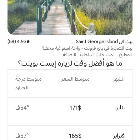
4.93 (58)
متوسط التقييم 4.93 من 5، 58 مراجعات
- واحة استوائية مخفية
ية
·
النظافة
قت لزيارة إيست بوينت؟
وسط السعر
متوسط درجة
الحرارة
$‏171
54°ف
$‏165
57°ف