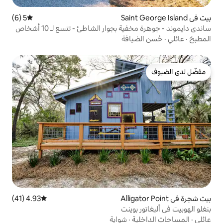
5 (6)
متوسط التقييم 5 من 5، 6 مراجعات
بجوار الشاطئ - تتسع لـ 10 أشخاص
يافة
4.93 (41)
متوسط التقييم 4.93 من 5، 41 مراجعات
وينت
ة
·
شواية