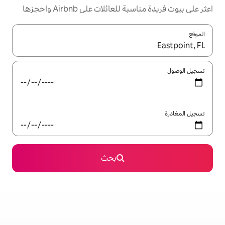
ئلات على Airbnb واحجزها
ل باستخدام السهمين لأعلى ولأسفل أو استكشف عن طريق اللمس أو السحب.
بحث