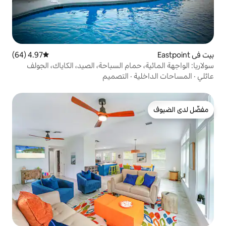
4.97 (64)
متوسط التقييم 4.97 من 5، 64 مراجعات
حمام السباحة، الصيد، الكاياك، الجولف
ة
·
التصميم