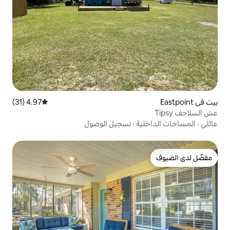
4.97 (31)
متوسط التقييم 4.97 من 5، 31 مراجعات
ة
·
تسجيل الوصول