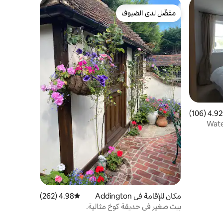
مفضّل لدى الضيوف
مفضّل لدى الضيوف
4.92 (106)
 التقييم 4.92 من 5، 106 مراجعات
Wate
مكان للإقامة في Addington
4.98 (262)
متوسط التقييم 4.98 من 5، 262 مراجعات
بيت صغير في حديقة كوخ مثالية.