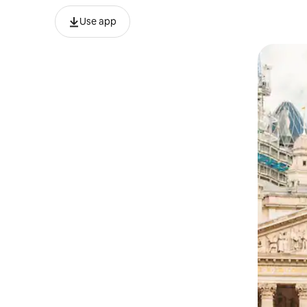
Use app