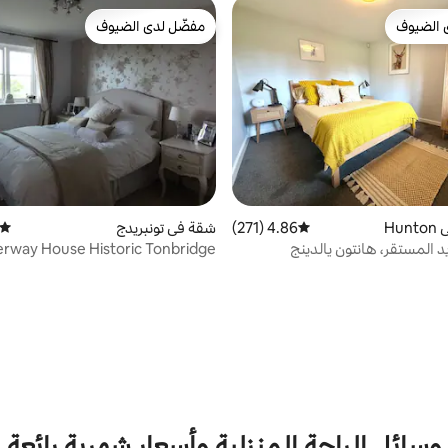
 الضيوف
مفضّل لدى الضيوف
 الضيوف
مفضّل لدى الضيوف
Hu
4.86 (271)
متوسط التقييم 4.86 من 5، 271 مراجعات
شقة في تونبريدج
متوسط
د المستقر، هانتون يالدينج
rway House Historic Tonbridge
وسائل الراحة المنزلية وأسعار شهرية رائعة