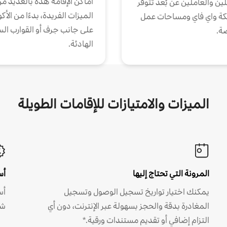
أماكن الإقامة هذه بالعديد م
ين والعاملين عن بُعد تتوفر
الميزات الفريدة، بدءًا من الأك
كة واي فاي ومساحات عمل
على جانب جرف أو القوارب الس
ة.
الهادئة.
الميزات والامتيازات للإقامات الطويلة
المرونة التي تحتاج إليها
أس
يمكنك اختيار تواريخ تسجيل الوصول وتسجيل
أس
المغادرة بدقة والحجز بسهولة عبر الإنترنت، دون أي
شه
التزام إضافي أو تقديم مستندات ورقية.*