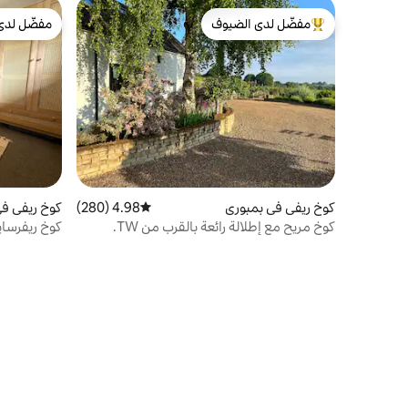
مفضّل لدى الضيوف
مفضّل لدى
من أبرز البيوت المفضّلة لدى الضيوف
مفضّل لدى
كوخ ريفي في بمبوري
4.98 (280)
متوسط التقييم 4.98 من 5، 280 مراجعات
كوخ ريفي في nton
كوخ مريح مع إطلالة رائعة بالقرب من TW.
كوخ ريفرساي
ميدستون