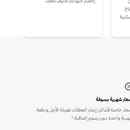
ن
إحضار حيوانك الأليف معك.
واخ
كنية
عار شهرية بسيطة
عار خاصة لأماكن إيجار العطلات طويلة الأجل ودفعة
رية واحدة دون رسوم إضافية.*