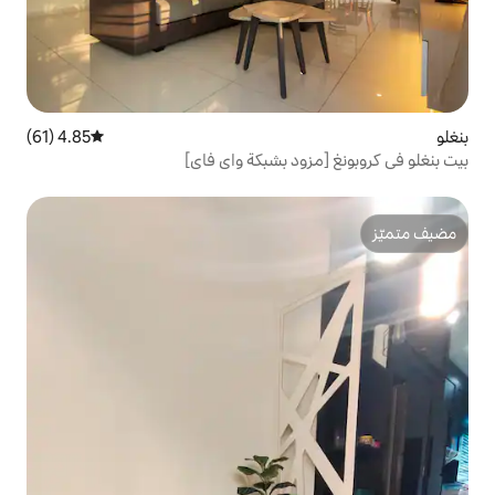
4.85 (61)
متوسط التقييم 4.85 من 5، 61 مراجعات
د بشبكة واي فاي]