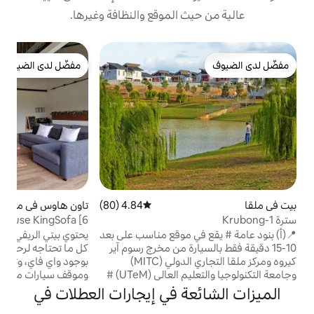
 الموقع والنظافة وغيرها.
ب
مفضّل لدى الضيوف
مفضّل لدى الضيوف
ش
ن
و
ر
د
م
م
4.84 (80)
متوسط التقييم 4.84 من 5، 80 مراجعات
تاون هاوس في ملقا
4.94 (272)
متوسط التقييم 4.94 من 5، 272 مراجعات
أ
Rustic Cozy Townhouse KingSofa [6
م
Mins Jonkerwalk]
 موقع مناسب على بعد
يحتوي بيتي الريفي المكون من 3 غرف نوم على
ارة من مخرج رسوم آير
كل ما تحتاجه لرحلتك إلى ملقا. تتميز الوحدة
كيروه ومركز ملقا التجاري الدولي (MITC)
بوجود واي فاي، وتسجيل الوصول الذاتي،
وجامعة التكنولوجيا والتعليم العالي (UTeM) #
وموقف سيارات مجاني. أثناء إقامتك، يمكنك
 مما يوفر سهولة
أيضًا الاستمتاع باستخدام حمام خاص مريح
ة في إيجارات العطلات في
السياحي الرئيسية،
وغرفة معيشة. مسافة سير بسيطة إلى: - ممشى