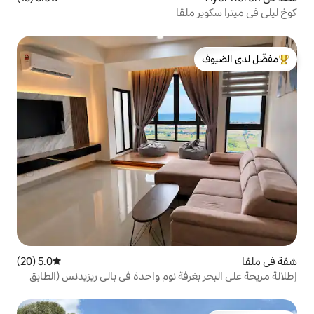
لقا
لدى الضيوف
5.0 (20)
متوسط التقييم 5.0 من 5، 20 مراجعات
رفة نوم واحدة في بالي ريزيدنس (الطابق