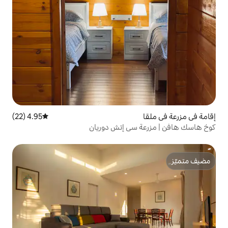
4.95 (22)
متوسط التقييم 4.95 من 5، 22 مراجعات
سي إتش دوريان