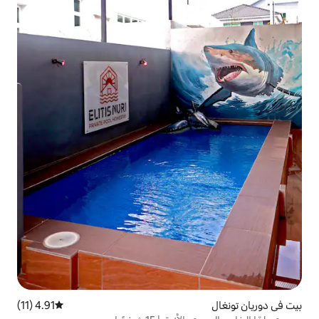
4.91 (11)
متوسط التقييم 4.91 من 5، 11 مراجعات