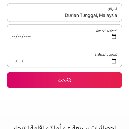
ل باستخدام السهمين لأعلى ولأسفل أو استكشف عن طريق اللمس أو السحب.
بحث
 عن أماكن إقامة للإيجار