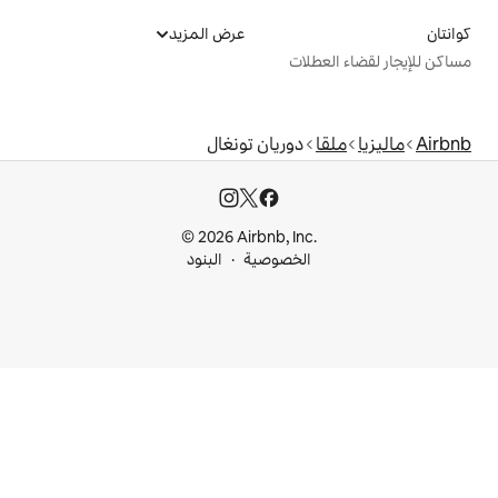
عرض المزيد
ت
وريان تونغال
© 2026 Airbnb, I
خصوصية
البنود