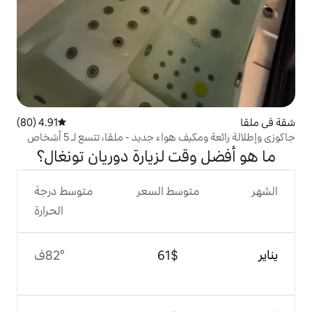
4.91 (80)
متوسط التقييم 4.91 من 5، 80 مراجعات
اء جديد - ملقا، تتسع لـ 5 أشخاص
ت لزيارة دوريان تونغال؟
وسط السعر
متوسط درجة
الحرارة
$‏61
82°ف