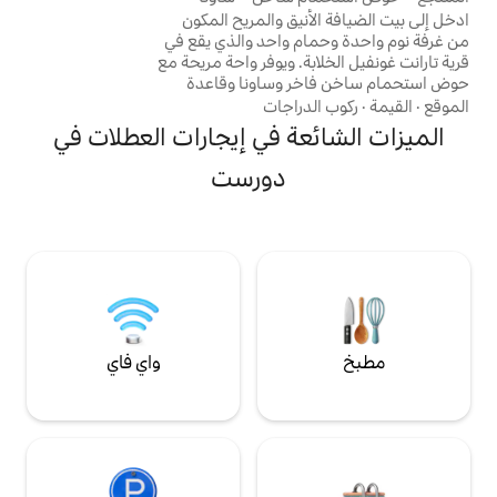
الشتاء. يؤدي المطبخ المفتوح إلى غرفة معيشة
يق والمريح المكون
مريحة حيث يمكنك الاستمتاع بالترفيه عبر
 واحد والذي يقع في
تلفزيون سكاي جلاس من خلال شبكة واي فاي
. ويوفر واحة مريحة مع
فائقة السرعة.
 وساونا وقاعدة
الطبيعية والمعالم
راجات
التاريخية في مقاطعة دورست. سوف يلبي
ة في إيجارات العطلات في
ميزات الغنية كل
م✔ مريحة بسرير مزدوج
دورست
مساحة معيشة✔ مشرقة ✔ Kitchenette
Amenities ✔ Gar ✔ حوض استحمام ✔
ي واي فاي✔ عالي
السرعة موقف سيارات✔ مجّاني انظر المزيد
واي فاي