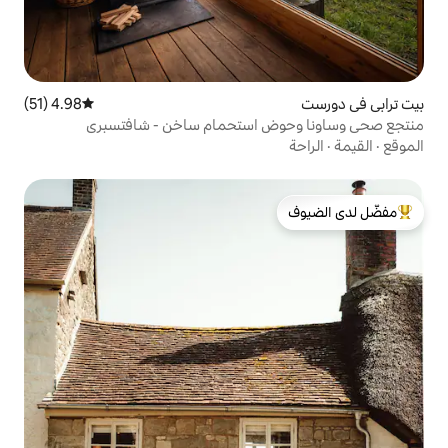
4.98 (51)
متوسط التقييم 4.98 من 5، 51 مراجعات
 استحمام ساخن - شافتسبري
لدى الضيوف