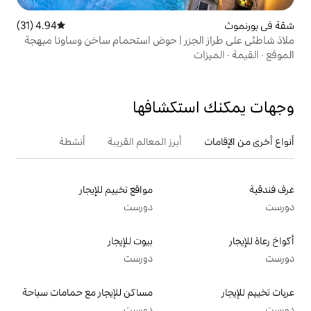
4.94 (31)
متوسط التقييم 4.94 من 5، 31 مراجعات
زر | حوض استحمام ساخن وساونا مبهجة
تكشافها
أبرز المعالم القريبة
أنشطة
مواقع تخييم للإيجار
دورست
بيوت للإيجار
دورست
مساكن للإيجار مع حمامات سباحة
دورست