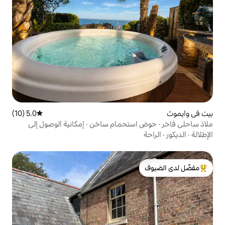
5.0 (10)
متوسط التقييم 5.0 من 5، 10 مراجعات
ستحمام ساخن · إمكانية الوصول إلى
لدى الضيوف