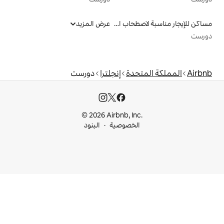
مساكن للإيجار مناسبة لاصطحاب الحيوانات الأليفة
عرض المزيد
دة
إنجلترا
دورست
© 2026 Airbnb, I
خصوصية
البنود