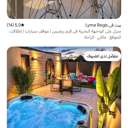
5.0 (14)
متوسط التقييم 5.0 من 5، 14 مراجعات
في لايم ريجيس | موقف سيارات | إطلالات