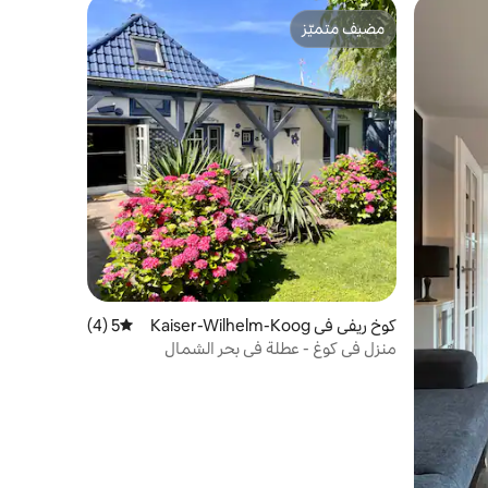
مضيف متميّز
مضيف متميّز
كوخ ريفي في Kaiser-Wilhelm-Koog
5 (4)
متوسط التقييم 5 من 5، 4 مراجعات
منزل في كوغ - عطلة في بحر الشمال