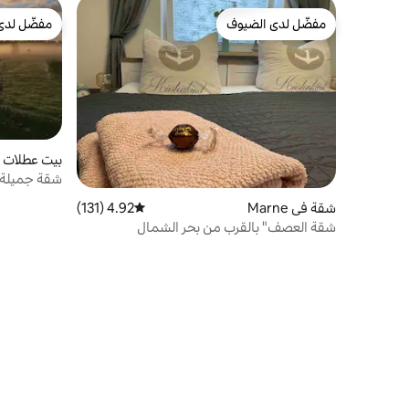
مفضّل لدى الضيوف
مفضّل لدى
مفضّل لدى الضيوف
مفضّل لدى
بيت عطلات في holz
شقة جميلة 
شقة في Marne
4.92 (131)
متوسط التقييم 4.92 من 5، 131 مراجعات
شقة العصف" بالقرب من بحر الشمال