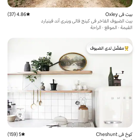
4.86 (37)
متوسط التقييم 4.86 من 5، 37 مراجعات
 فالي وينري آند فينيارد
لدى الضيوف
5 (159)
متوسط التقييم 5 من 5، 159 مراجعات