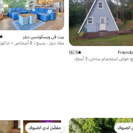
بيت في ويسكونسن ديلز
متوس
ملاذ ديلز - يتسع لـ 8 أشخاص +
مائي
5 (6)
متوسط التقييم 5 من 5، 6 مراجعات
كوخ مريح مع حوض استحمام ساخن، 3 أسرّة،
ارات
 الضيوف
مفضّل لدى الضيوف
 الضيوف
مفضّل لدى الضيوف