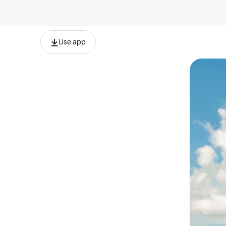
Use app