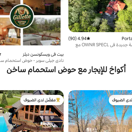
4.94 (90)
متوسط التقييم 4.94 من 5، 90 مراجعات
* عطلة خاصة جديدة في OWNR SPECL مع
وض استحمام ساخن
بيت في ويسكونسن ديلز
مت
نادي جيلي سوبر - حوض استحمام سا
مدفأة خارجية -
أكواخ للإيجار مع حوض استحمام ساخن
دى الضيوف
مفضّل لدى الضيوف
بيوت المفضّلة لدى الضيوف
من أبرز البيوت المفضّلة لدى الضيوف