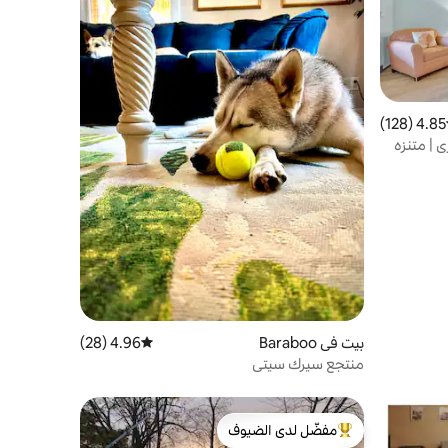
4.85 (128)
ط التقييم 4.85 من 5، 128 مراجعات
 جاكوزي | متنزه
بيت في Baraboo
4.96 (28)
متوسط التقييم 4.96 من 5، 28 مراجعات
منتجع سيرك سيتي
مفضّل لدى الضيوف
من أبرز البيوت المفضّلة لدى الضيوف