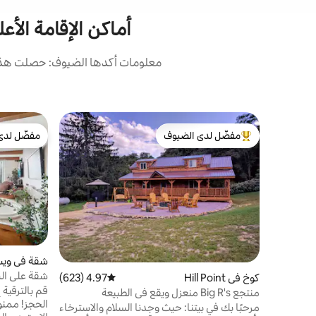
أماكن الإقامة الأ
معلومات أكدها الضيوف: حصلت هذه 
مفضّل لدى الضيوف
مفضّل لدى
من أبرز البيوت المفضّلة لدى الضيوف
مفضّل لدى
شقة في ويس
شقة على الش
كوخ في Hill Point
4.97 (623)
متوسط التقييم 4.97 من 5، 623 مراجعات
قم بالترقية 
منتجع Big R's منعزل ويقع في الطبيعة
مرحبًا بك في بيتنا: حيث وجدنا السلام والاسترخاء