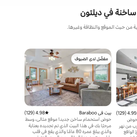
 ساخنة في ديلتون
من حيث الموقع والنظافة وغيرها.
كوخ في Baraboo
مفضّل لدى الضيوف
مفضّل 
مفضّل لدى الضيوف
من أبرز ا
مريحة | خا
يقع هذا البي
بغرفتي نو
تتميزان بو
المريحة بو
بينما يفتح 
الطه
بيت في Baraboo
4.98 (129)
متوسط التقييم 4.98 من 5، 129 مراجعات
4.95 (129)
ط التقييم 4.95 من 5، 129 مراجعات
الاستحمام 
حوض استحمام ساخن جديد! موقع مثالي، وسط
 حوض
تبادل القص
مدينة بارابو
جولف
مرحبًا بك في هذا البيت الذي تم تجديده بعناية
رب من نهر
الشمس من 
والذي يبلغ عمره 80 عامًا والذي يقع في قلب
الواقع
الطبيعة.