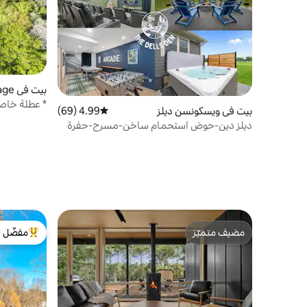
بيت في Portage
بيت في ويسكونسن ديلز
4.99 (69)
متوسط التقييم 4.99 من 5، 69 مراجعات
ساونا + ح
ديلز دين-حوض استحمام ساخن-مسرح-حفرة
نار-غرفة ألعاب!
مضيف متميّز
مفضّل ل
مضيف متميّز
من أبرز ال