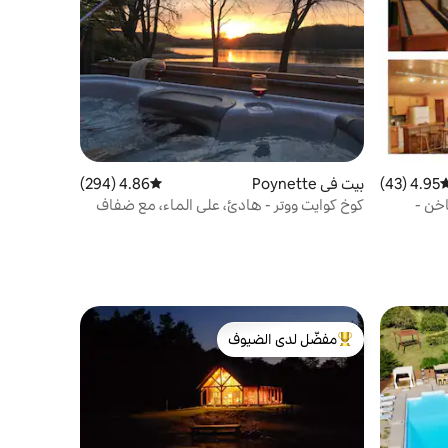
4.95 (43)
وسط التقييم 4.95 من 5، 43 مراجعات
بيت في Poynette
4.86 (294)
متوسط التقييم 4.86 من 5، 294 مراجعات
خن -
كوخ كوايت ووتر - هادئ، على الماء، مع ضفاف
رملية!
مفضّل لدى الضيوف
من أبرز البيوت المفضّلة لدى الضيوف