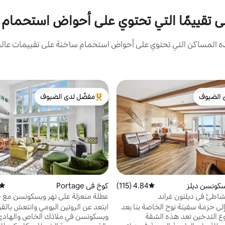
على تقييمًا التي تحتوي على أحواض استحمام
المساكن التي تحتوي على أحواض استحمام ساخنة على تقييمات عالية 
 الضيوف
مفضّل لدى الضيوف
 الضيوف
من أبرز البيوت المفضّلة لدى الضيوف
كونسن ديلز
4.84 (115)
متوسط التقييم 4.84 من 5، 115 مراجعات
كوخ في Portage
متوس
اطئ في ديلتون غراند
عطلة منعزلة على نهر ويسكونسن مع
استحمام ساخن بالقرب من ملعب ال
إلى حزمة سفينة نوح الخاصة بنا بعد
ابتعد عن الروتين اليومي وانتعش بالق
الحجز! ممنوع التدخين تعد هذه الشقة
ويسكونسن في ملاذك الخاص والهادئ 