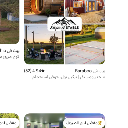
بيت في Friendship
بحيرات، مس
بيت في Baraboo
4.94 (52)
متوسط التقييم 4.94 من 5، 52 مراجعات
منحدر ومستقر | بيكيل بول، حوض استحمام
ساخن، ساونا، أركيد
مفضّل لدى الضيوف
مفضّل لدى
من أبرز البيوت المفضّلة لدى الضيوف
مفضّل لدى