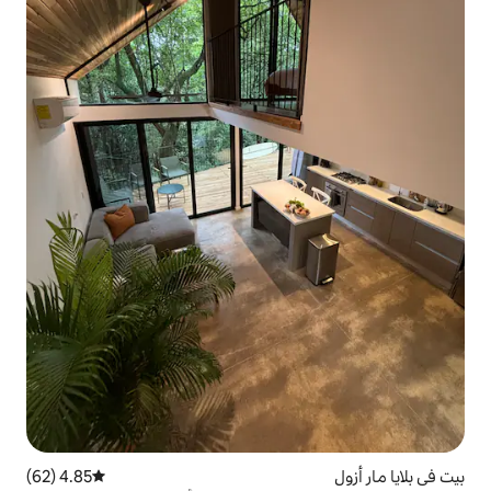
4.85 (62)
متوسط التقييم 4.85 من 5، 62 مراجعات