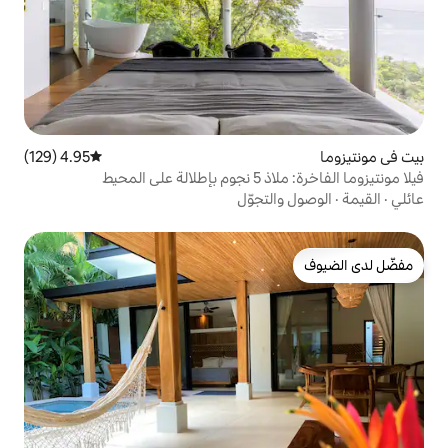
4.95 (129)
متوسط التقييم 4.95 من 5، 129 مراجعات
حيط
تجوّل