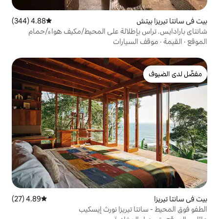
4.88 (344)
متوسط التقييم 4.88 من 5، 344 مراجعات
إطلالة على المحيط/مكيف هواء/حمام
يارات
4.89 (27)
متوسط التقييم 4.89 من 5، 27 مراجعات
تيريزا نورث إيسكيب