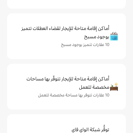
حة للإيجار لقضاء العطلات تتميز
حة للإيجار تتوفّر بها مساحات
ي فاي