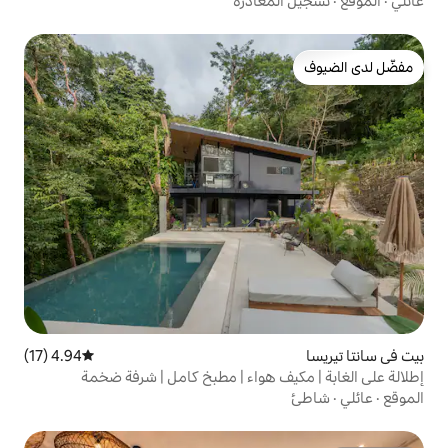
غادرة
4.94 (17)
متوسط التقييم 4.94 من 5، 17 مراجعات
 هواء | مطبخ كامل | شرفة ضخمة