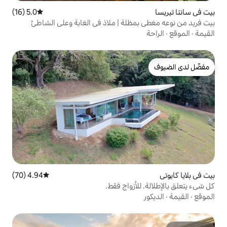
5.0 (16)
متوسط التقييم 5.0 من 5، 16 مراجعات
ظلة | ملاذ في الغابة وعلى الشاطئ
4.94 (70)
متوسط التقييم 4.94 من 5، 70 مراجعات
أزواج فقط.