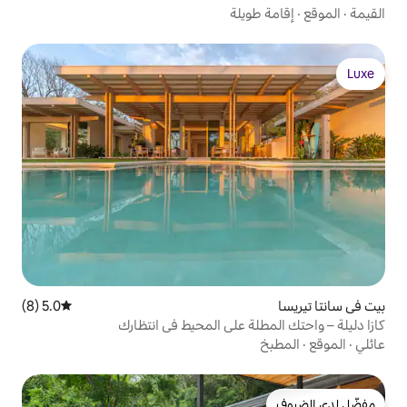
لة
5.0 (8)
متوسط التقييم 5.0 من 5، 8 مراجعات
 على المحيط في انتظارك