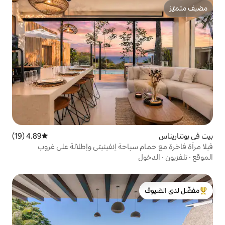
4.89 (19)
متوسط التقييم 4.89 من 5، 19 مراجعات
سباحة إنفينيتي وإطلالة على غروب
لدى الضيوف