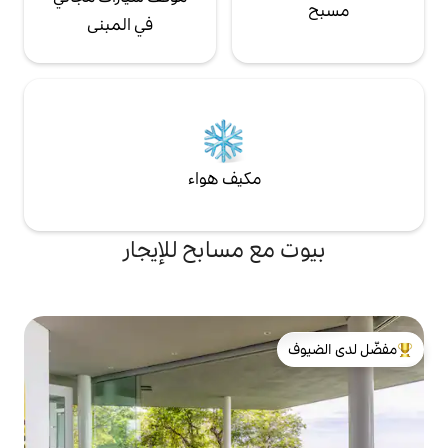
في المبنى
مكيف هواء
ع مسابح للإيجار
لدى الضيوف