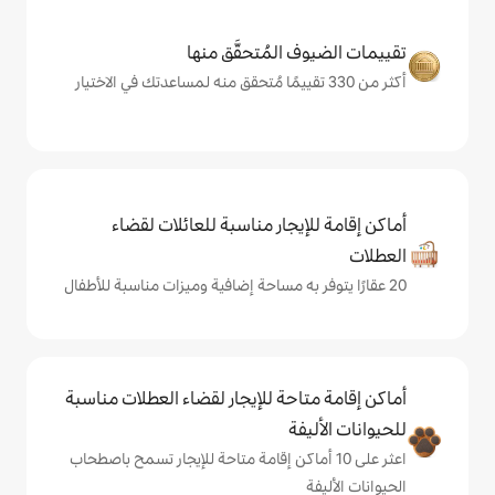
المُتحقَّق منها
يجار مناسبة للعائلات لقضاء
حة للإيجار لقضاء العطلات مناسبة
ة
ى 10 أماكن إقامة متاحة للإيجار تسمح باصطحاب