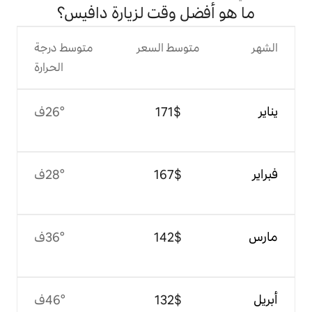
 وقت لزيارة دافيس؟
وسط السعر
متوسط درجة
الحرارة
$‏171
26°ف
$‏167
28°ف
$‏142
36°ف
$‏132
46°ف