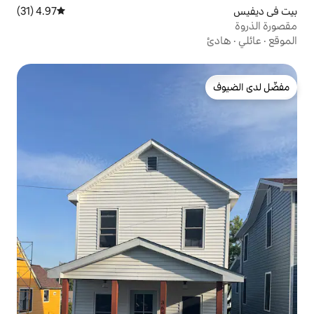
4.97 (31)
متوسط التقييم 4.97 من 5، 31 مراجعات