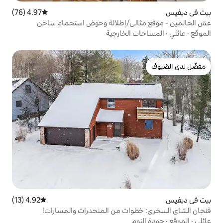
4.97 (76)
متوسط التقييم 4.97 من 5، 76 مراجعات
لي/إطلالة وحوض استحمام ساخن
الخارجية
4.92 (13)
متوسط التقييم 4.92 من 5، 13 مراجعات
وات من المنحدرات والمسارات!
م