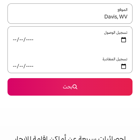
ل باستخدام السهمين لأعلى ولأسفل أو استكشف عن طريق اللمس أو السحب.
بحث
 عن أماكن إقامة للإيجار