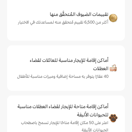
المُتحقَّق منها
يجار مناسبة للعائلات لقضاء
حة للإيجار لقضاء العطلات مناسبة
ة
ى 50 مكان إقامة متاحًا للإيجار تسمح باصطحاب