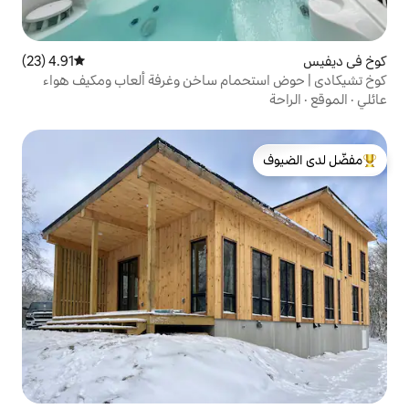
4.91 (23)
متوسط التقييم 4.91 من 5، 23 مراجعات
مام ساخن وغرفة ألعاب ومكيف هواء
لدى الضيوف