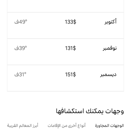
$‏133
49°ف
$‏131
39°ف
$‏151
31°ف
تكشافها
ع أخرى من الإقامات
أبرز المعالم القريبة