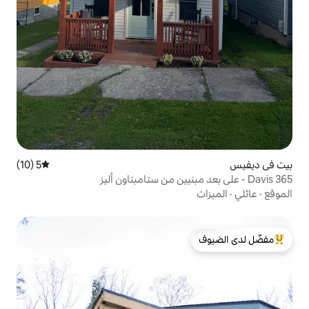
5 (10)
متوسط التقييم 5 من 5، 10 مراجعات
لدى الضيوف