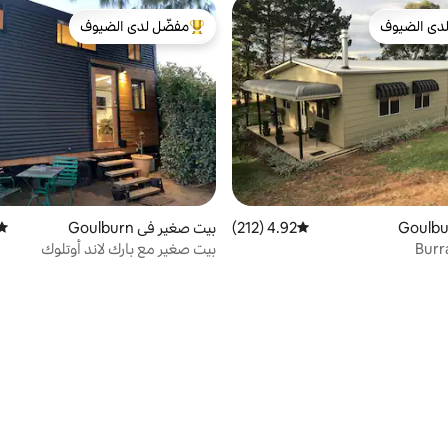
دى الضيوف
مفضّل لدى الضيوف
بيوت المفضّلة لدى الضيوف
من أبرز البيوت المفضّلة لدى الضيوف
4.92 (212)
متوسط التقييم 4.92 من 5، 212 مراجعات
بيت صغير في Goulburn
متوس
Burr
بيت صغير مع بارك لاند أوتلوك