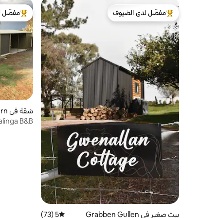
مفضّل لدى الضيوف
مفضّل ل
من أبرز البيوت المفضّلة لدى الضيوف
من أبرز ال
شقة في Goulburn
alinga B&B
بيت صغير في Grabben Gullen
5 (73)
متوسط التقييم 5 من 5، 73 مراجعات