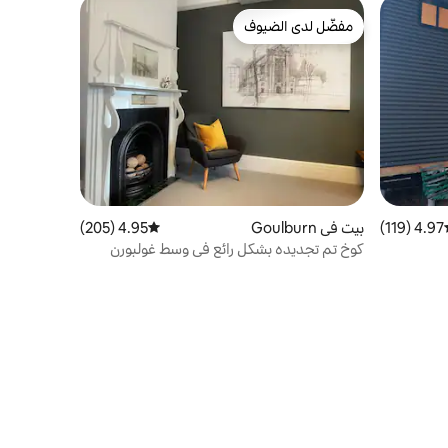
مفضّل لدى الضيوف
مفضّل لدى الضيوف
4.97 (119)
ط التقييم 4.97 من 5، 119 مراجعات
بيت في Goulburn
4.95 (205)
متوسط التقييم 4.95 من 5، 205 مراجعات
كوخ تم تجديده بشكل رائع في وسط غولبورن