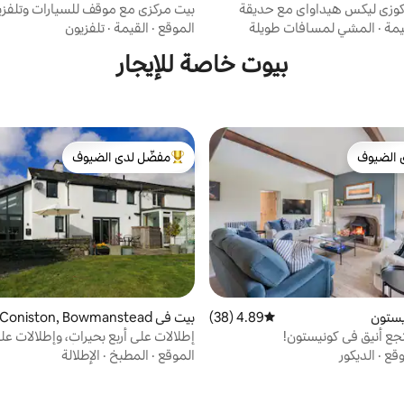
كوزي ليكس هيداواي مع حديقة
بيت مركزي مع موقف للسيارات وتلفز
من LetMeStay
يمة
·
المشي لمسافات طويلة
الموقع
·
القيمة
·
تلفزيون
بيوت خاصة للإيجار
 الضيوف
مفضّل لدى الضيوف
 الضيوف
من أبرز البيوت المفضّلة لدى الضيوف
يستون
4.89 (38)
متوسط التقييم 4.89 من 5، 38 مراجعات
بيت في Coniston, Bowmanstead
تجع أنيق في كونيستون!
إطلالات على أربع بحيرات، وإطلالات عل
كونيستون ووتر، يسع 4 أشخاص
وقع
·
الديكور
الموقع
·
المطبخ
·
الإطلالة