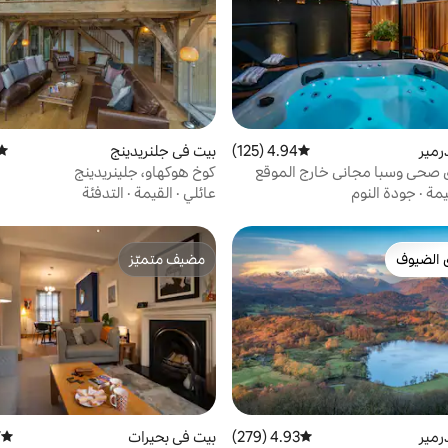
رمير
4.94 (125)
متوسط التقييم 4.94 من 5، 125 مراجعات
بيت في جلنريدينج
متوس
ي صحي وسبا مجاني خارج الموقع
كوخ هوكهاو، جلينريدينج
يمة
·
جودة النوم
عائلي
·
القيمة
·
التدفئة
 الضيوف
مضيف متميّز
 الضيوف
مضيف متميّز
رمير
4.93 (279)
متوسط التقييم 4.93 من 5، 279 مراجعات
بيت في بحيرات
)
متوسط 