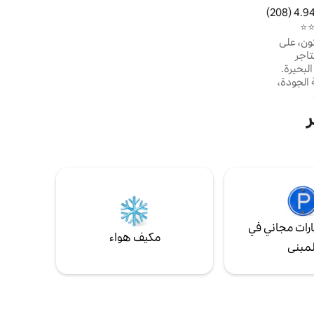
أخرى لاستكشاف المنطقة.
4.94 (208
التقييم 4.94 من 5، 208 مراجعات
️⭐️
ون، على
تاجر
لبحيرة.
 الجودة،
د حرق
عصري
يعية جميلة
ي الفريد
سيارة
ي ذلك.
احد حسن
رات مجاني في
مكيف هواء
لمبنى