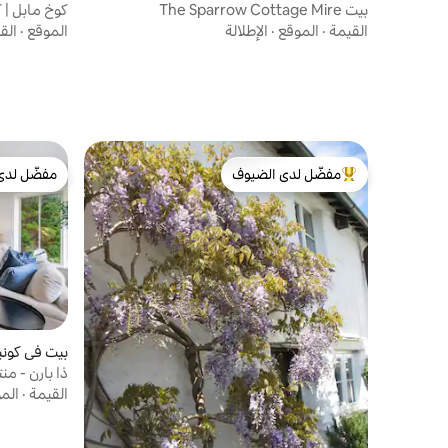
بيت The Sparrow Cottage Mire
كوخ مابل | 
القيمة
·
الموقع
·
الإطلالة
الموقع
·
الق
مفضّل لدى الضيوف
مفضّل لدى
من أبرز البيوت المفضّلة لدى الضيوف
مفضّل لدى
بيت في كون
ذا بارن - من
القيمة
·
الم