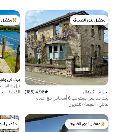
مفضّل لدى الضيوف
مفضّل ل
مفضّل لدى الضيوف
من أبرز ال
بيت في وارت
نزل بالقرب م
بيت في كيندال
4.96 (185)
متوسط التقييم 4.96 من 5، 185 مراجعات
القيمة
·
الم
بيت مدرسي يستوعب 6 أشخاص مع حمام
سباحة وصالة ألعاب رياضية وموقف سيارات
عائلي
·
القيمة
·
تلفزيون
مجاني
مفضّل لدى الضيوف
مفضّل لدى
من أبرز البيوت المفضّلة لدى الضيوف
مفضّل لدى