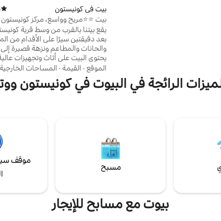
 الاسترخاء مع فيلم أو التوجه إلى
بيت في كونيستون
)
متوسط 
ة لقضاء ليلة ألعاب في المدرسة
بيت ⭐️⭐️مريح وواسع، مركز كونيستون⭐
لاً من ذلك، يمكنك تناول الطعام في
يقع بيتنا بالقرب من وسط قرية كونيست
 أو الاستمتاع بكأس من النبيذ بينما
بعد دقيقتين سيرًا على الأقدام من الم
ظر الريفية.
والحانات والمطاعم ونزهة قصيرة إلى ا
يحتوي البيت على أثاث وتجهيزات عالية
وقد استغرقنا وقتًا في كل شيء، وموق
الموقع
·
القيمة
·
المساحات الخارجية
الخشب، والأسرّة المريحة والمطبخ ال
لميزات الرائجة في البيوت في كونيستون ووتر
المجهز تجهيزًا جيدًا. هناك مناظر طب
في جميع الأنحاء وبعض الزجاج الرصاص
من نوعه من سارة لاس. يمكنك ترك ال
والمشي في كل مكان إذا كنت ترغب ف
منزلنا جيد للأزواج والعائلات وكلب و
السلوك.
موقف سيا
ي
مسبح
ا
بيوت مع مسابح للإيجار