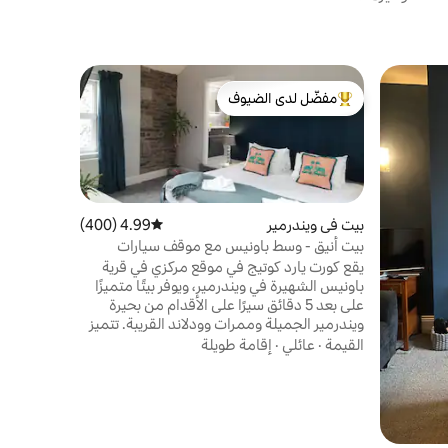
بيت في Cumbria
مفضّل لدى الضيوف
مفضّل 
بيت الغسيل
من أبرز البيوت المفضّلة لدى الضيوف
من أبرز ا
الغربي من 
القاعدة الم
المحيطة وكذ
لكومبريا. ي
الموقع
·
ال
السابع عشر 
بيت في ويندرمير
4.99 (400)
متوسط التقييم 4.99 من 5، 400 مراجعات
ذلك مدفأة
بيت أنيق - وسط باونيس مع موقف سيارات
ويقع في بلد
يقع كورت يارد كوتيج في موقع مركزي في قرية
ويبعد مسافة
باونيس الشهيرة في ويندرمير، ويوفر بيتًا متميزًا
الساحة الج
على بعد 5 دقائق سيرًا على الأقدام من بحيرة
وسائل الراح
ويندرمير الجميلة وممرات وودلاند القريبة. تتميز
باونيس بثقافة مقاهي نابضة بالحياة، ومجموعة
القيمة
·
عائلي
·
إقامة طويلة
واسعة من المطاعم والبارات والمتاجر الصغيرة
المستقلة وسينما آرت ديكو. قم برحلة بالقارب
ذات مناظر خلابة إلى ووترهيد أو أمبلسايد أو
ليكسايد أو استأجر قارب تجديف أو قارب بمحرك
كهربائي. توفر رحلة الحافلة المفتوحة طريقة رائعة