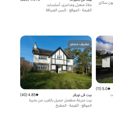
يون سكاي
ملاذ منعزل وشاعري، أمبلسايد
القيمة
·
الموقع
·
حُسن الضيافة
مضيف متميّز
مضيف متميّز
5.0 (11)
متوسط التقييم 5.0 من 5، 11 مراجعات
ى
بيت في تورفر
4.85 (40)
متوسط التقييم 4.85 من 5، 40 مراجعات
بيت مزرعة منفصل جميل بالقرب من بحيرة
كونيستون
الموقع
·
القيمة
·
المطبخ