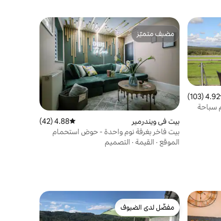
مضيف متميّز
مضيف متميّز
4.92 (103)
ط التقييم 4.92 من 5، 103 مراجعات
 سباحة
بيت في ويندرمير
4.88 (42)
متوسط التقييم 4.88 من 5، 42 مراجعات
بيت فاخر بغرفة نوم واحدة - حوض استحمام
ساخن داخلي وغرفة ألعاب
الموقع
·
القيمة
·
التصميم
مفضّل لدى الضيوف
مفضّل لدى الضيوف