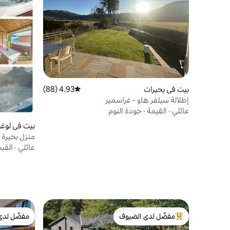
بيت في بحيرات
4.93 (88)
متوسط التقييم 4.93 من 5، 88 مراجعات
إطلالة سيلفر هاو - غراسمير
عائلي
·
القيمة
·
جودة النوم
بيت في لوغ
وساونا ومنتج
عائلي
·
القي
مفضّل لدى الضيوف
مفضّل لدى
من أبرز البيوت المفضّلة لدى الضيوف
مفضّل لدى