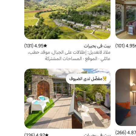
4.95 (101)
ط التقييم 4.95 من 5، 101 مراجعات
بيت في بحيرات
4.95 (131)
متوسط التقييم 4.95 من 5، 131 مراجعات
ملاذ لانغديل: إطلالات على الجبال، موقد حطب،
حانة وباقة
عائلي
·
الموقع
·
المساحات المشتركة
مفضّل لدى الضيوف
من أبرز البيوت المفضّلة لدى الضيوف
4.87 (266
التقييم 4.87 من 5، 266 مراجعات
بيت في بحيرات
4.97 (226)
متوسط التقييم 4.97 من 5، 226 مراجعات