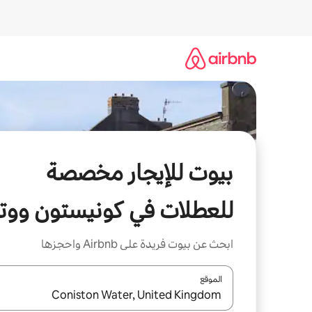
خطى
لى
لمحتوى
بيوت للإيجار مخصصة
للعطلات في كونيستون ووتر
ابحث عن بيوت فريدة على Airbnb واحجزها
الموقع
عند توفر النتائج، انتقل باستخدام السهمين لأعلى ولأسف