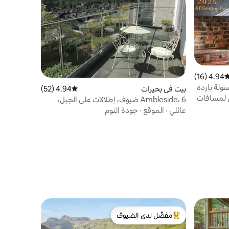
4.94 (16)
وسط التقييم 4.94 من 5، 16 مراجعات
ولة باردة
بيت في بحيرات
4.94 (52)
متوسط التقييم 4.94 من 5، 52 مراجعات
 لمسافات
Ambleside، 6 ضيوف، إطلالات على الجبل،
حيوانات أليفة، حمام سباحة
عائلي
·
الموقع
·
جودة النوم
مفضّل لدى الضيوف
من أبرز البيوت المفضّلة لدى الضيوف