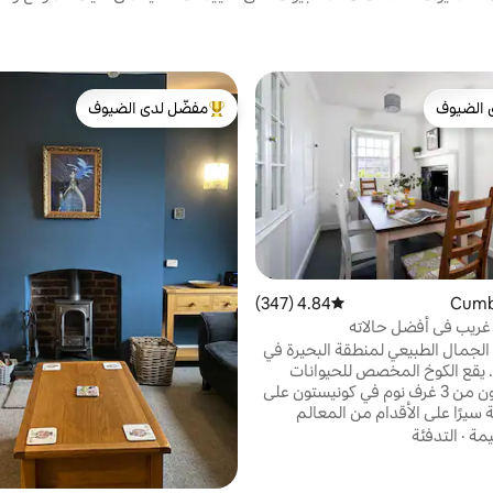
 الضيوف
مفضّل لدى الضيوف
 الضيوف
من أبرز البيوت المفضّلة لدى الضيوف
4.84 (347)
متوسط التقييم 4.84 من 5، 347 مراجعات
غريب في أفضل حالاته
لجمال الطبيعي لمنطقة البحيرة في
 يقع الكوخ المخصص للحيوانات
الأليفة المكون من 3 غرف نوم في كونيستون على
سيرًا على الأقدام من المعالم
حلية والمحلات التجارية ومياه
يمة
·
التدفئة
إنه مزين بشكل جميل، مع مساحة
لاسترخاء بعد يوم من الاستكشاف.