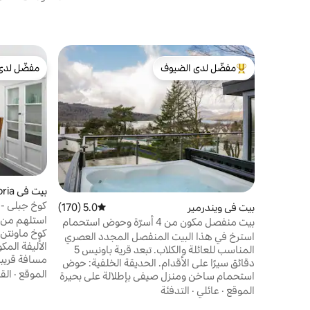
مفضّل لدى الضيوف
مفضّل لدى
من أبرز البيوت المفضّلة لدى الضيوف
مفضّل لدى
بيت في Cumbria
كوخ جبلي - 
بيت في ويندرمير
5.0 (170)
متوسط التقييم 5.0 من 5، 170 مراجعات
استلهم من ا
بيت منفصل مكون من 4 أسرّة وحوض استحمام
كوخ ماونتن.
ساخن وإطلالة على البحيرة - الحيوانات الأليفة
استرخ في هذا البيت المنفصل المجدد العصري
مقبولة
المناسب للعائلة والكلاب. تبعد قرية باونيس 5
مسافة قريبة 
دقائق سيرًا على الأقدام. الحديقة الخلفية: حوض
السياحية الم
الموقع
·
الق
استحمام ساخن ومنزل صيفي بإطلالة على بحيرة
كونيستون. 
ويندرمير. شرفة من الصالة مع شواء ومنطقة
الموقع
·
عائلي
·
التدفئة
للترفيه أو ا
لتناول الطعام في الهواء الطلق. غرفتا نوم في