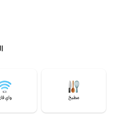
يمكن للضيوف
الطابق العلوي مع أسرّة بحجم كينج وحمامات
جناح الحديق
داخلية خاصة. غرفتا نوم في الطابق السفلي مع
القديمة. بد
أسرّة سوبر كينج يمكن أن تكون مزدوجة عند
الهواء الطلق
الطلب. واحدة مع حمام داخلي والأخرى حمام
تتعجب بالمنا
عبر الردهة مباشرة. الكثير من أماكن وقوف
السيارات الخاصة خارج المنزل.
ا
مطبخ
واي فا