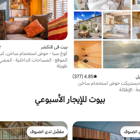
بيت في لانكشر
مت
كوخ سبا - حوض استحمام ساخن، كبس
وساونا
الموقع
·
المساحات الداخلية
·
المشي
طويلة
يل
4.85 (377)
متوسط التقييم 4.85 من 5، 377 مراجعات
منزل بحيرة ديستريكت حوض استحمام ساخن
ع سباحة لـ 12
مة
·
الإطلالة
بيوت للإيجار الأسبوعي
 الضيوف
مفضّل لدى الضيوف
 الضيوف
مفضّل لدى الضيوف