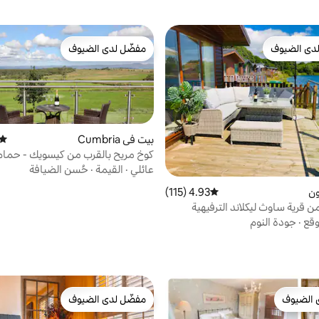
دى الضيوف
مفضّل لدى الضيوف
بيوت المفضّلة لدى الضيوف
مفضّل لدى الضيوف
بيت في Cumbria
متوس
كوخ مريح بالقرب من كيسويك - حمام
وحوض استحمام ساخن وساونا
عائلي
·
القيمة
·
حُسن الضيافة
ون
4.93 (115)
متوسط التقييم 4.93 من 5، 115 مراجعات
ن قرية ساوث ليكلاند الترفيهية
وقع
·
جودة النوم
 الضيوف
مفضّل لدى الضيوف
 الضيوف
مفضّل لدى الضيوف