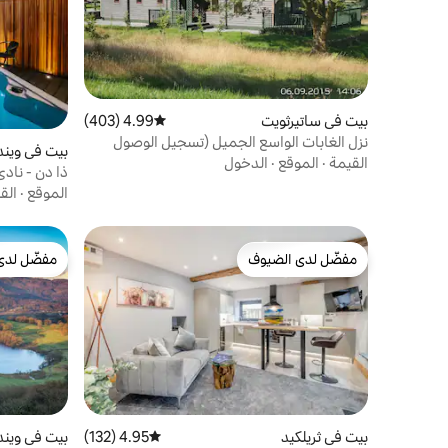
بيت في ساتيرثويت
4.99 (403)
متوسط التقييم 4.99 من 5، 403 مراجعات
نزل الغابات الواسع الجميل (تسجيل الوصول
بيت في ويند
والمغادرة ظهرًا)
القيمة
·
الموقع
·
الدخول
ذا دن - ناد
دقيقتان
الموقع
·
الق
مفضّل لدى الضيوف
مفضّل لدى
مفضّل لدى الضيوف
مفضّل لدى
بيت في ثريلكيد
4.95 (132)
متوسط التقييم 4.95 من 5، 132 مراجعات
بيت في ويند