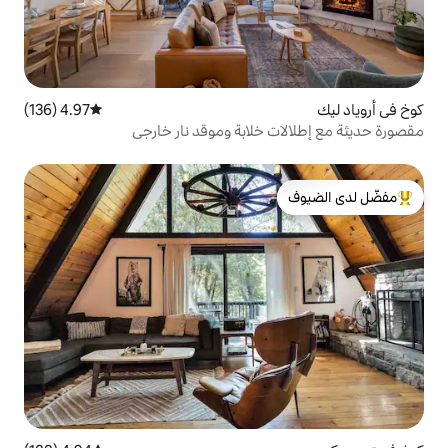
4.97 (136)
متوسط التقييم 4.97 من 5، 136 مراجعات
خلابة وموقد نار خارجي
لدى الضيوف