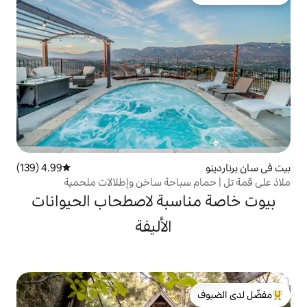
لدى الضيوف
4.99 (139)
متوسط التقييم 4.99 من 5، 139 مراجعات
سباحة ساخن وإطلالات ملحمية
سبة لاصطحاب الحيوانات
الأليفة
لدى الضيوف