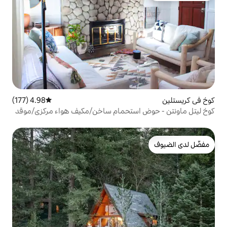
4.98 (177)
متوسط التقييم 4.98 من 5، 177 مراجعات
استحمام ساخن/مكيف هواء مركزي/موقد