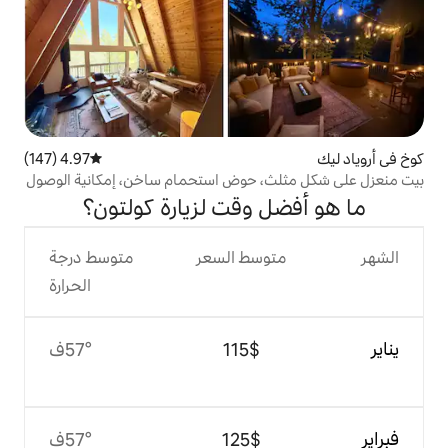
4.97 (147)
متوسط التقييم 4.97 من 5، 147 مراجعات
، حوض استحمام ساخن، إمكانية الوصول
 وقت لزيارة كولتون؟
وسط السعر
متوسط درجة
الحرارة
$‏115
57°ف
$‏125
57°ف