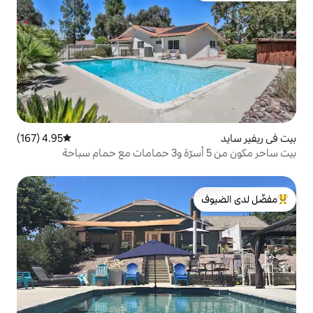
4.95 (167)
متوسط التقييم 4.95 من 5، 167 مراجعات
لدى الضيوف