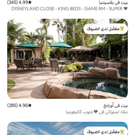
4.99 (345)
متوسط التقييم 4.99 من 5، 345 مراجعات
❤ DISNEYLAND CLOSE - KING BEDS
لدى الضيوف
4.96 (285)
متوسط التقييم 4.96 من 5، 285 مراجعات
ليفورنيا