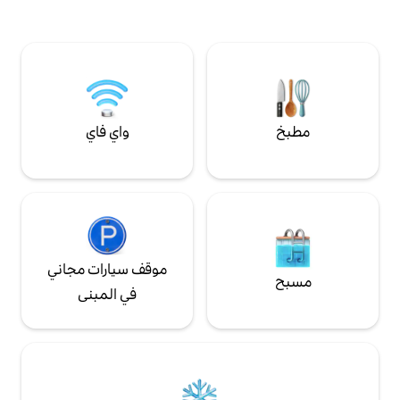
دخول، وموقف سيارات
وأنشطة الطرق الوعرة، والحديقة المائية، والتزلج
قرب من ميشن إن
على الجليد/التزلج، وعلى بعد 15 دقيقة فقط من
رسايد وعرض ناشيونال
بحيرة أروهيد. تعال واستمتع بكوخنا!
لمتحركة. حي سكني
كهربائية من المستوى
واي فاي
موقف سيارات مجاني
في المبنى