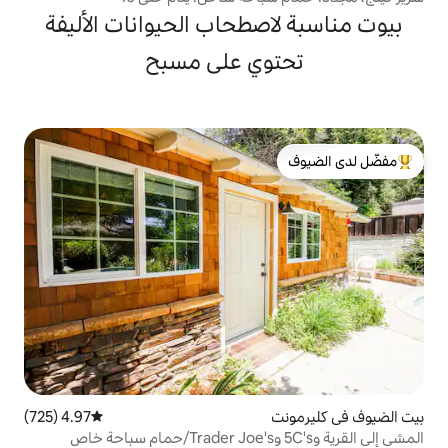
صطحاب الحيوانات الأليفة
وي على مسبح
لدى الضيوف
4.97 (725)
متوسط التقييم 4.97 من 5، 725 مراجعات