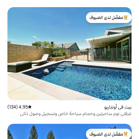
لدى الضيوف
4.95 (134)
متوسط التقييم 4.95 من 5، 134 مراجعات
م سباحة خاص وتسجيل وصول ذاتي
لدى الضيوف