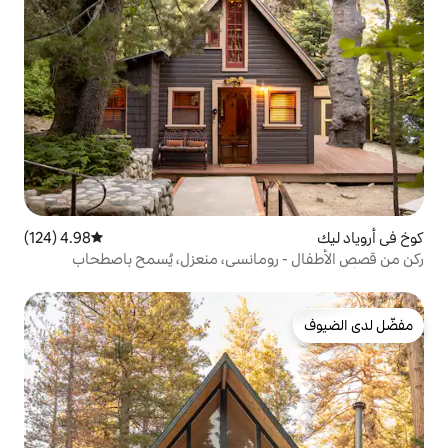
4.98 (124)
متوسط التقييم 4.98 من 5، 124 مراجعات
ومانسي، منعزل، يُسمح باصطحاب