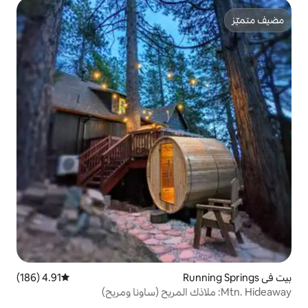
4.91 (186)
متوسط التقييم 4.91 من 5، 186 مراجعات