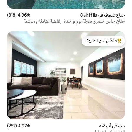
4.96 (318)
متوسط التقييم 4.96 من 5، 318 مراجعات
 واحدة. رفاهية هادئة وممتعة
لدى الضيوف
4.97 (257)
متوسط التقييم 4.97 من 5، 257 مراجعات