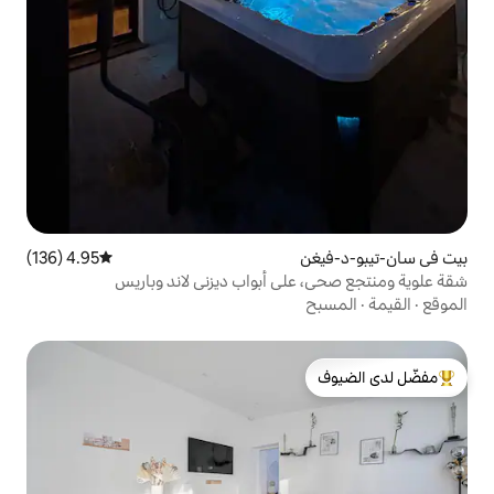
4.95 (136)
متوسط التقييم 4.95 من 5، 136 مراجعات
ى أبواب ديزني لاند وباريس
لدى الضيوف