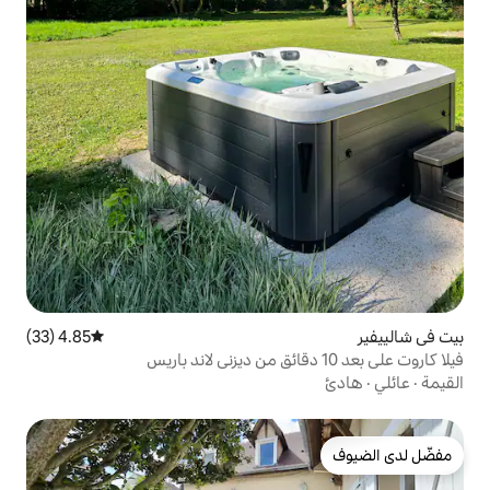
4.85 (33)
متوسط التقييم 4.85 من 5، 33 مراجعات