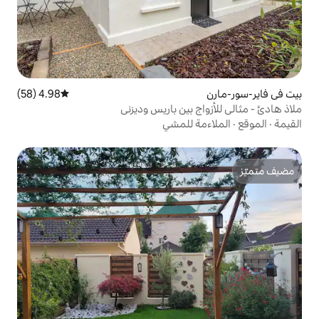
4.98 (58)
متوسط التقييم 4.98 من 5، 58 مراجعات
بين باريس وديزني
 للمشي