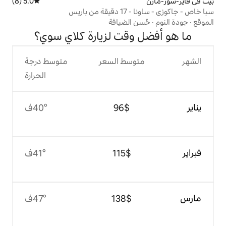
5.0 (8)
متوسط التقييم 5.0 من 5، 8 مراجعات
باريس
 الضيافة
وقت لزيارة كلاي سوي؟
وسط السعر
متوسط درجة
الحرارة
$‏96
40°ف
$‏115
41°ف
$‏138
47°ف