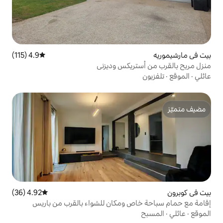
4.9 (115)
متوسط التقييم 4.9 من 5، 115 مراجعات
ريكس وديزني
4.92 (36)
متوسط التقييم 4.92 من 5، 36 مراجعات
 ومكان للشواء بالقرب من باريس