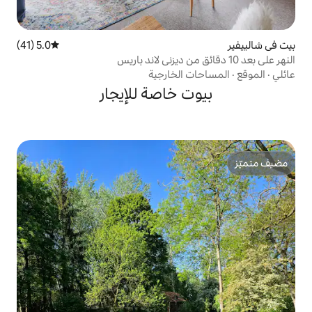
5.0 (41)
متوسط التقييم 5.0 من 5، 41 مراجعات
الخارجية
 خاصة للإيجار