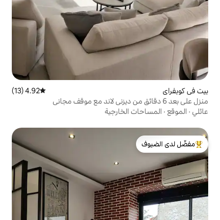
4.92 (13)
متوسط التقييم 4.92 من 5، 13 مراجعات
الخارجية
لدى الضيوف