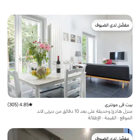
4.85 (305)
متوسط التقييم 4.85 من 5، 305 مراجعات
 لاند