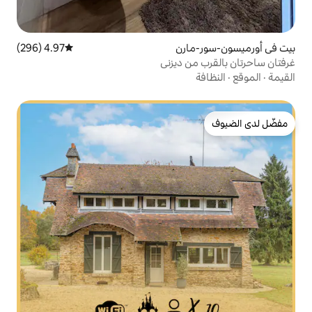
رن
4.97 (296)
متوسط التقييم 4.97 من 5، 296 مراجعات
 ديزني