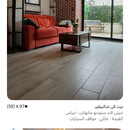
4.97 (59)
متوسط التقييم 4.97 من 5، 59 مراجعات
- تيراس
ارات