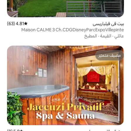
4.81 (63)
متوسط التقييم 4.81 من 5، 63 مراجعات
Maison CALME 3 Ch.CDGDisn