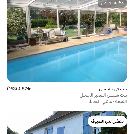
4.87 (163)
متوسط التقييم 4.87 من 5، 163 مراجعات