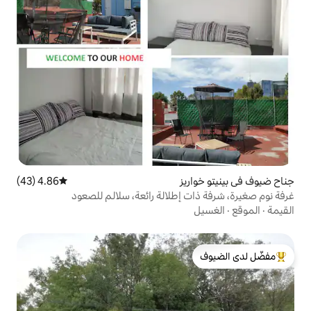
يز
4.86 (43)
متوسط التقييم 4.86 من 5، 43 مراجعات
إطلالة رائعة، سلالم للصعود
لدى الضيوف