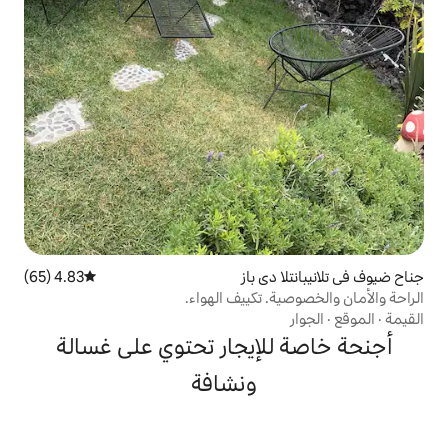
ي باز
4.83 (65)
متوسط التقييم 4.83 من 5، 65 مراجعات
 تكييف الهواء.
إيجار تحتوي على غسالة
ونشافة