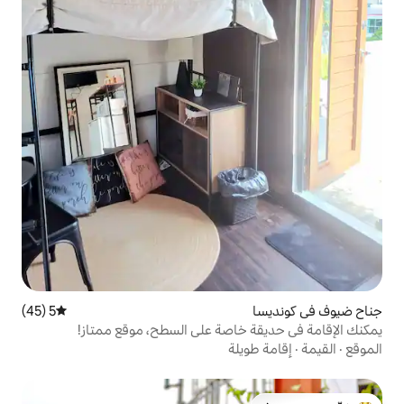
5 (45)
متوسط التقييم 5 من 5، 45 مراجعات
خاصة على السطح، موقع ممتاز!
لة