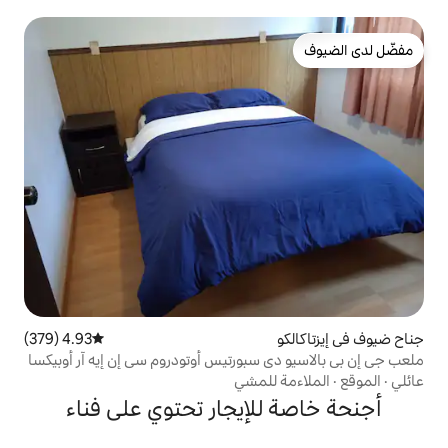
4.93 (379)
متوسط التقييم 4.93 من 5، 379 مراجعات
 سبورتيس أوتودروم سي إن إيه آر أوبيكسا
للمشي
لإيجار تحتوي على فناء