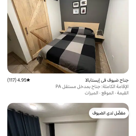
4.95 (117)
متوسط التقييم 4.95 من 5، 117 مراجعات
خل مستقل PA