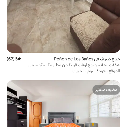
5 (62)
متوسط التقييم 5 من 5، 62 مراجعات
ريبة من مطار مكسيكو سيتي
ات