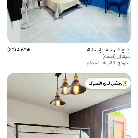
4.69 (89)
متوسط التقييم 4.69 من 5، 89 مراجعات
لدى الضيوف