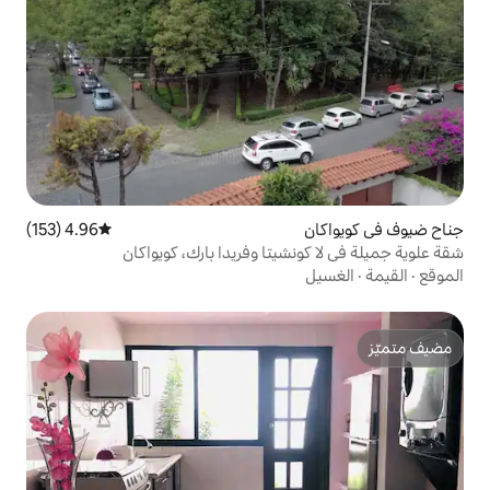
4.96 (153)
متوسط التقييم 4.96 من 5، 153 مراجعات
شيتا وفريدا بارك، كويواكان