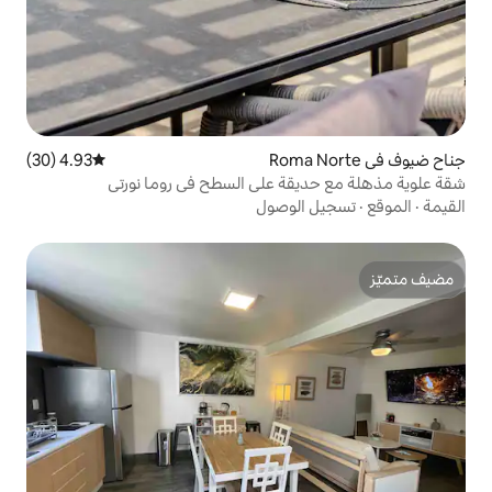
4.93 (30)
متوسط التقييم 4.93 من 5، 30 مراجعات
ة على السطح في روما نورتي
لوصول