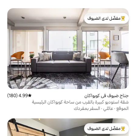
لدى الضيوف
4.99 (180)
متوسط التقييم 4.99 من 5، 180 مراجعات
 من ساحة كويواكان الرئيسية
فردك
لدى الضيوف