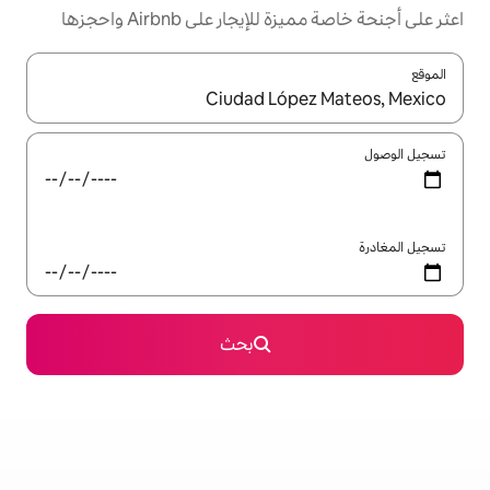
ار على Airbnb واحجزها
ل باستخدام السهمين لأعلى ولأسفل أو استكشف عن طريق اللمس أو السحب.
بحث