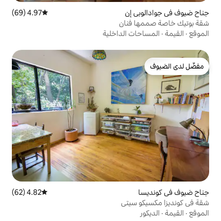
إن
4.97 (69)
متوسط التقييم 4.97 من 5، 69 مراجعات
فنان
 الداخلية
4.82 (62)
متوسط التقييم 4.82 من 5، 62 مراجعات
يتي