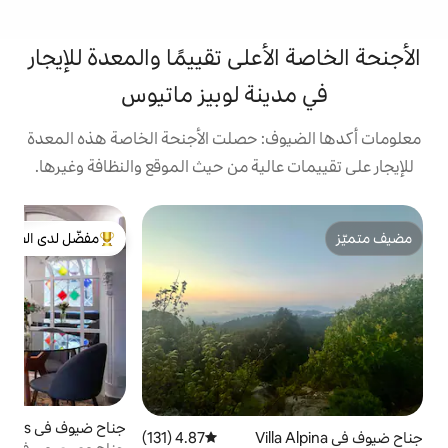
على تقييمًا والمعدة للإيجار
نة لوبيز ماتيوس
: حصلت الأجنحة الخاصة هذه المعدة
الية من حيث الموقع والنظافة وغيرها.
ج
مفضّل لدى الضيوف
ك
من أبرز البيوت المفضّلة لدى الضيوف
س
ا
ص
ع
جناح ضيوف في Anzures
4.96 (187)
متوسط التقييم 4.96 من 5، 187 مراجعات
4.87 (131)
متوسط التقييم 4.87 من 5، 131 مراجعات
ا