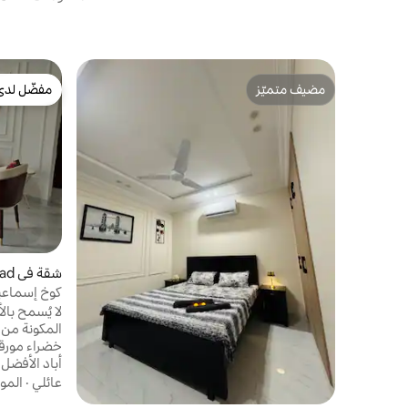
مضيف متميّز
مفضّل لدى
مضيف متميّز
مفضّل لدى
شقة في Faisalabad
/ إطلالة على
خضراء مورقة
أباد الأفضل 
مناطق الجذب
عائلي
·
المو