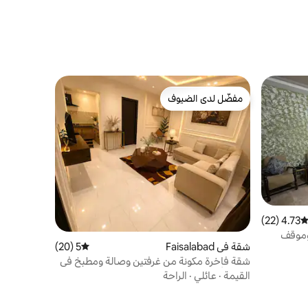
مفضّل لدى الضيوف
مفضّل لدى الضيوف
4.73 (22)
توسط التقييم 4.73 من 5، 22 مراجعات
وموقف
شقة في Faisalabad
5 (20)
متوسط التقييم 5 من 5، 20 مراجعات
شقة فاخرة مكونة من غرفتين وصالة ومطبخ في
فيصل أباد مع تسجيل وصول ذاتي
القيمة
·
عائلي
·
الراحة