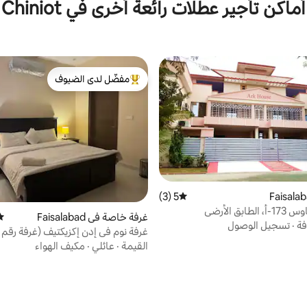
أماكن تأجير عطلات رائعة أخرى في Chiniot
مفضّل لدى الضيوف
من أبرز البيوت المفضّلة لدى الضيوف
5 (3)
متوسط التقييم 5 من 5، 3 مراجعات
ابق الأرضي
غرفة خاصة في Faisalabad
متو
فة
·
تسجيل الوصول
غرفة نوم في إدن إكزيكتيف (غرفة رقم 2)
القيمة
·
عائلي
·
مكيف الهواء