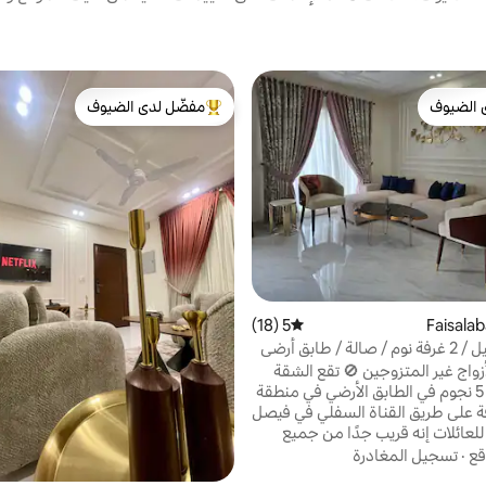
 الضيوف
مفضّل لدى الضيوف
 الضيوف
من أبرز البيوت المفضّلة لدى الضيوف
5 (18)
متوسط التقييم 5 من 5، 18 مراجعات
كوخ إسماعيل / 2 غرفة نوم / صالة / طابق أرضي
 الحديقة
لا يُسمح بالأزواج غير المتزوجين 🚫 تقع الشقة
المكونة من 5 نجوم في الطابق الأرضي في منطقة
 على طريق القناة السفلي في فيصل
للعائلات إنه قريب جدًا من جميع
 مثل كوهينور ودي جراوند وليالبور
قع
·
تسجيل المغادرة
غاليريا. أمن بوابة على مدار 24 ساعة في الطابق