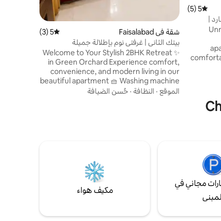
5 (5)
متوسط التقييم 5 من 5، 5 مراجعات
رد |
Unm
شقة في Faisalabad
5 (3)
متوسط التقييم 5 من 5، 3 مراجعات
بيتك الثاني | غرفتي نوم بإطلالة جميلة
apa
✨ Welcome to Your Stylish 2BHK Retreat
comfortab
in Green Orchard Experience comfort,
bu
convenience, and modern living in our
bedroo
beautiful apartment 🧺 Washing machine
speed 
☕ Complimentary tea and coffee 🧹
الموقع
·
النظافة
·
حُسن الضيافة
fully equ
Professionally cleaned before every stay
Located
📍 Prime Location Conveniently located
on Lower Canal Road in Green Orchard,
apa
you'll enjoying Families Business travelers
home
Couples Wedding guests Long-term
priva
stays ❤️ Why Guests Love Staying Here
✔ Peaceful and secure community ✔
Stylish, modern interiors
رات مجاني في
مكيف هواء
لمبنى