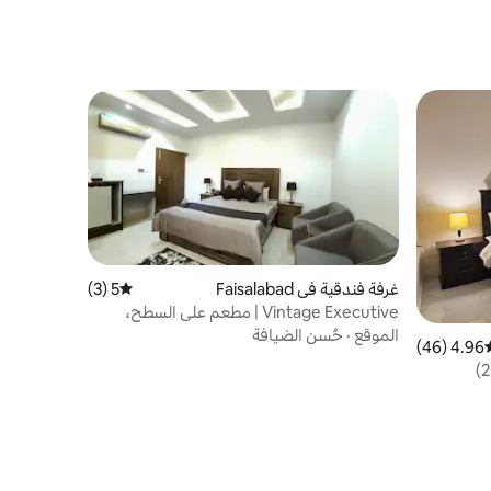
غرفة فندقية في Faisalabad
5 (3)
متوسط التقييم 5 من 5، 3 مراجعات
Vintage Executive | مطعم على السطح،
نيتفليكس |
الموقع
·
حُسن الضيافة
4.96 (46)
سط التقييم 4.96 من 5، 46 مراجعات