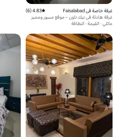
غرفة خاصة في Faisalabad
4.83 (6)
متوسط التقييم 4.83 من 5، 6 مراجعات
غرفة هادئة في تيك تاون – موقع مسور ومميز
عائلي
·
القيمة
·
النظافة