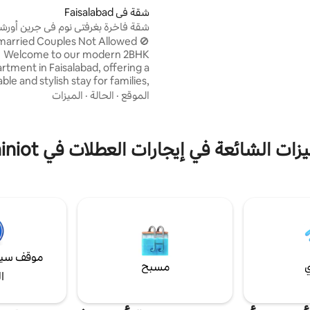
ميع مرافق المعيشة غرفتان
شقة في Faisalabad
حمامات ملحقة مزود الطاقة غير
شقة فاخرة بغرفتي نوم في جرين أورشا
احتياطي مياه ساخنة غرفة معيشة
تسجيل وصول ذاتي
arried Couples Not Allowed 🚫
واحدة مطبخ يعمل بكامل طاقته واي فاي منطقة
Welcome to our modern 2BHK
مع غسالة أوتوماتيكية مرافق
rtment in Faisalabad, offering a
م القريبة
le and stylish stay for families,
siness travelers. Enjoy spacious
الموقع
·
الحالة
·
الميزات
ms, a relaxing living area, high-
WiFi, air conditioning, Smart TV,
ipped kitchen, and free parking.
زات الشائعة في إيجارات العطلات في Chiniot
 in a convenient area with easy
access. Our clean and peaceful
rtment is designed to provide a
-like experience with comfort,
cy, and convenience throughout
your stay.
موقف سيا
ي
مسبح
ا