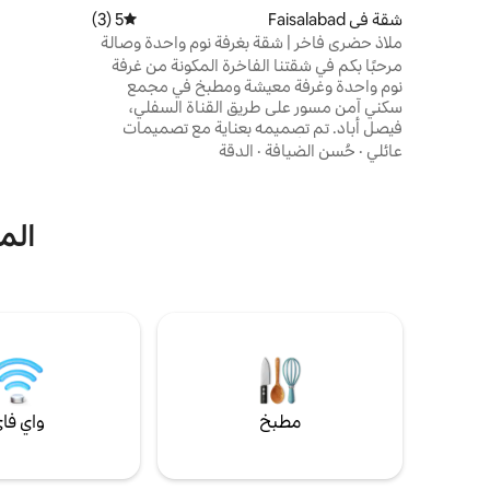
الأرضي مع ج
شقة في Faisalabad
5 (3)
متوسط التقييم 5 من 5، 3 مراجعات
مكيفتان مع 
ملاذ حضري فاخر | شقة بغرفة نوم واحدة وصالة
المنقطعة ال
بالقرب من ليالبور غاليريا
مرحبًا بكم في شقتنا الفاخرة المكونة من غرفة
نوم واحدة وغرفة معيشة ومطبخ في مجمع
غسيل ملابس 
سكني آمن مسور على طريق القناة السفلي،
توصيل الطعا
فيصل أباد. تم تصميمه بعناية مع تصميمات
داخلية عصرية وأثاث فاخر، ويوفر مزيجًا مثاليًا من
عائلي
·
حُسن الضيافة
·
الدقة
الراحة والخصوصية والتيسير. على بعد 5 دقائق
فقط من ليالبور غاليريا و4 دقائق من دي-غراوند،
ستستمتع بسهولة الوصول إلى مراكز التسوق
المي
وتناول الطعام والأعمال. مثالي للعائلات والأزواج
والمسافرين بغرض العمل والإقامات الطويلة، مع
جو هادئ وموقف سيارات مجاني وأمن على مدار
الساعة طوال أيام الأسبوع.
مطبخ
واي فا