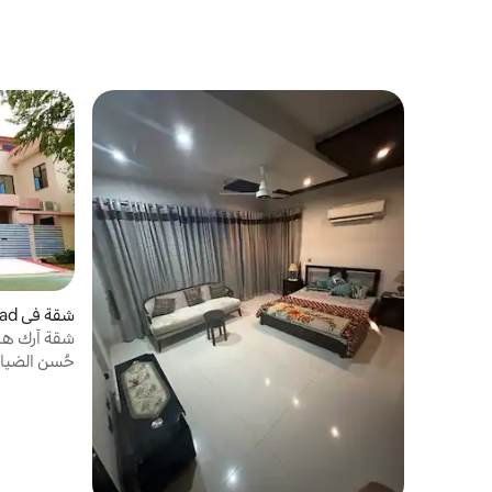
شقة في Faisalabad
شقة آرك هاوس 173-أ، الط
حُسن الضيا