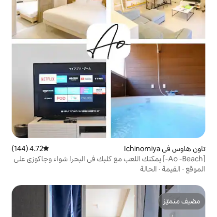
4.72 (144)
متوسط التقييم 4.72 من 5، 144 مراجعات
مكنك اللعب مع كلبك في البحر! شواء وجاكوزي على