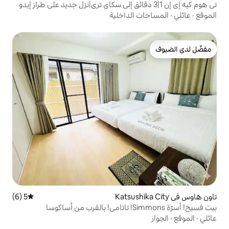
الداخلية
5 (6)
متوسط التقييم 5 من 5، 6 مراجعات