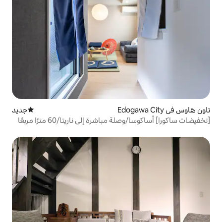
جديد
مكان إقامة جديد
[تخفيضات ساكورا] أساكوسا/وصلة مباشرة إلى ناريتا/60 مترًا مربعًا
على الطراز الياباني/يمكن أن يستوعب 6 أشخاص كحد أقصى/رابط