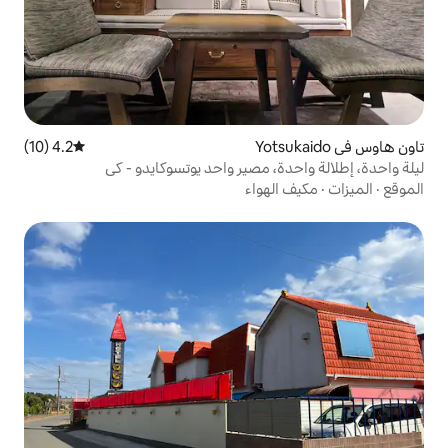
4.2 (10)
متوسط التقييم 4.2 من 5، 10 مراجعات
 مصير واحد يوتسوكايدو - كي
هواء