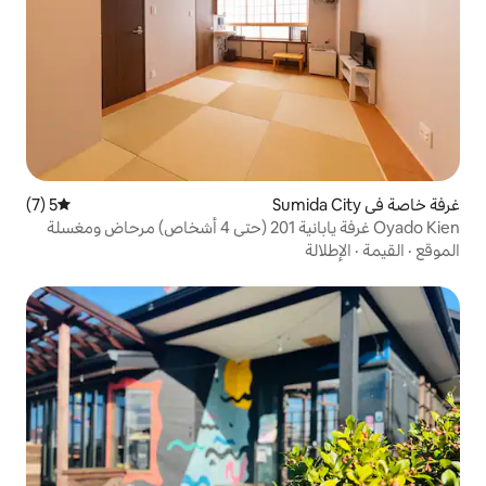
5 (7)
متوسط التقييم 5 من 5، 7 مراجعات
Oyado Kien غرفة يابانية 201 (حتى 4 أشخاص) مرحاض ومغسلة
 دقائق سيرًا على الأقدام من محطة ريوغوكو على خط
يرًا على الأقدام من أساكوسا.