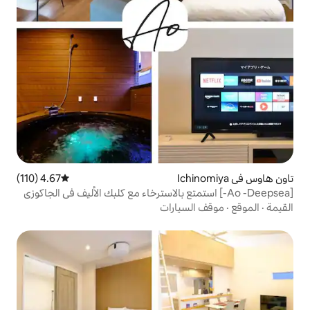
4.67 (110)
متوسط التقييم 4.67 من 5، 110 مراجعات
-] استمتع بالاسترخاء مع كلبك الأليف في الجاكوزي
يارات