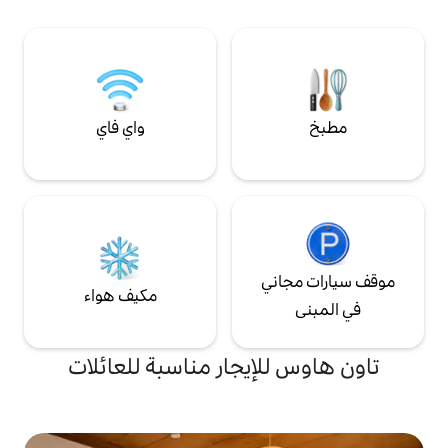
ات. 🚉 الوصول أقرب محطة: محطة
أدناه للحصول على التفاصيل. يرجى سؤالي عما
شينوزاكي على خط توئي شينجوكو (حوالي 15
إذا كانت هناك★ أي أماكن غير مدرجة. بالقرب
قة سيرًا على الأقدام) [الوصول إلى المناطق
من محطة شينكويوا ، يوجد سوبر ماركت كبير
الرئيسية] ・ شينجوكو: حوالي 35 دقيقة ・
يعمل على مدار 24 ساعة ، ومتاجر خالية من
ويا: حوالي 45 دقيقة ・أكيهابارا (محطة
الرسوم ، ومجموعة متنوعة من المطاعم ، وشارع
إيواموتو-تشي): حوالي 30 دقيقة ・ محطة
تسوق كبير (شارع لوميير للتسوق) حيث يمكنك
و: حوالي 30 دقيقة ・ مطار هانيدا: حوالي
الاستمتاع بالتسوق أثناء الاستمتاع بالطعام.
واي فاي
50 دقيقة ・ مطار ناريتا: حوالي 90 دقيقة يوجد
★على بعد 12 دقيقة سيرًا على الأقدام من بيت
صغيرة ومتاجر
الضيوف ، يوجد نبع ساخن طبيعي كبير (حساء
عائلية ويوشينوغيا
قديم). يمكنك أيضًا تجربة نبع ساخن ياباني أصيل
يا ودايسو، حيث
دون الذهاب إلى هاكوني.
يمكنك الاستمتاع بإقامتك. يتدفق نهر إيدو
ًا بالمشي في الصباح
ي
مكيف هواء
إيجار مناسبة للعائلات