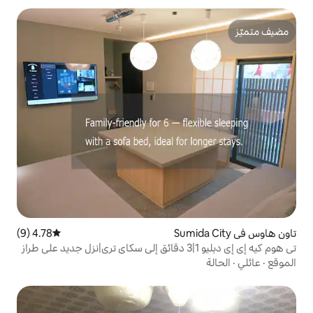
4.78 (9)
متوسط التقييم 4.78 من 5، 9 مراجعات
تي هوم كيه إي إي دبليو 1|3 دقائق إلى سكاي تري|نزل جديد على طراز