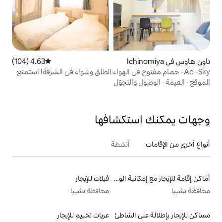
4.63 (104)
متوسط التقييم 4.63 من 5، 104 مراجعات
ح في الهواء الطلق وشواء في الشرفة! استمتع
لتجوّل
تكشافها
أنشطة
أماكن إقامة للإيجار مع إمكانية الوصول إلى الشاطئ
فيلات للإيجار
محافظة تشيبا
الشاطئ
عربات تخييم للإيجار