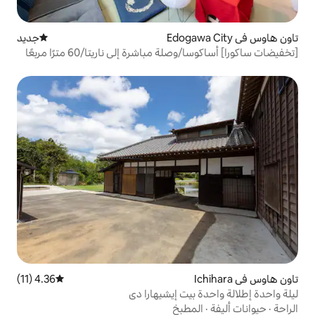
جديد
مكان إقامة جديد
[تخفيضات ساكورا] أساكوسا/وصلة مباشرة إلى ناريتا/60 مترًا مربعًا
 أشخاص/كيه رافين 104
4.36 (11)
متوسط التقييم 4.36 من 5، 11 مراجعات
يت إيشيهارا دي
طبخ