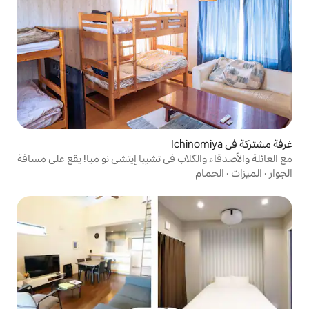
لاب في تشيبا إيتشي نو ميا! يقع على مسافة
رّة بطابقين