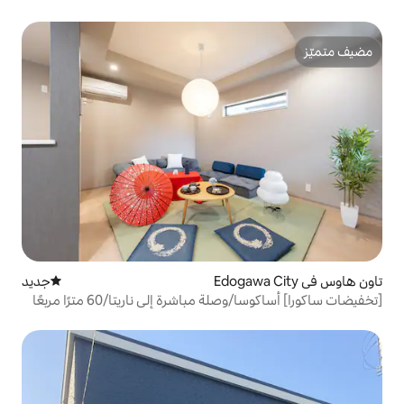
جديد
مكان إقامة جديد
[تخفيضات ساكورا] أساكوسا/وصلة مباشرة إلى ناريتا/60 مترًا مربعًا
شخاص/جيكو رافيني 106