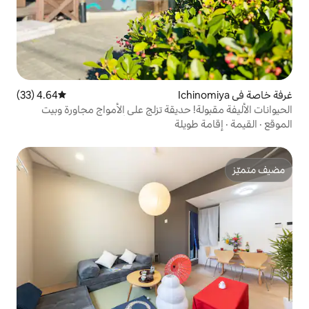
4.64 (33)
متوسط التقييم 4.64 من 5، 33 مراجعات
حديقة تزلج على الأمواج مجاورة وبيت
لة