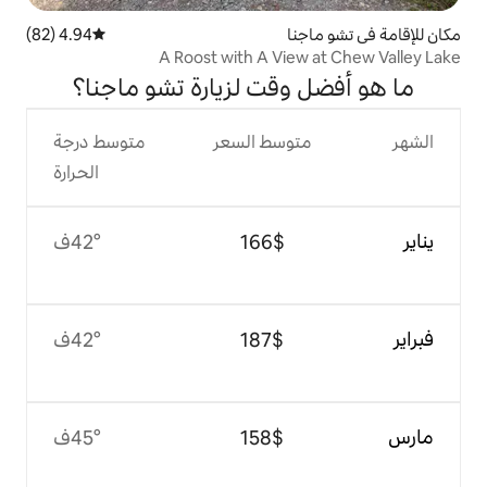
ا
4.94 (82)
متوسط التقييم 4.94 من 5، 82 مراجعات
A Roost with A Vi
قت لزيارة تشو ماجنا؟
وسط السعر
متوسط درجة
الحرارة
$‏166
42°ف
$‏187
42°ف
$‏158
45°ف