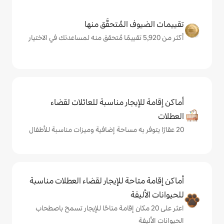
المُتحقَّق منها
يجار مناسبة للعائلات لقضاء
حة للإيجار لقضاء العطلات مناسبة
ة
ى 20 مكان إقامة متاحًا للإيجار تسمح باصطحاب