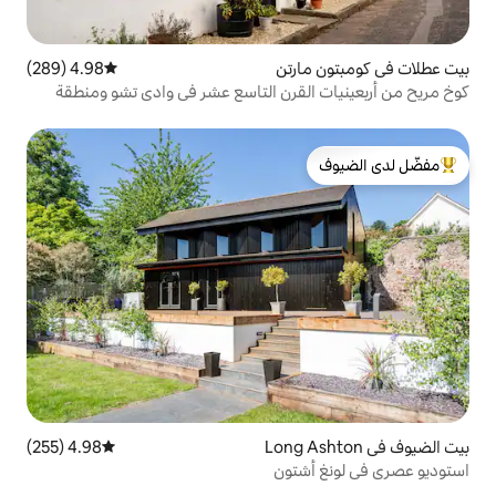
رتن
4.98 (289)
متوسط التقييم 4.98 من 5، 289 مراجعات
قرن التاسع عشر في وادي تشو ومنطقة
عي
لدى الضيوف
4.98 (255)
متوسط التقييم 4.98 من 5، 255 مراجعات
تون