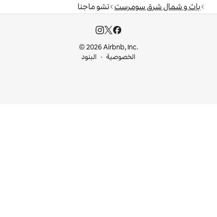
مرست
تشو ماجنا
© 2026 Airbnb, I
خصوصية
البنود