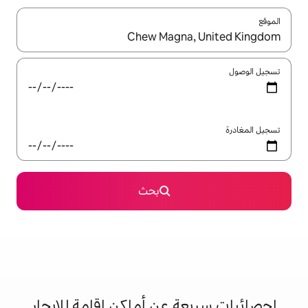
ل باستخدام السهمين لأعلى ولأسفل أو استكشف عن طريق اللمس أو السحب.
بحث
 عن أماكن إقامة للإيجار