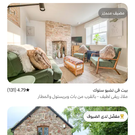
4.79 (131)
متوسط التقييم 4.79 من 5، 131 مراجعات
من باث وبريستول والمطار
لدى الضيوف