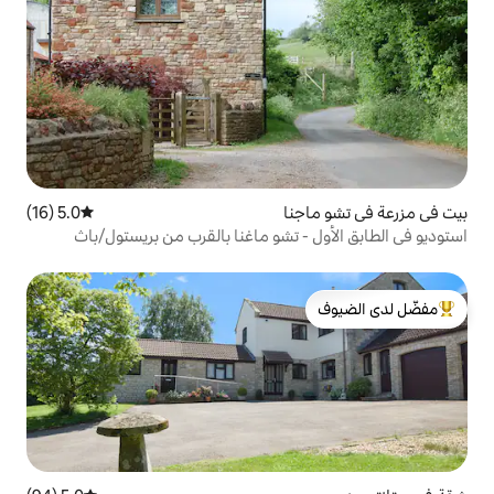
نا
5.0 (16)
متوسط التقييم 5.0 من 5، 16 مراجعات
 تشو ماغنا بالقرب من بريستول/باث
لدى الضيوف