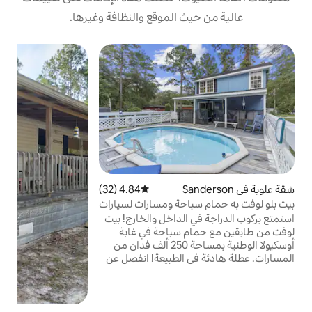
 الموقع والنظافة وغيرها.
بي
ب
ر
ع
و
4.84 (32)
متوسط التقييم 4.84 من 5، 32 مراجعات
احة ومسارات لسيارات
مغادرة بالسيارة
الداخل والخارج! بيت
أ
 سباحة في غابة
—
أوسكيولا الوطنية بمساحة 250 ألف فدان من
ا
 الطبيعة! انفصل عن
قتك! استمتع بنيران
اء الطلق والوصول
كبات المخصصة لجميع
مركبات المخصصة