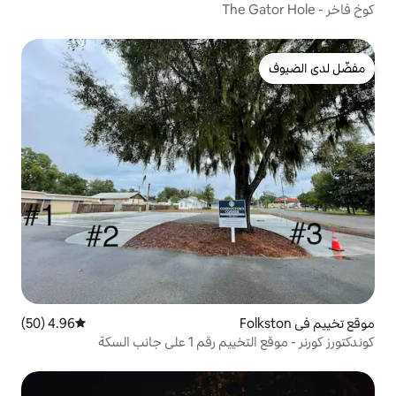
4.96 (50)
متوسط التقييم 4.96 من 5، 50 مراجعات
لى جانب السكة