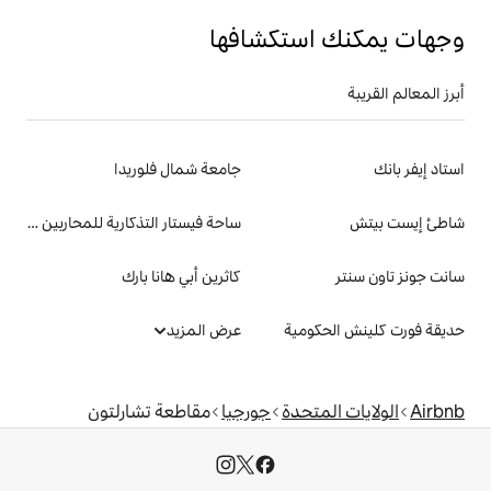
تكشافها
جامعة شمال فلوريدا
ساحة فيستار التذكارية للمحاربين القدامى
كاثرين أبي هانا بارك
ة
عرض المزيد
دة
جورجيا
مقاطعة تشارلتون