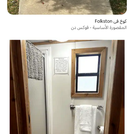
كس دن