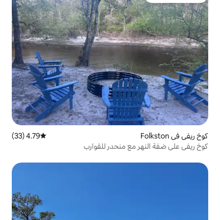
4.79 (33)
متوسط التقييم 4.79 من 5، 33 مراجعات
ع منحدر للقوارب