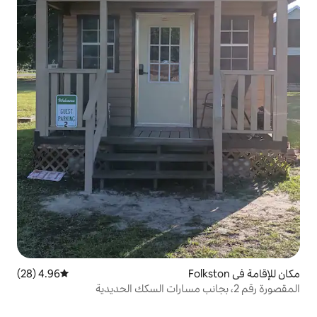
4.96 (28)
متوسط التقييم 4.96 من 5، 28 مراجعات