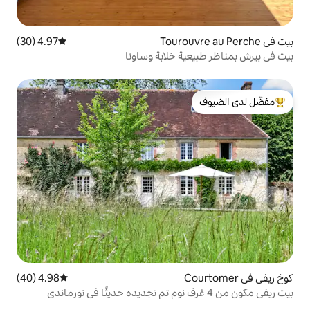
4.97 (30)
متوسط التقييم 4.97 من 5، 30 مراجعات
ة خلابة وساونا
لدى الضيوف
4.98 (40)
متوسط التقييم 4.98 من 5، 40 مراجعات