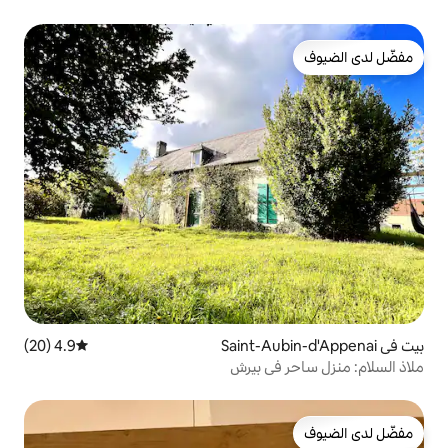
4.9 (20)
متوسط التقييم 4.9 من 5، 20 مراجعات
ي بيرش