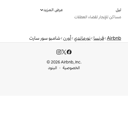
عرض المزيد
ت
ي
أورن
شامبو سور سارث
© 2026 Airbnb, I
خصوصية
البنود