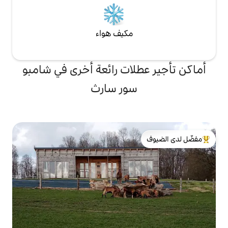
مكيف هواء
لات رائعة أخرى في شامبو
سور سارث
لدى الضيوف