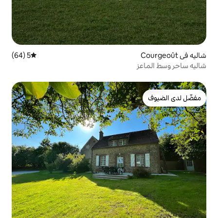
5 (64)
متوسط التقييم 5 من 5، 64 مراجعات