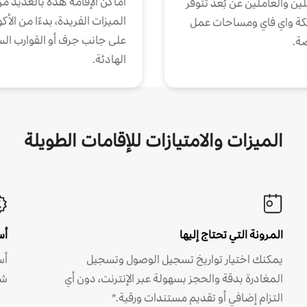
أماكن الإقامة هذه بالعديد م
ين والعاملين عن بُعد تتوفر
الميزات الفريدة، بدءًا من الأك
كة واي فاي ومساحات عمل
على جانب جرف أو القوارب الس
ة.
الهادئة.
الميزات والامتيازات للإقامات الطويلة
المرونة التي تحتاج إليها
أس
يمكنك اختيار تواريخ تسجيل الوصول وتسجيل
أس
المغادرة بدقة والحجز بسهولة عبر الإنترنت، دون أي
شه
التزام إضافي أو تقديم مستندات ورقية.*