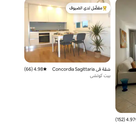
مفضّل لدى الضيوف
من أبرز البيوت المفضّلة لدى الضيوف
شقة في Concordia Sagittaria
4.98 (66)
متوسط التقييم 4.98 من 5، 66 مراجعات
بيت كوتشي
4.97 (152)
ط التقييم 4.97 من 5، 152 مراجعات