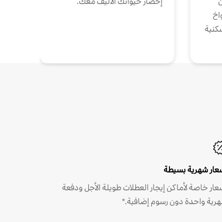
ن
إحضار حيوانك الأليف معك.
واخ
كنية
عار شهرية بسيطة
عار خاصة لأماكن إيجار العطلات طويلة الأجل ودفعة
رية واحدة دون رسوم إضافية.*