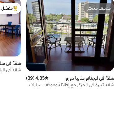
مضيف متميّز
مفضّل ل
مضيف متميّز
من أبرز ال
شقة في سان
شقة في البل
شقة في ليجنانو سابيا دورو
4.85 (39)
متوسط التقييم 4.85 من 5، 39 مراجعات
شقة كبيرة في المركز مع إطلالة وموقف سيارات