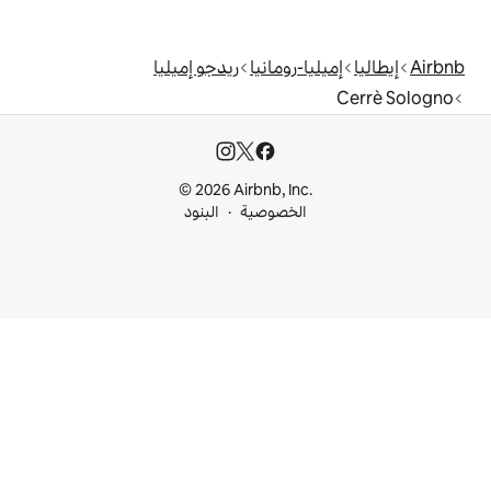
رومانيا
ريدجو إميليا
© 2026 Airbnb, I
خصوصية
البنود