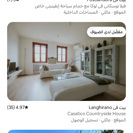
حمام سباحة إنفينيتي خاص
الداخلية
4.97 (35)
متوسط التقييم 4.97 من 5، 35 مراجعات
Casat
وصول