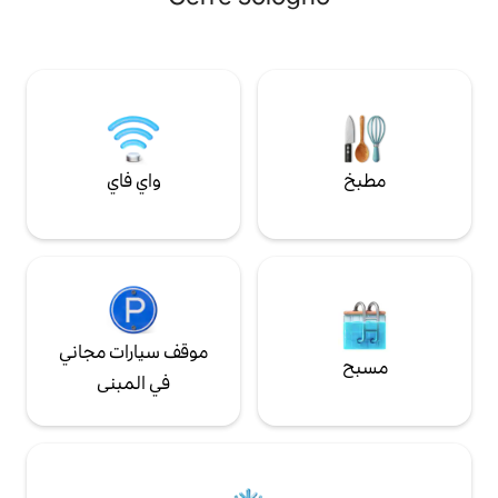
ة الساحرة والثقافة
مرحبًا بك حيث تلتقي توسكانا بالسماء!
ية للعائلات أو
يبحثون عن السلام
واي فاي
موقف سيارات مجاني
في المبنى