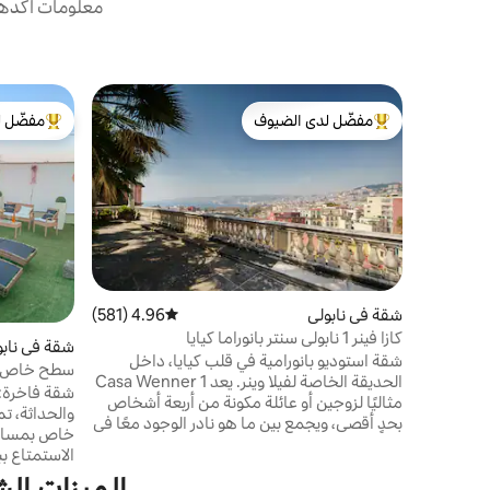
معلومات أكدها 
مفضّل لدى الضيوف
مفضّل ل
من أبرز البيوت المفضّلة لدى الضيوف
من أبرز ال
شقة في نابولي
4.96 (581)
متوسط التقييم 4.96 من 5، 581 مراجعات
كازا فينر 1 نابولي سنتر بانوراما كيايا
شقة في نابو
شقة استوديو بانورامية في قلب كيايا، داخل
سطح خاص وج
الحديقة الخاصة لفيلا وينر. يعد Casa Wenner 1
شقة فاخرة: م
مثاليًا لزوجين أو عائلة مكونة من أربعة أشخاص
والحداثة، ت
بحدٍ أقصى، ويجمع بين ما هو نادر الوجود معًا في
نابولي: موقع مركزي، وهدوء، ومساحات خضراء،
وإطلالة على الخليج. على بعد بضع دقائق سيرًا
الطابق الثا
الميزات الشائعة ف
على الأقدام، ستجد بيازا ديل بليبيسيتو والواجهة