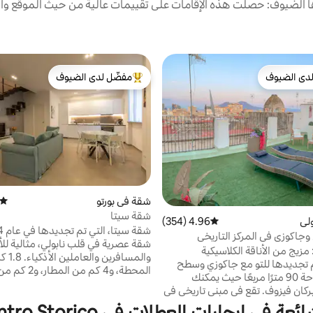
الضيوف: حصلت هذه الإقامات على تقييمات عالية من حيث الموقع وال
دى الضيوف
مفضّل لدى الضيوف
بيوت المفضّلة لدى الضيوف
من أبرز البيوت المفضّلة لدى الضيوف
شقة في بورتو
متوسط
شقة سيتا
لي
4.96 (354)
متوسط التقييم 4.96 من 5، 354 مراجعات
اكوزي في المركز التاريخي
شقة عصرية في قلب نابولي، مثالية للأ
زيج من الأناقة الكلاسيكية
والمسافرين 
م تجديدها للتو مع جاكوزي وسطح
المحطة، و4 كم من ال
خاص بمساحة 90 مترًا مربعًا حيث يمكنك
لكابري وبروسيدا وإيشيا. مترو تحت ال
الاستمتاع ببركان فيزوف. تقع في مبنى تاريخي في
فاي سريع، وتكييف هواء، ومطبخ مجه
لث دون مصعد في قلب المدينة
ي إيجارات العطلات في Centro Storico, نابولي
وصول ذكي. استمتع بتجربة نابولي مع