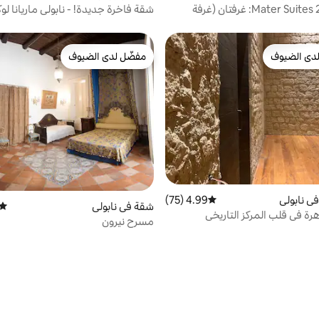
Mater Suites 2 |Tribunali: غرفتان (غرفة
شقة فاخرة جديدة! - نابولي ماريانا لو
سنتر
دى الضيوف
مفضّل لدى الضيوف
بيوت المفضّلة لدى الضيوف
مفضّل لدى الضيوف
ي نابولي
4.99 (75)
متوسط التقييم 4.99 من 5، 75 مراجعات
شقة في نابولي
متوس
مسرح نيرون