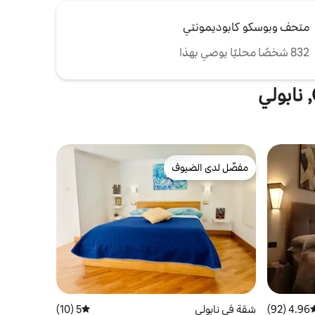
متحف وبوسكو كابوديمونتي
832 شخصًا محليًا يوصي بهذا
مفضّل لدى الضيوف
مفضّل لدى الضيوف
4.96 (92)
وسط التقييم 4.96 من 5، 92 مراجعات
شقة في نابولي
5 (10)
متوسط التقييم 5 من 5، 10 مراجعات