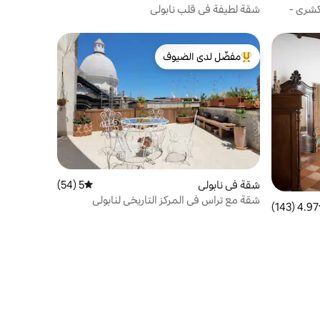
كشري -
شقة لطيفة في قلب نابولي
مفضّل لدى الضيوف
من أبرز البيوت المفضّلة لدى الضيوف
شقة في نابولي
5 (54)
متوسط التقييم 5 من 5، 54 مراجعات
شقة مع تراس في المركز التاريخي لنابولي
4.97 (143)
ط التقييم 4.97 من 5، 143 مراجعات