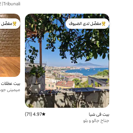
نوم+مطبخ)
مفضّل لدى الضيوف
مفضّل ل
من أبرز البيوت المفضّلة لدى الضيوف
من أبرز ال
بيت عطلات ف
ميميني جوهرة في قلب المركز التاريخي
بيت في شيا
4.97 (71)
متوسط التقييم 4.97 من 5، 71 مراجعات
جناح جالو و بلو