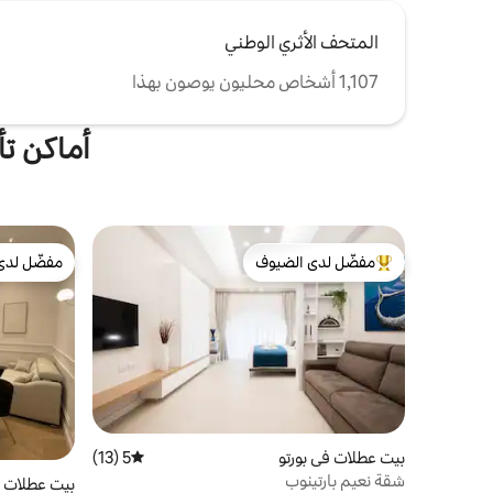
المتحف الأثري الوطني
1,107 أشخاص محليون يوصون بهذا
أماكن تأجير ع
مفضّل لدى الضيوف
مفضّل لدى
من أبرز البيوت المفضّلة لدى الضيوف
مفضّل لدى
بيت عطلات في بورتو
5 (13)
متوسط التقييم 5 من 5، 13 مراجعات
شقة نعيم بارتينوب
بيت عطلات ف