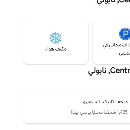
والضيافة
في قلب المركز التاريخي لمدينة نابولي. 10 من
ة سيرًا
المناور تملأ البيئة بالضوء. تجربة لا تقدر بثمن
ية
لمشاهدة السماء والغيوم مستلقية على السرير!
رات مجاني في
مكيف هواء
لمبنى
متحف كابيلا سانسيفيرو
1,425 شخصًا محليًا يوصي بهذا