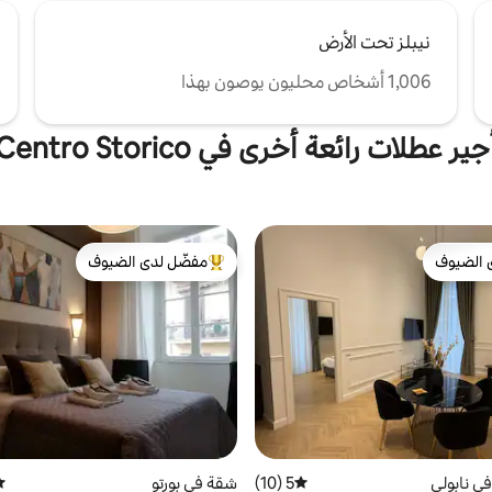
نيبلز تحت الأرض
1,006 أشخاص محليون يوصون بهذا
طلات رائعة أخرى في Centro Storico, نابولي
 الضيوف
مفضّل لدى الضيوف
 الضيوف
من أبرز البيوت المفضّلة لدى الضيوف
ي نابولي
5 (10)
متوسط التقييم 5 من 5، 10 مراجعات
شقة في بورتو
مت