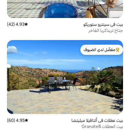
4.93 (42)
متوسط التقييم 4.93 من 5، 42 مراجعات
لدى الضيوف
يتشا
4.95 (60)
متوسط التقييم 4.95 من 5، 60 مراجعات