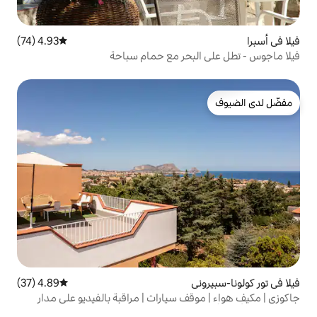
4.93 (74)
متوسط التقييم 4.93 من 5، 74 مراجعات
بحر مع حمام سباحة
4.89 (37)
متوسط التقييم 4.89 من 5، 37 مراجعات
 سيارات | مراقبة بالفيديو على مدار