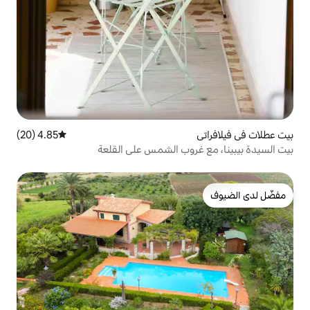
4.85 (20)
متوسط التقييم 4.85 من 5، 20 مراجعات
وب الشمس على القلعة